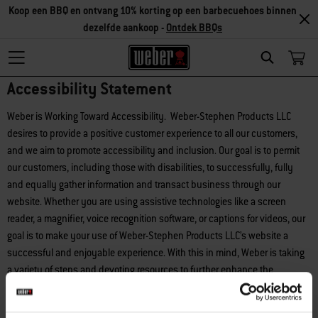
Koop een BBQ en ontvang 10% korting op een barbecuehoes binnen
dezelfde aankoop -
Ontdek BBQs
Search
Accessibility Statement
Weber is Working Toward Accessibility. Weber-Stephen Products LLC
desires to provide a positive customer experience to all our customers,
and we aim to promote accessibility and inclusion. Our goal is to permit
our customers, including those with disabilities, to successfully, fully
and equally gather information and transact business through our
website. Whether you are using assistive technologies like a screen
reader, a magnifier, voice recognition software, or captions for videos, our
goal is to make your use of Weber-Stephen Products LLC’s website a
successful and enjoyable experience. With this in mind, Weber is taking
a variety of steps and devoting resources to further enhance the
accessibility of our website, and this is an ongoing effort.
Accessibility Assistance. We want you to contact us if you have difficulty