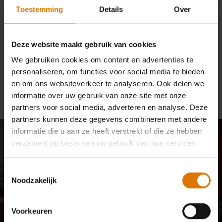
Toestemming
Details
Over
using or accessing any element of this website or any Weber-Stephen
Products LLC mobile app or tool, or if you have any feedback. If you have
a question regarding placing an order or if you have any feedback or
Deze website maakt gebruik van cookies
suggestions as to how we could improve accessibility of this website,
please call us at
800-446-1071
or email us
We gebruiken cookies om content en advertenties te
at
support@weberstephen.com
and we will work with you to provide the
personaliseren, om functies voor social media te bieden
information, item, or transaction you seek through a communication
en om ons websiteverkeer te analyseren. Ook delen we
method or that is accessible for you and consistent with applicable law
informatie over uw gebruik van onze site met onze
(for example, through telephone support).
partners voor social media, adverteren en analyse. Deze
partners kunnen deze gegevens combineren met andere
informatie die u aan ze heeft verstrekt of die ze hebben
Meld je aan: 10% korting
verzameld op basis van uw gebruik van hun services.
speciaal voor jou
Toestemmingsselectie
Noodzakelijk
E-mailupdates van onze community van barbecuekenners,
fijnproevers en liefhebbers van buiten koken. Meld je nu aan en
Voorkeuren
ontvang 10% korting op je eerste bestelling.