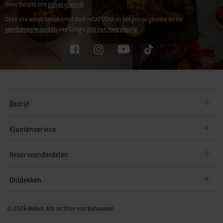
meer details ons
privacybeleid
.
Deze site wordt beschermd door reCAPTCHA en het privacybeleid en de
servicevoorwaarden
van Google
zijn van toepassing.
Bedrijf
Klantenservice
Reserveonderdelen
Ontdekken
© 2026 Weber. Alle rechten voorbehouden.