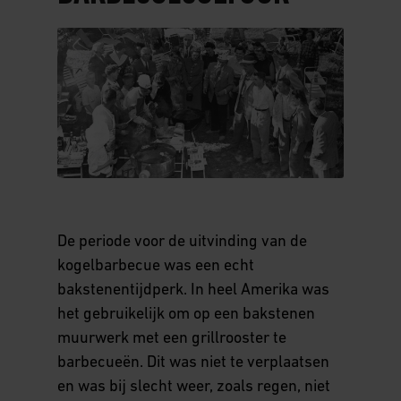
Werken bij Weber
Veiligheid
Pers
Eenvoud
Current opportunities
Duurzaamheid
De periode voor de uitvinding van de
kogelbarbecue was een echt
bakstenentijdperk. In heel Amerika was
het gebruikelijk om op een bakstenen
muurwerk met een grillrooster te
barbecueën. Dit was niet te verplaatsen
en was bij slecht weer, zoals regen, niet