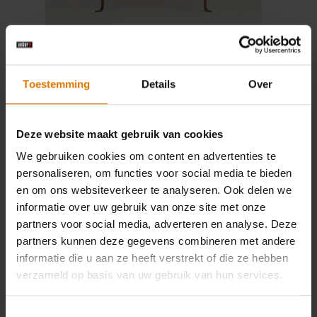
De oplossing schiet hem te binnen op een
zeiltocht bij het zien van een metalen
scheepsboei. Stephen krijgt het idee
Toestemming
Details
Over
deze boei om te vormen tot een
"kogelvormige barbecue": hij zaagt hem
Deze website maakt gebruik van cookies
in tweeën, gebruikt het onderste deel als
ketel, plaatst er drie poten onder om hem
We gebruiken cookies om content en advertenties te
stabiel te maken en gebruikt het
personaliseren, om functies voor social media te bieden
en om ons websiteverkeer te analyseren. Ook delen we
bovenste deel als deksel. De toevoeging
informatie over uw gebruik van onze site met onze
van een handgreep op het deksel
partners voor social media, adverteren en analyse. Deze
betekent een verandering in de
partners kunnen deze gegevens combineren met andere
barbecuecultuur.
informatie die u aan ze heeft verstrekt of die ze hebben
verzameld op basis van uw gebruik van hun services.
Toestemmingsselectie
Weber mania