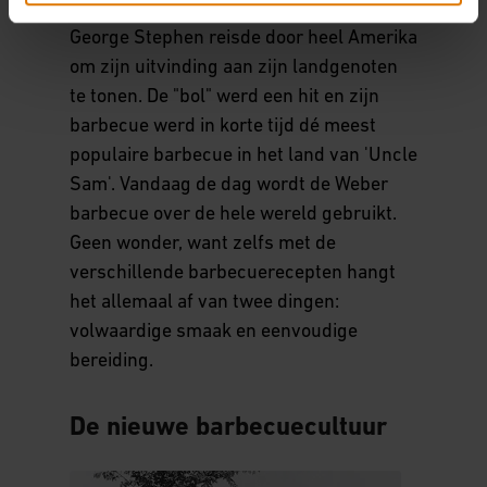
markt te brengen: de Original Kettle.
George Stephen reisde door heel Amerika
om zijn uitvinding aan zijn landgenoten
te tonen. De "bol" werd een hit en zijn
barbecue werd in korte tijd dé meest
populaire barbecue in het land van 'Uncle
Sam'. Vandaag de dag wordt de Weber
barbecue over de hele wereld gebruikt.
Geen wonder, want zelfs met de
verschillende barbecuerecepten hangt
het allemaal af van twee dingen:
volwaardige smaak en eenvoudige
bereiding.
De nieuwe barbecuecultuur