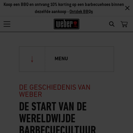
Koop een BBQ en ontvang 10% korting op een barbecuehoes binnen
dezelfde aankoop -
Ontdek BBQs
Search
MENU
Over Weber
DE GESCHIEDENIS VAN
WEBER
De geschiedenis van Weber
DE START VAN DE
De voordelen van Weber
WERELDWIJDE
Business to business
Design
BARBECUECULTUUR