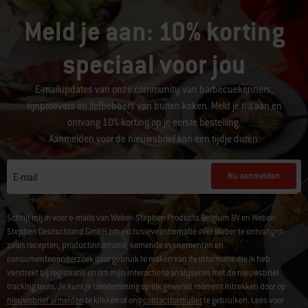
Meld je aan: 10% korting
speciaal voor jou
E-mailupdates van onze community van barbecuekenners,
fijnproevers en liefhebbers van buiten koken. Meld je nu aan en
ontvang 10% korting op je eerste bestelling.
Aanmelden voor de nieuwsbrief kan een tijdje duren.
Nu aanmelden
E-mail
Schrijf mij in voor e-mails van Weber-Stephen Products Belgium BV en Weber-
Stephen Deutschland GmbH om exclusieve informatie over Weber te ontvangen
zoals recepten, productinformatie, komende evenementen en
consumentenonderzoek door gebruik te maken van de informatie die ik heb
verstrekt bij registratie en om mijn interactie te analyseren met de nieuwsbrief
tracking tools. Je kunt je toestemming op elk gewenst moment intrekken door op
nieuwsbrief afmelden
te klikken of ons
contactformulier
te gebruiken. Lees voor