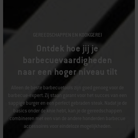
GEREEDSCHAPPEN EN KOOKGEREI
Ontdek hoe jij je
barbecuevaardigheden
naar een hoger niveau tilt
Alleen de beste barbecuetools zijn goed genoeg voor de
barbecue-expert. Zij staan garant voor het succes van een
sappige burger en een perfect gebraden steak. Nadat je de
basics onder de knie hebt, kan je de gereedschappen
combineren met een van de andere honderden barbecue
accessoires voor eindeloze mogelijkheden.