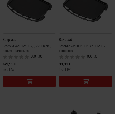
Bakplaat
Bakplaat
Geschikt voor Q 2100N, Q 2200N en Q
Geschikt voor Q 1100N- en Q 1200N-
2800N+-barbecues
barbecues
0.0
(0)
0.0
(0)
149,99 €
99,99 €
incl. BTW
incl. BTW
Color Options
Color Options