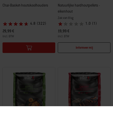
Char-Basket-houtskoolhouders
Natuurlijke hardhoutpellets -
eikenhout
Zak van 8 kg
4.8
(322)
1.0
(1)
29,99 €
19,99 €
incl. BTW
incl. BTW
Color Options
Color Options
Informeer mij