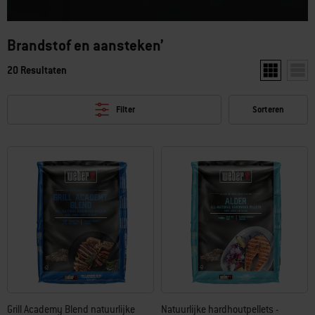
Brandstof en aansteken’
20 Resultaten
Toon twee pr
Toon 
Filter
Sorteren
Grill Academy Blend natuurlijke
Natuurlijke hardhoutpellets -