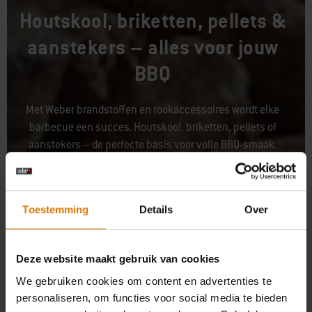
Houtskool, briketten, pellets &
aanstekers – alles voor jouw
BBQ
Met Weber brandstoffen en rookaccessoires wordt elke
barbecue een succes. Houtskool, briketten, pellets of
aanstekers – de perfecte basis voor volle BBQ-smaak.
Toestemming
Details
Over
Deze website maakt gebruik van cookies
We gebruiken cookies om content en advertenties te
personaliseren, om functies voor social media te bieden