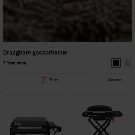
Draagbare gasbarbecue
7 Resultaten
Toon twee pr
Toon 
Filter
Sorteren