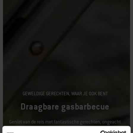
GEWELDIGE GERECHTEN, WAAR JE OOK BENT
Draagbare gasbarbecue
Geniet van de reis met fantastische gerechten, ongeacht
waar het avontuur je brengt.