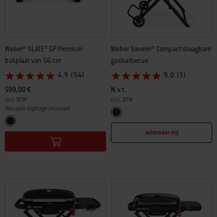
Weber® SLATE® GP Premium
Weber Traveler® Compact draagbare
bakplaat van 56 cm
gasbarbecue
4.9
(54)
5.0
(1)
599,00 €
N.v.t.
incl. BTW
incl. BTW
Recupel-bijdrage inclusief
Color Options
Zwart
Color Options
Zwart
Informeer mij