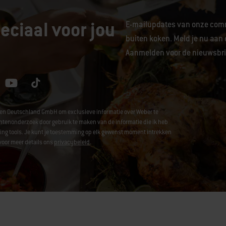
eciaal voor jou
E-mailupdates van onze comm
buiten koken. Meld je nu aan 
Aanmelden voor de nieuwsbrie
hen Deutschland GmbH om exclusieve informatie over Weber te
enonderzoek door gebruik te maken van de informatie die ik heb
acking tools. Je kunt je toestemming op elk gewenst moment intrekken
voor meer details ons
privacybeleid
.