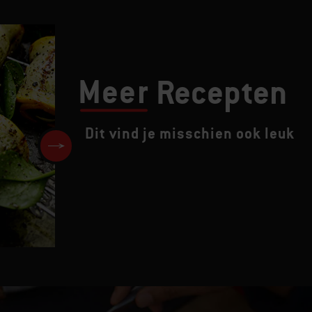
Meer
Recepten
Dit vind je misschien ook leuk
Rib-eye steak met
cherrytomaatjes en basilicu