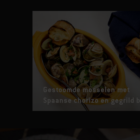
Gestoomde mosselen met
Spaanse chorizo en gegrild 