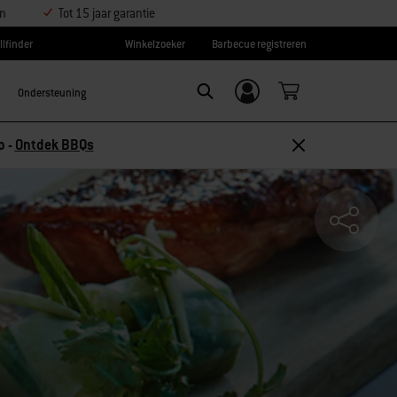
en
Tot 15 jaar garantie
llfinder
Winkelzoeker
Barbecue registreren
Ondersteuning
Inloggen/
SEARCH
aanmelden
 10% korting –
Ontdek accessoires