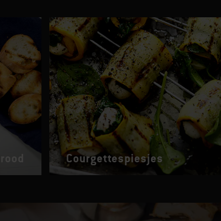
brood
Courgettespiesjes