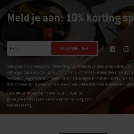
Meld je aan: 10% korting sp
NU AANMELDEN
E-mail
Schrijf mij in voor e-mails van Weber-Stephen Products Belgium BV en Weber-Step
ontvangen zoals recepten, productinformatie, komende evenementen en consument
verstrekt bij registratie en om mijn interactie te analyseren met de nieuwsbrief tr
door op
nieuwsbrief afmelden
te klikken of ons
contactformulier
te gebruiken. Lees 
Deze site wordt beschermd door reCAPTCHA en het
privacybeleid en de
servicevoorwaarden
van Google
zijn
van toepassing.