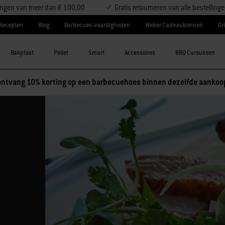
llingen van meer dan € 100,00
Gratis retourneren van alle bestelling
Recepten
Blog
Barbecues-vaardigheden
Weber Cadeaubonnen
Gri
Bakplaat
Pellet
Smart
Accessoires
BBQ Cursussen
essoires en ontvang 5% korting, of koop 3 accessoires en ontvang
e