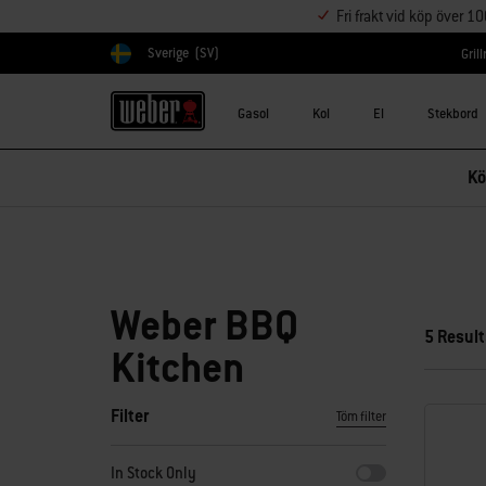
Fri frakt vid köp över 1
Sverige
(SV)
Gril
Välj land
Gasol
Kol
El
Stekbord
Kö
Weber BBQ
5 Result
Kitchen
Filter
Töm filter
När du väljer något av filtren uppdateras sidan med nya resu
In Stock Only