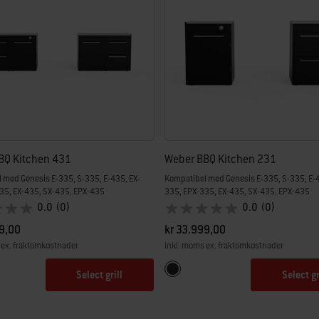
BQ Kitchen 431
Weber BBQ Kitchen 231
 med Genesis E-335, S-335, E-435, EX-
Kompatibel med Genesis E-335, S-335, E-4
35, EX-435, SX-435, EPX-435
335, EPX-335, EX-435, SX-435, EPX-435
0.0
(0)
0.0
(0)
9,00
kr 33.999,00
 ex. fraktomkostnader
inkl. moms ex. fraktomkostnader
tions
Color Options
Svart
Select grill
Select gr