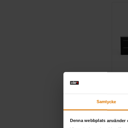
Weber B
Kompatibel
335, EPX-3
Samtycke
kr 47.99
Denna webbplats använder 
inkl. moms