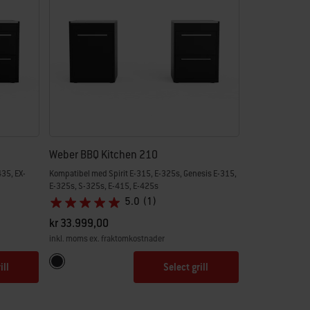
Weber BBQ Kitchen 210
35, EX-
Kompatibel med Spirit E-315, E-325s, Genesis E-315,
E-325s, S-325s, E-415, E-425s
5.0
(1)
kr 33.999,00
inkl. moms ex. fraktomkostnader
Color Options
Svart
ill
Select grill