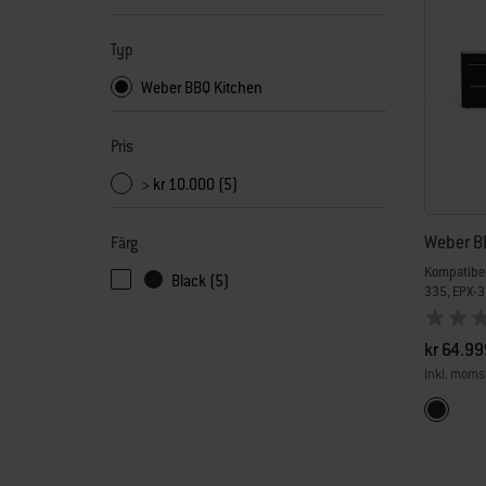
Typ
Weber BBQ Kitchen
Pris
> kr 10.000 (5)
Weber B
Färg
Kompatibel
Black (5)
335, EPX-3
kr 64.99
inkl. moms
Color Op
Svart