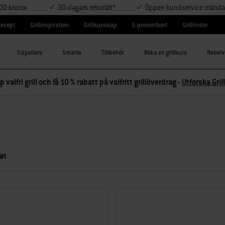
000 kronor.
30-dagars returrätt*
Öppen kundservice måndag-
lrecept
Grillinspiration
Grillkunskap
E-presentkort
Grillfinder
Träpellets
Smarta
Tillbehör
Boka en grillkurs
Reserv
p valfri grill och få 10 % rabatt på valfritt grillöverdrag -
Utforska Grill
at
ltat.