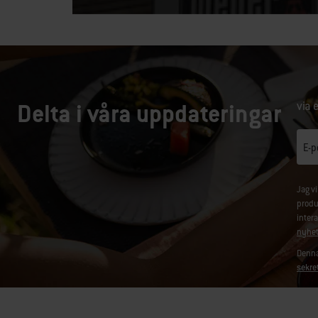
Delta i våra uppdateringar
via 
E-p
Jag v
produ
inter
nyhet
Denna
sekre