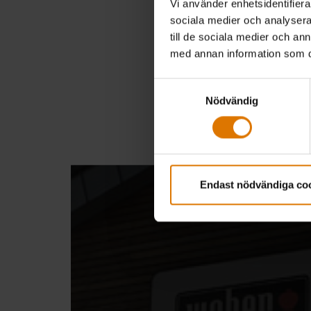
Vi använder enhetsidentifierar
Color Op
Svart
sociala medier och analysera 
till de sociala medier och a
med annan information som du 
Samtyckesval
Nödvändig
Är du osäker p
Endast nödvändiga co