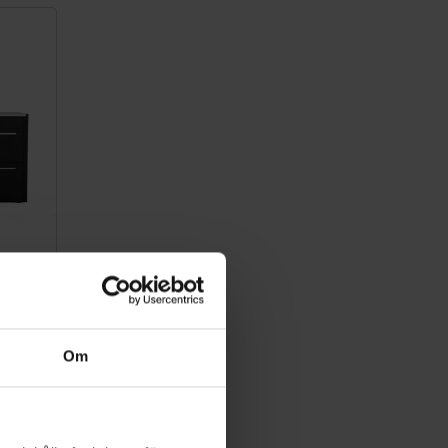
-335
Om