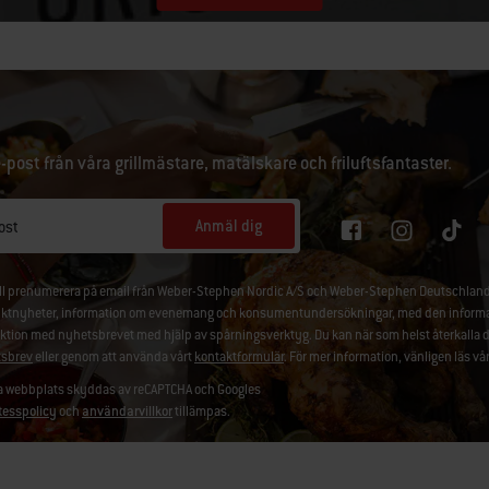
e-post från våra grillmästare, matälskare och friluftsfantaster.
Anmäl dig
ost
ill prenumerera på email från Weber-Stephen Nordic A/S och Weber-Stephen Deutschland
ktnyheter, information om evenemang och konsumentundersökningar, med den information
aktion med nyhetsbrevet med hjälp av spårningsverktyg. Du kan när som helst återkalla 
sbrev
eller genom att använda vårt
kontaktformulär
. För mer information, vänligen läs vå
 webbplats skyddas av reCAPTCHA och Googles
tesspolicy
och
användarvillkor
tillämpas.