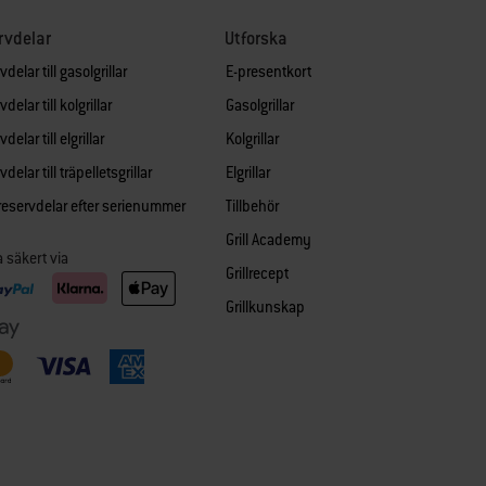
rvdelar
Utforska
delar till gasolgrillar
E-presentkort
delar till kolgrillar
Gasolgrillar
delar till elgrillar
Kolgrillar
delar till träpelletsgrillar
Elgrillar
 reservdelar efter serienummer
Tillbehör
Grill Academy
a säkert via
Grillrecept
Grillkunskap