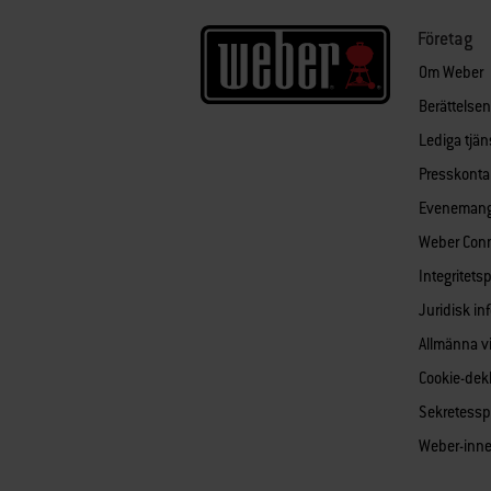
Företag
Om Weber
Berättelse
Lediga tjän
Presskonta
Eveneman
Weber Con
Integritets
Juridisk in
Allmänna vi
Cookie-dekl
Sekretessp
Weber-inne