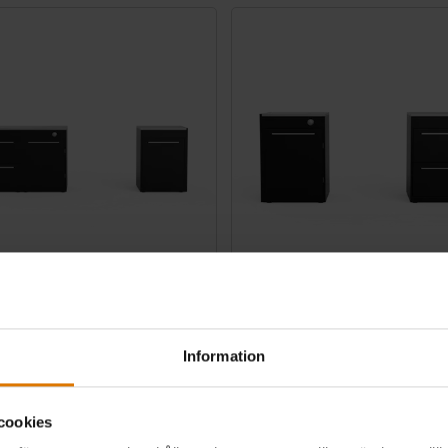
BQ Kitchen 331
Weber BBQ Kitchen 221
 med Genesis E-335, S-335, E-435, EX-
Kompatibel med Spirit E-325, EP-335, SP
35, EX-435, SX-435, EPX-435
Information
0.0
(0)
0.0
(0)
9,00
kr 33.999,00
cookies
 ex. fraktomkostnader
inkl. moms ex. fraktomkostnader