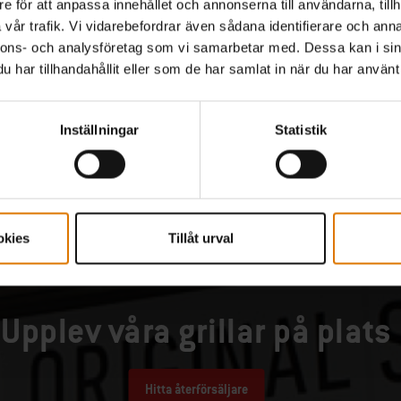
e för att anpassa innehållet och annonserna till användarna, tillh
tions
Color Options
Svart
Select grill
Select gr
vår trafik. Vi vidarebefordrar även sådana identifierare och anna
nnons- och analysföretag som vi samarbetar med. Dessa kan i sin
har tillhandahållit eller som de har samlat in när du har använt 
Inställningar
Statistik
å vilken Weber som passar dig? Få expertråd och personlig vägledning
okies
Tillåt urval
att hitta din perfekta match.
Upplev våra grillar på plats
Hitta återförsäljare