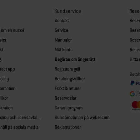
Kundservice
Rese
Kontakt
Reserv
n om en succé
Service
Reserv
ster
Manualer
Reserv
kt
Mitt konto
Reserv
g
Begäran om ångerrätt
Hitta
nect app
Registrera grill
Betal
policy
Betalningsvillkor
formation
Frakt & returer
llkor
Reservdelar
aration
Garantiprogram
olicy och licensavtal –
Kundomdömen på weber.com
håll på sociala media
Reklamationer