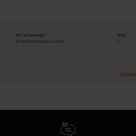
Mått på kartongen
Antal
25.5cm H x 18.5cm L x 6.7cm D
1
Informati