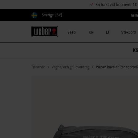
Fri frakt vid köp över 1
Sverige
(SV)
Gril
Välj land
Gasol
Kol
El
Stekbord
Kö
Tillbehör
Vagnar och grillöverdrag
Weber Traveler Transportv