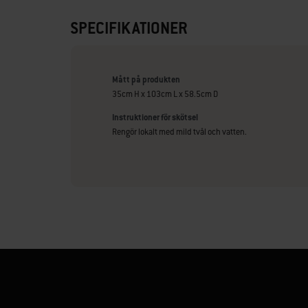
SPECIFIKATIONER
Mått på produkten
35cm H x 103cm L x 58.5cm D
Instruktioner för skötsel
Rengör lokalt med mild tvål och vatten.