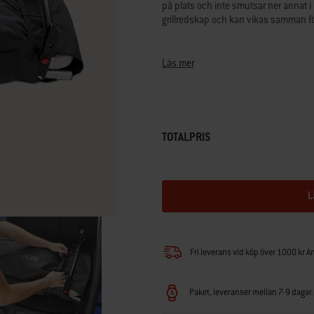
på plats och inte smutsar ner annat 
Reviews.
Länk
grillredskap och kan vikas samman för 
till
samma
• Formanpassad efter Weber Traveler-g
sida.
• Det fettåliga materialet skyddar 
Läs mer
• Inbyggda förvaringsfickor för grillr
• Kan vikas samman för att inte ta up
TOTALPRIS
L
Fri leverans vid köp över 1000 kr A
Paket, leveranser mellan 7-9 dagar. 