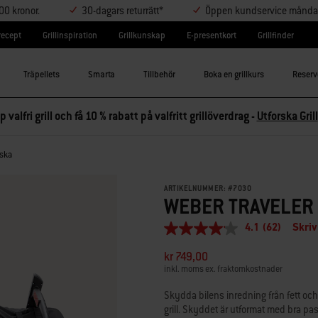
000 kronor.
30-dagars returrätt*
Öppen kundservice måndag-
lrecept
Grillinspiration
Grillkunskap
E-presentkort
Grillfinder
Träpellets
Smarta
Tillbehör
Boka en grillkurs
Reserv
p valfri grill och få 10 % rabatt på valfritt grillöverdrag -
Utforska Grill
äska
ARTIKELNUMMER:
#
7030
WEBER TRAVELER
4.1
(62)
Skriv
4.1
av
kr 749,00
5
stjärnor,
inkl. moms ex. fraktomkostnader
genomsnittligt
betyg.
Skydda bilens inredning från fett oc
Read
grill. Skyddet är utformat med bra pas
62