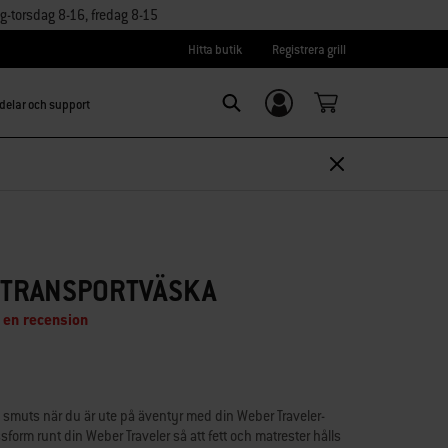
torsdag 8-16, fredag 8-15
Hitta butik
Registrera grill
delar och support
Logga in/
Search
Registrera dig
 TRANSPORTVÄSKA
 en recension
h smuts när du är ute på äventyr med din Weber Traveler-
sform runt din Weber Traveler så att fett och matrester hålls