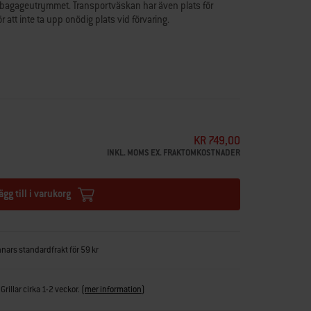
i bagageutrymmet. Transportväskan har även plats för
att inte ta upp onödig plats vid förvaring.
rillen för optimalt skydd mot fett och smuts
inredning och bagageutrymme
edskap
p onödig plats vid förvaring
KR 749,00
INKL. MOMS EX. FRAKTOMKOSTNADER
ägg till i varukorg
nnars standardfrakt för 59 kr
Grillar cirka 1-2 veckor.
(
mer information
)