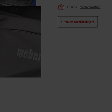
Fri retur
(
mer information
)
Hitta en återförsäljare