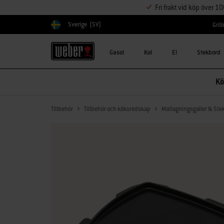
Fri frakt vid köp över 1
Sverige
(SV)
Gril
Välj land
Gasol
Kol
El
Stekbord
Kö
Tillbehör
Tillbehör och köksredskap
Matlagningsgaller & Ste