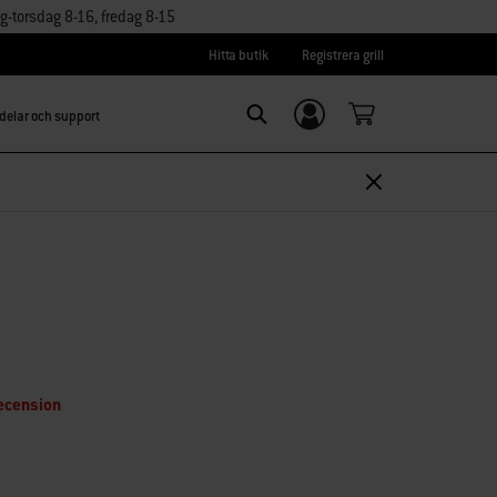
torsdag 8-16, fredag 8-15
Hitta butik
Registrera grill
delar och support
Logga in/
Search
Registrera dig
ecension