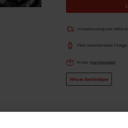
L
Fri leverans vid köp över 1000 kr A
Paket, leveranser mellan 7-9 dagar. 
Fri retur
(
mer information
)
Hitta en återförsäljare