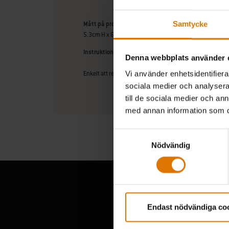
Samtycke
Mått på produkten
5.3cm H x 63.5cm L x 47cm D
Instruktioner för skötsel
Denna webbplats använder 
Vi använder enhetsidentifierar
Enkelt att rengöra med tvål och vatten
sociala medier och analysera 
till de sociala medier och a
med annan information som du 
Samtyckesval
Nödvändig
Endast nödvändiga co