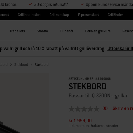
000 kronor.
30-dagars returrätt*
Öppen kundservice måndag-
lrecept
Grillinspiration
Grillkunskap
E-presentkort
Grillfinder
Träpellets
Smarta
Tillbehör
Boka en grillkurs
Reserv
p valfri grill och få 10 % rabatt på valfritt grillöverdrag -
Utforska Grill
kbord
Stekbord
Stekbord
ARTIKELNUMMER:
#
3400868
STEKBORD
Passar till Q 3200N+-grillar
(0)
Skriv en r
Inget
klassificeringsvärde
kr 1.999,00
Länk
till
inkl. moms ex. fraktomkostnader
samma