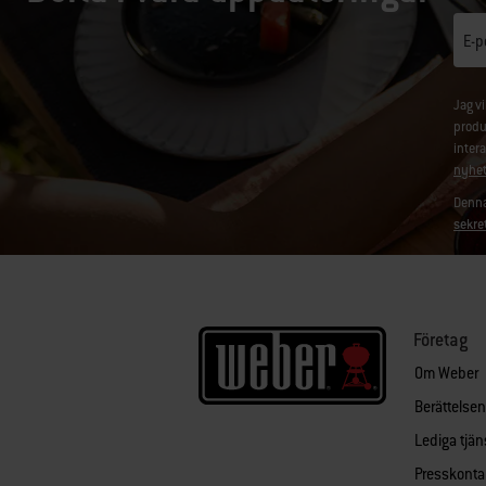
E-p
Jag v
produ
inter
nyhet
Denna
sekre
Företag
Om Weber
Berättelse
Lediga tjän
Presskonta