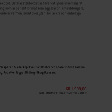
tekbord. Det här stekbordet är tillverkat i porslinsemaljerat
ning som är perfekt för mat som ägg, bacon, smashburgare,
ördelar värmen jämnt över ytan, för läckra och enhetliga
 med Q-modeller tillverkade före 2025)
t stekbord
tjärn
håller värmen väl
k för olika typer av mat
och spara 5 %, eller köp 3 valfria tillbehör och spara 10 % vid samma
. Rabatten läggs till i din grillkorg i kassan.
KR 1.999,00
INKL. MOMS EX. FRAKTOMKOSTNADER