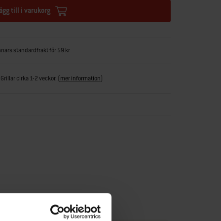
ägg till i varukorg
nnars standardfrakt för 59 kr
Grillar cirka 1-2 veckor.
(
mer information
)