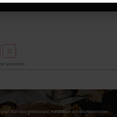
e-post från våra grillmästare, matälskare och friluftsfantaster.