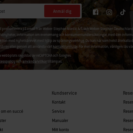
Anmäl dig
ost
ill prenumerera på email från Weber-Stephen Nordic A/S och Weber-Stephen Deutschland
ktnyheter, information om evenemang och konsumentundersökningar, med den information
aktion med nyhetsbrevet med hjälp av spårningsverktyg. Du kan när som helst återkalla 
sbrev
eller genom att använda vårt
kontaktformulär
. För mer information, vänligen läs vå
 webbplats skyddas av reCAPTCHA och Googles
tesspolicy
och
användarvillkor
tillämpas.
Kundservice
Rese
Kontakt
Reserv
n om en succé
Service
Reserv
ster
Manualer
Reserv
kt
Mitt konto
Reserv