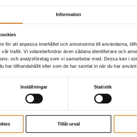
Information
Mått på kartongen
Material
68cm H x 52cm L x 6.2cm D
Konstruktion
Passar till
cookies
Passar till Q 3200N+ gasolgrill (ej kompatibel med Q-modeller
e för att anpassa innehållet och annonserna till användarna, tillh
tillverkade före 2025)
vår trafik. Vi vidarebefordrar även sådana identifierare och anna
nnons- och analysföretag som vi samarbetar med. Dessa kan i sin
Informati
har tillhandahållit eller som de har samlat in när du har använt 
Inställningar
Statistik
okies
Tillåt urval
Lyssna på andra grillare