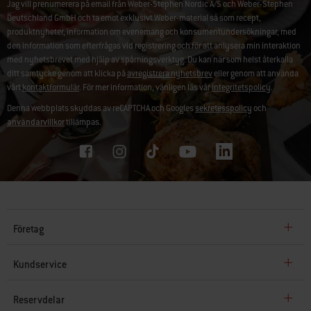
Jag vill prenumerera på email från Weber-Stephen Nordic A/S och Weber-Stephen
Deutschland GmbH och ta emot exklusivt Weber-material så som recept,
produktnyheter, information om evenemang och konsumentundersökningar, med
den information som efterfrågas vid registrering och för att anlysera min interaktion
med nyhetsbrevet med hjälp av spårningsverktyg. Du kan när som helst återkalla
ditt samtycke genom att klicka på
avregistrera nyhetsbrev
eller genom att använda
vårt
kontaktformulär
. För mer information, vänligen läs vår
integritetspolicy
.
Denna webbplats skyddas av reCAPTCHA och Googles
sekretesspolicy
och
användarvillkor
tillämpas.
Företag
Kundservice
Reservdelar