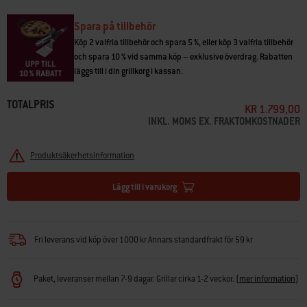
Gallerdiameter: 7 mm
Spara på tillbehör
Köp 2 valfria tillbehör och spara 5 %, eller köp 3 valfria tillbehör
och spara 10 % vid samma köp – exklusive överdrag. Rabatten
läggs till i din grillkorg i kassan.
TOTALPRIS
KR 1.799,00
INKL. MOMS EX. FRAKTOMKOSTNADER
Produktsäkerhetsinformation
Lägg till i varukorg
Fri leverans vid köp över 1000 kr Annars standardfrakt för 59 kr
Paket, leveranser mellan 7-9 dagar. Grillar cirka 1-2 veckor.
(
mer information
)