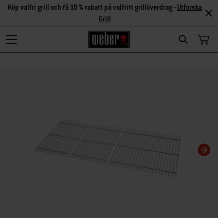
Köp valfri grill och få 10 % rabatt på valfritt grillöverdrag -
Utforska
Grill
Search
Om du ändrar aktuell karusellvisning kommer det att ändra den miniatyrkarusel