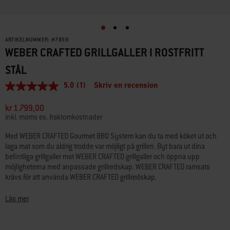
ARTIKELNUMMER:
#
7859
WEBER CRAFTED GRILLGALLER I ROSTFRITT
STÅL
5.0
(1)
Skriv en recension
5.0
av
5
kr 1.799,00
stjärnor,
inkl. moms ex. fraktomkostnader
genomsnittligt
betyg.
Med WEBER CRAFTED Gourmet BBQ System kan du ta med köket ut och
Read
laga mat som du aldrig trodde var möjligt på grillen. Byt bara ut dina
a
Review.
befintliga grillgaller mot WEBER CRAFTED grillgaller och öppna upp
Länk
möjligheterna med anpassade grillredskap. WEBER CRAFTED ramsats
till
krävs för att använda WEBER CRAFTED grillredskap.
samma
sida.
• Passar SmokeFire EX6 träpelletsgrillar
Läs mer
• Krävs för att använda de flesta WEBER CRAFTED grillredskap
• Mycket slitstarka 7 mm rostfria stålstänger som är enkla att rengöra
• Sats med tre stycken