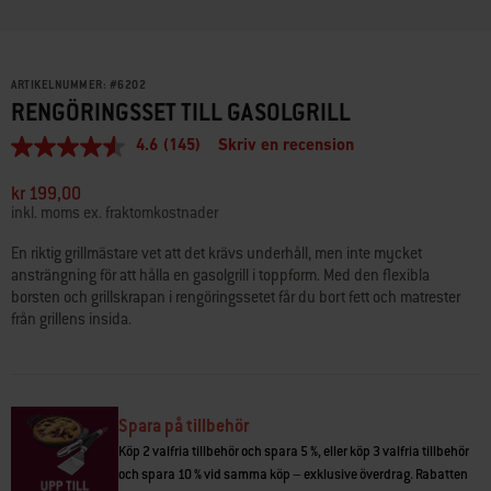
ARTIKELNUMMER:
#
6202
RENGÖRINGSSET TILL GASOLGRILL
4.6
(145)
Skriv en recension
4.6
av
5
kr 199,00
stjärnor,
inkl. moms ex. fraktomkostnader
genomsnittligt
betyg.
En riktig grillmästare vet att det krävs underhåll, men inte mycket
Read
ansträngning för att hålla en gasolgrill i toppform. Med den flexibla
145
Reviews.
borsten och grillskrapan i rengöringssetet får du bort fett och matrester
Länk
från grillens insida.
till
samma
sida.
Spara på tillbehör
Köp 2 valfria tillbehör och spara 5 %, eller köp 3 valfria tillbehör
och spara 10 % vid samma köp – exklusive överdrag. Rabatten