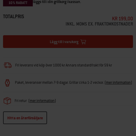
läggs till i din grillkorg i kassan.
TOTALPRIS
KR 199,00
INKL. MOMS EX. FRAKTOMKOSTNADER
Lägg till i varukorg
Fri leverans vid köp över 1000 kr Annars standardfrakt för 59 kr
Paket, leveranser mellan 7-9 dagar. Grillar cirka 1-2 veckor.
(
mer information
)
Fri retur
(
mer information
)
Hitta en återförsäljare