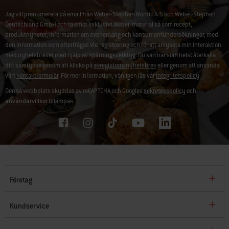
Jag vill prenumerera på email från Weber-Stephen Nordic A/S och Weber-Stephen
Deutschland GmbH och ta emot exklusivt Weber-material så som recept,
produktnyheter, information om evenemang och konsumentundersökningar, med
den information som efterfrågas vid registrering och för att anlysera min interaktion
med nyhetsbrevet med hjälp av spårningsverktyg. Du kan när som helst återkalla
ditt samtycke genom att klicka på
avregistrera nyhetsbrev
eller genom att använda
vårt
kontaktformulär
. För mer information, vänligen läs vår
integritetspolicy
.
Denna webbplats skyddas av reCAPTCHA och Googles
sekretesspolicy
och
användarvillkor
tillämpas.
Företag
Kundservice