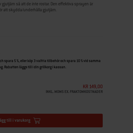
v gjutjärn så att de inte rostar. Den effektiva sprayen är
r att skydda/underhålla gjutjärn.
och spara 5 %, eller köp 3 valfria tillbehör och spara 10 % vid samma
. Rabatten läggs till i din grillkorg i kassan.
KR 149,00
INKL. MOMS EX. FRAKTOMKOSTNADER
ägg till i varukorg