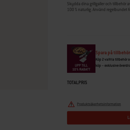
betyg.
Skydda dina grillgaller och tillbehör a
Read
100 % naturlig. Använd regelbundet fö
50
Reviews.
Länk
till
samma
sida.
Spara på tillbehör
Köp 2 valfria tillbehör 
köp – exklusive överdrag
TOTALPRIS
Produktsäkerhetsinformation
L