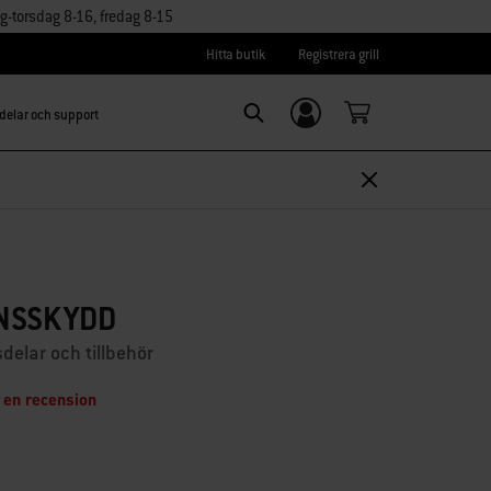
torsdag 8-16, fredag 8-15
Hitta butik
Registrera grill
delar och support
Logga in/
Search
Registrera dig
NSSKYDD
sdelar och tillbehör
 en recension