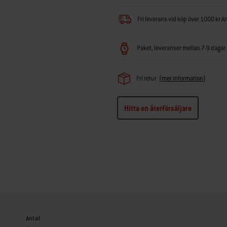
Fri leverans vid köp över 1000 kr A
Paket, leveranser mellan 7-9 dagar. 
Fri retur
(
mer information
)
Hitta en återförsäljare
Antal