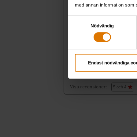
med annan information som du 
Samtyckesval
Nödvändig
Endast nödvändiga co