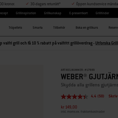
000 kronor.
30-dagars returrätt*
Öppen kundservice måndag-
lrecept
Grillinspiration
Grillkunskap
E-presentkort
Grillfinder
Träpellets
Smarta
Tillbehör
Boka en grillkurs
Reserv
p valfri grill och få 10 % rabatt på valfritt grillöverdrag -
Utforska Grill
ARTIKELNUMMER:
#
17889
WEBER® GJUTJÄR
Skydda alla grillens gjutjärn
4.4
(50)
Skriv
4.4
av
kr 149,00
5
stjärnor,
inkl. moms ex. fraktomkostnader
genomsnittligt