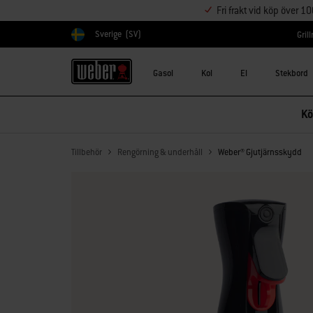
Fri frakt vid köp över 1
Sverige
(SV)
Gril
Välj land
Gasol
Kol
El
Stekbord
Kö
Tillbehör
Rengörning & underhåll
Weber® Gjutjärnsskydd