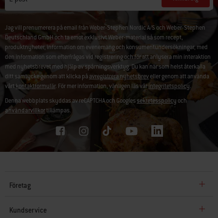
Jag vill prenumerera på email från Weber-Stephen Nordic A/S och Weber-Stephen
Deutschland GmbH och ta emot exklusivt Weber-material så som recept,
produktnyheter, information om evenemang och konsumentundersökningar, med
den information som efterfrågas vid registrering och för att anlysera min interaktion
med nyhetsbrevet med hjälp av spårningsverktyg. Du kan när som helst återkalla
ditt samtycke genom att klicka på
avregistrera nyhetsbrev
eller genom att använda
vårt
kontaktformulär
. För mer information, vänligen läs vår
integritetspolicy
.
Denna webbplats skyddas av reCAPTCHA och Googles
sekretesspolicy
och
användarvillkor
tillämpas.
Företag
Kundservice