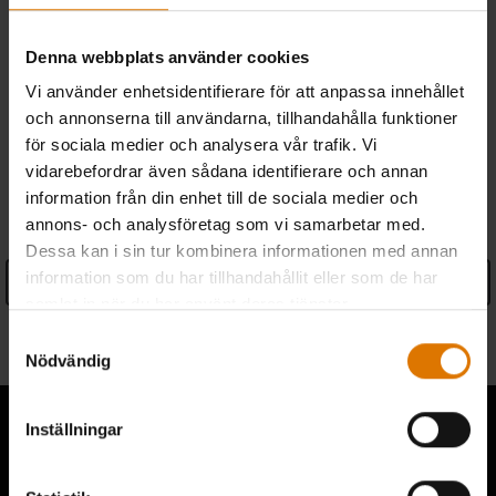
Fri retur
(
mer information
)
Denna webbplats använder cookies
Vi använder enhetsidentifierare för att anpassa innehållet
Hitta en återförsäljare
och annonserna till användarna, tillhandahålla funktioner
för sociala medier och analysera vår trafik. Vi
vidarebefordrar även sådana identifierare och annan
SPECIFIKATIONER
information från din enhet till de sociala medier och
annons- och analysföretag som vi samarbetar med.
Dessa kan i sin tur kombinera informationen med annan
information som du har tillhandahållit eller som de har
See Details
samlat in när du har använt deras tjänster.
Information om tillverkare
Samtyckesval
Nödvändig
Inställningar