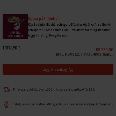
Premium-stekborden 76 cm och 91 cm och på det utfällbara stativet. Fler
tillbehör och kompatibilitet med Weber®-grillar och -stekbord kommer
snart.
Spara på tillbehör
• Fästs enkelt på Weber Works-skenan så att du har din favoritdryck nära
Köp 2 valfria tillbehör och spara 5 %, eller köp 3 valfria tillbehör
till hands
och spara 10 % vid samma köp – exklusive överdrag. Rabatten
• Passar till en mängd olika flaskor, burkar, muggar och glas
läggs till i din grillkorg i kassan.
• Frigör yta på sidobordet för förberedelser och servering
• Tål maskindisk
TOTALPRIS
• Weber Works-systemet finns på Weber® SLATE Premium-stekbordet och
KR 279,00
på det utfällbara stativet
INKL. MOMS EX. FRAKTOMKOSTNADER
Lägg till i varukorg
Fri leverans vid köp över 1000 kr Annars standardfrakt för 59 kr
Paket, leveranser mellan 7-9 dagar. Grillar cirka 1-2 veckor.
(
mer information
)