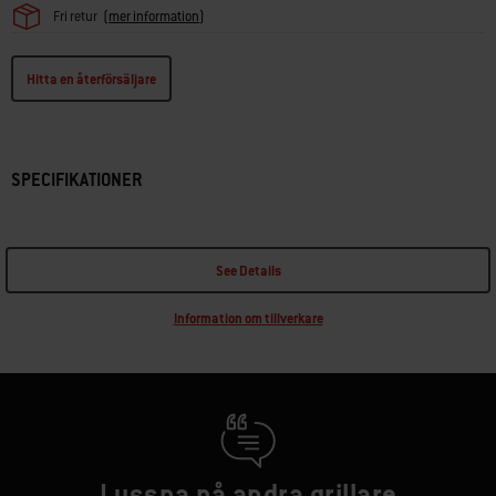
Fri retur
(
mer information
)
Hitta en återförsäljare
SPECIFIKATIONER
See Details
Information om tillverkare
Lyssna på andra grillare