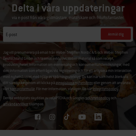
Delta i våra uppdateringar
via e-post från våra grillmästare, matälskare och friluftsfantaster.
Anmäl dig
E-post
Jag vill prenumerera på email från Weber-Stephen Nordic A/S och Weber-Stephen
Deutschland GmbH och ta emot exklusivt Weber-material så som recept,
produktnyheter, information om evenemang och konsumentundersökningar, med
den information som efterfrågas vid registrering och för att anlysera min interaktion
med nyhetsbrevet med hjälp av spårningsverktyg. Du kan när som helst återkalla
ditt samtycke genom att klicka på
avregistrera nyhetsbrev
eller genom att använda
vårt
kontaktformulär
. För mer information, vänligen läs vår
integritetspolicy
.
Denna webbplats skyddas av reCAPTCHA och Googles
sekretesspolicy
och
användarvillkor
tillämpas.