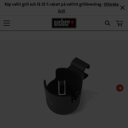
Köp valfri grill och få 10 % rabatt på valfritt grillöverdrag -
Utforska
Grill
Search
Om du ändrar aktuell karusellvisning kommer det att ändra den miniatyrkarusel