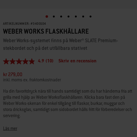
ARTIKELNUMMER:
#
3400104
WEBER WORKS FLASKHÅLLARE
Weber Works-systemet finns på Weber® SLATE Premium-
stekbordet och på det utfällbara stativet
4.9
(10)
Skriv en recension
4.9
av
5
kr 279,00
stjärnor,
inkl. moms ex. fraktomkostnader
genomsnittligt
betyg.
Ha din favoritdryck nära till hands samtidigt som du har händerna fria att
Read
grilla med hjälp av Weber Worksflaskhållaren. Klicka bara fast den på
10
Reviews.
Weber Works-skenan för enkel tillgång till flaskor, burkar, muggar och
Länk
stora dricksglas, samtidigt som sidobordet hålls fritt för förberedelser och
till
servering.
samma
sida.
Weber Works-flaskhållaren är en del av Weber Works förberedelse-,
Läs mer
tillagnings- och förvaringssystem som nu finns på Weber® SLATE