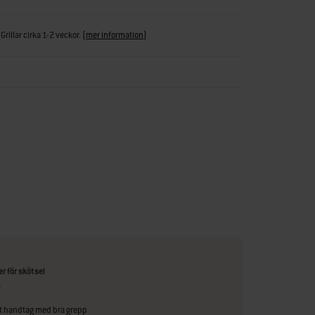
Grillar cirka 1-2 veckor.
(
mer information
)
r för skötsel
s
t handtag med bra grepp