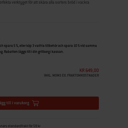
rfekta verktyget för att skära alla sorters bröd i vackra
och spara 5 %, eller köp 3 valfria tillbehör och spara 10 % vid samma
. Rabatten läggs till i din grillkorg i kassan.
KR 649,00
INKL. MOMS EX. FRAKTOMKOSTNADER
ägg till i varukorg
nnars standardfrakt för 59 kr