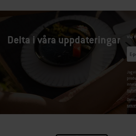
Delta i våra uppdateringar
via 
E-p
Jag v
produ
inter
nyhet
Denna
sekre