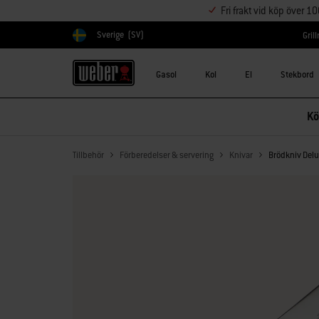
Fri frakt vid köp över 1
Sverige
(SV)
Gril
Välj land
Gasol
Kol
El
Stekbord
Kö
Tillbehör
Förberedelser & servering
Knivar
Brödkniv Del