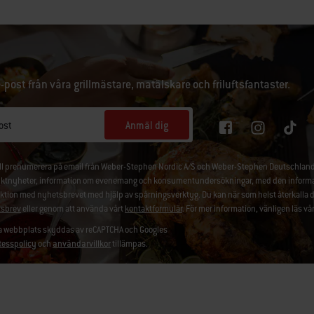
e-post från våra grillmästare, matälskare och friluftsfantaster.
Anmäl dig
ost
ill prenumerera på email från Weber-Stephen Nordic A/S och Weber-Stephen Deutschland
ktnyheter, information om evenemang och konsumentundersökningar, med den information
aktion med nyhetsbrevet med hjälp av spårningsverktyg. Du kan när som helst återkalla 
sbrev
eller genom att använda vårt
kontaktformulär
. För mer information, vänligen läs vå
 webbplats skyddas av reCAPTCHA och Googles
tesspolicy
och
användarvillkor
tillämpas.