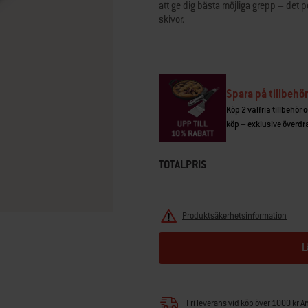
att ge dig bästa möjliga grepp – det pe
Reviews.
Länk
skivor.
till
samma
sida.
Spara på tillbehör
Köp 2 valfria tillbehör 
köp – exklusive överdrag
TOTALPRIS
Produktsäkerhetsinformation
L
Fri leverans vid köp över 1000 kr A