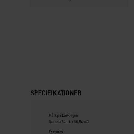
SPECIFIKATIONER
Mått på kartongen
3cm H x 9cm L x 36.5cm D
Features