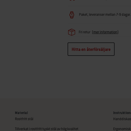
Paket, leveranser mellan 7-9 dagar. 
Fri retur
(
mer information
)
Hitta en återförsäljare
Material
Instruktione
Rostfritt stål
Handdiska
Tillverkat i rostfritt tyskt stål av hög kvalitet
Ergonomisk