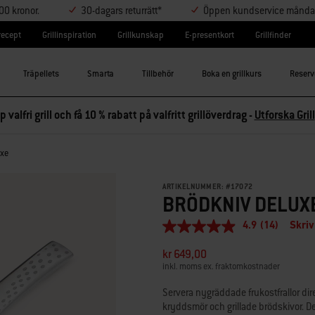
000 kronor.
30-dagars returrätt*
Öppen kundservice måndag-
lrecept
Grillinspiration
Grillkunskap
E-presentkort
Grillfinder
Träpellets
Smarta
Tillbehör
Boka en grillkurs
Reserv
p valfri grill och få 10 % rabatt på valfritt grillöverdrag -
Utforska Grill
uxe
ARTIKELNUMMER:
#
17072
BRÖDKNIV DELUX
4.9
(14)
Skriv
4.9
av
kr 649,00
5
stjärnor,
inkl. moms ex. fraktomkostnader
genomsnittligt
betyg.
Servera nygräddade frukostfrallor dir
Read
kryddsmör och grillade brödskivor. Del
14