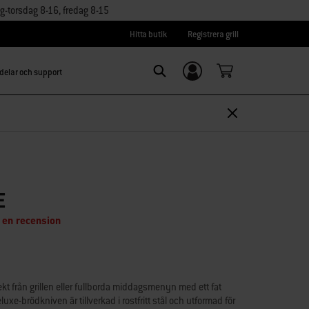
torsdag 8-16, fredag 8-15
Hitta butik
Registrera grill
delar och support
Logga in/
Search
Registrera dig
E
 en recension
ekt från grillen eller fullborda middagsmenyn med ett fat
uxe-brödkniven är tillverkad i rostfritt stål och utformad för