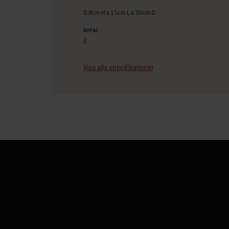
0.8cm H x 15cm L x 30cm D
Antal
2
Visa alla specifikationer