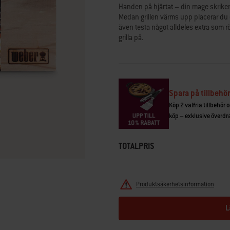
betyg.
Handen på hjärtat – din mage skriker e
Read
Medan grillen värms upp placerar du d
26
även testa något alldeles extra som r
Reviews.
Länk
grilla på.
till
samma
sida.
Spara på tillbehör
Köp 2 valfria tillbehör 
köp – exklusive överdrag
TOTALPRIS
Produktsäkerhetsinformation
L