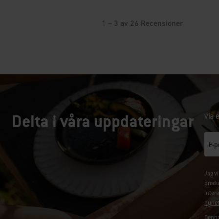
Delta i våra uppdateringar
via 
E-p
Jag v
produ
inter
nyhet
Denna