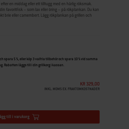
fter en middag eller ett tilltugg med en härlig röksmak.
in favoritfisk – som lax eller öring – på rökplankan. Du kan
ökt brie eller camembert. Lägg rökplankan på grillen och
och spara 5 %, eller köp 3 valfria tillbehör och spara 10 % vid samma
. Rabatten läggs till i din grillkorg i kassan.
KR 329,00
INKL. MOMS EX. FRAKTOMKOSTNADER
ägg till i varukorg