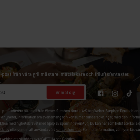
e-post från våra grillmästare, matälskare och friluftsfantaster.
Anmäl dig
ost
ill prenumerera på email från Weber-Stephen Nordic A/S och Weber-Stephen Deutschland
ktnyheter, information om evenemang och konsumentundersökningar, med den information
aktion med nyhetsbrevet med hjälp av spårningsverktyg. Du kan när som helst återkalla 
sbrev
eller genom att använda vårt
kontaktformulär
. För mer information, vänligen läs vå
 webbplats skyddas av reCAPTCHA och Googles