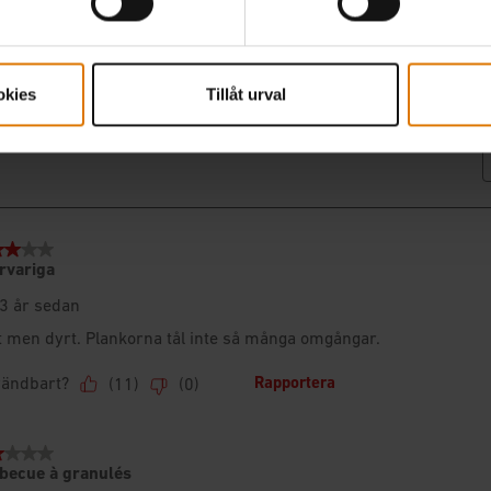
okies
Tillåt urval