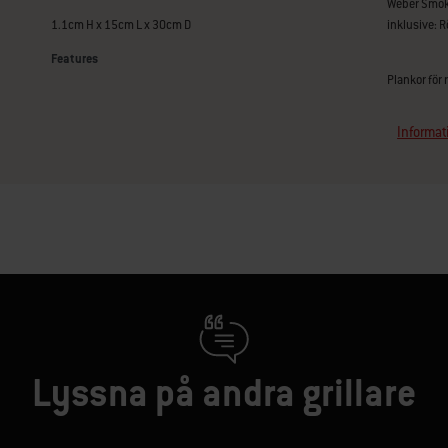
Weber Smokin
1.1cm H x 15cm L x 30cm D
inklusive: R
Features
Plankor för 
Informati
Lyssna på andra grillare