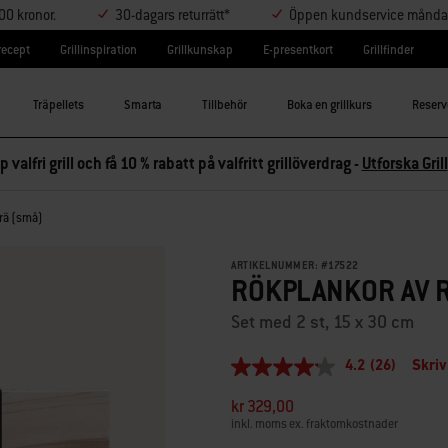
000 kronor.
30-dagars returrätt*
Öppen kundservice måndag-
lrecept
Grillinspiration
Grillkunskap
E-presentkort
Grillfinder
Träpellets
Smarta
Tillbehör
Boka en grillkurs
Reserv
p valfri grill och få 10 % rabatt på valfritt grillöverdrag -
Utforska Grill
trä (små)
ARTIKELNUMMER:
#
17522
RÖKPLANKOR AV R
Set med 2 st, 15 x 30 cm
4.2
(26)
Skriv
4.2
av
kr 329,00
5
stjärnor,
inkl. moms ex. fraktomkostnader
genomsnittligt