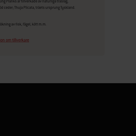
g Planks är tillverkade av naturliga träslag,
öd ceder; Thuja Plicata, träets ursprung Tyskland.
rökning av fisk, fågel, kött m.m.
on om tillverkare