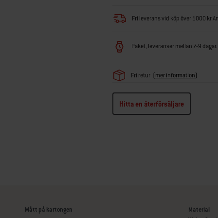
Fri leverans vid köp över 1000 kr A
Paket, leveranser mellan 7-9 dagar. 
Fri retur
(
mer information
)
Hitta en återförsäljare
Mått på kartongen
Material