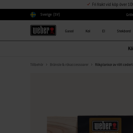
Fri frakt vid köp över 1
Sverige
(SV)
Gril
Välj land
Gasol
Kol
El
Stekbord
Kö
Tillbehör
Bränsle & rökaccessoarer
Rökplankor av rött ceder