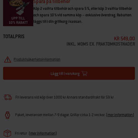
Spara på tillbehör
Köp 2 valfria tillbehör och spara 5 %, eller köp 3 valfria tillbehör
och spara 10 % vid samma köp – exklusive överdrag. Rabatten
läggs till i din grillkorg i kassan.
TOTALPRIS
KR 549,00
INKL. MOMS EX. FRAKTOMKOSTNADER
Produktsäkerhetsinformation
Lägg till i varukorg
Fri leverans vid köp över 1000 kr Annars standardfrakt för 59 kr
Paket, leveranser mellan 7-9 dagar. Grillar cirka 1-2 veckor.
(
mer information
)
Fri retur
(
mer information
)