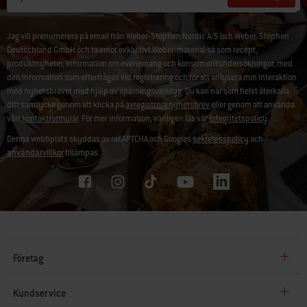
Jag vill prenumerera på email från Weber-Stephen Nordic A/S och Weber-Stephen
Deutschland GmbH och ta emot exklusivt Weber-material så som recept,
produktnyheter, information om evenemang och konsumentundersökningar, med
den information som efterfrågas vid registrering och för att anlysera min interaktion
med nyhetsbrevet med hjälp av spårningsverktyg. Du kan när som helst återkalla
ditt samtycke genom att klicka på
avregistrera nyhetsbrev
eller genom att använda
vårt
kontaktformulär
. För mer information, vänligen läs vår
integritetspolicy
.
Denna webbplats skyddas av reCAPTCHA och Googles
sekretesspolicy
och
användarvillkor
tillämpas.
Företag
Kundservice