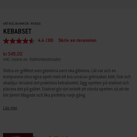
ARTIKELNUMMER:
#
6606
KEBABSET
4.6
(30)
Skriv en recension
4.6
av
5
kr 549,00
stjärnor,
inkl. moms ex. fraktomkostnader
genomsnittligt
betyg.
Ordna en grillfest som gästerna sent ska glömma. Låt var och en
Read
komponera sina egna spett med ett bra urval av grönsaker, kött, fisk och
30
Reviews.
skaldjur. Använd det praktiska kebabsetet, lägg spetten på stativet och
Länk
placera det på gallret. Stativet gör det enkelt att vända spetten så att de
till
blir jämnt tillagade och lika perfekta varje gång.
samma
sida.
Läs mer