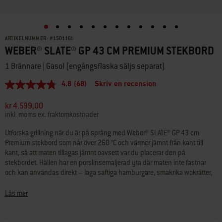
ARTIKELNUMMER:
#
1501161
WEBER® SLATE® GP 43 CM PREMIUM STEKBORD
1 Brännare | Gasol (engångsflaska säljs separat)
4.8
(68)
Skriv en recension
4.8
av
5
kr 4.599,00
stjärnor,
inkl. moms ex. fraktomkostnader
genomsnittligt
betyg.
Utforska grillning när du är på språng med Weber® SLATE® GP 43 cm
Read
Premium stekbord som når över 260 °C och värmer jämnt från kant till
68
Reviews.
kant, så att maten tillagas jämnt oavsett var du placerar den på
Länk
stekbordet. Hällen har en porslinsemaljerad yta där maten inte fastnar
till
och kan användas direkt – laga saftiga hamburgare, smakrika wokrätter,
samma
vackert stekta fisk- och skaldjursrätter, grönsaker och mycket mer.
sida.
Weber® SLATE® Premium stekbord har justerbara fötter som gör att du kan
Läs mer
anpassa nivån på stekbordet på ojämna ytor. Du har även möjlighet att
lägga till ett utbyggbart stativ som passar perfekt för picknicken, runtom i