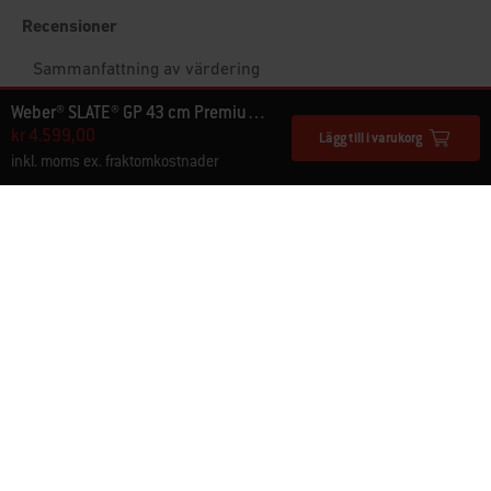
Weber® SLATE® GP 43 cm Premium stekbord
kr 4.599,00
Lägg till i varukorg
inkl. moms ex. fraktomkostnader