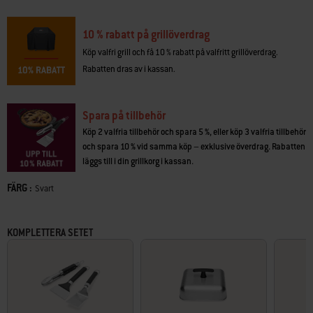
trädgården eller på vilket bord som helst.
• Jämn värmefördelning över hela ytan för jämn tillagning över hela
10 % rabatt på grillöverdrag
stekbordet
Köp valfri grill och få 10 % rabatt på valfritt grillöverdrag.
• Stekbordet når över 260 °C för grillning på hög värme och krispiga
Rabatten dras av i kassan.
kanter
• Klibbtålig häll med porslinsemalj gör det enkelt att grilla
• Enkel fettborttagning på framsidan för snabb och enkel rengöring
• Fyra justerbara ben för jämn matlagning på ojämna ytor
Spara på tillbehör
Köp 2 valfria tillbehör och spara 5 %, eller köp 3 valfria tillbehör
och spara 10 % vid samma köp – exklusive överdrag. Rabatten
läggs till i din grillkorg i kassan.
FÄRG :
Color
Svart
KOMPLETTERA SETET