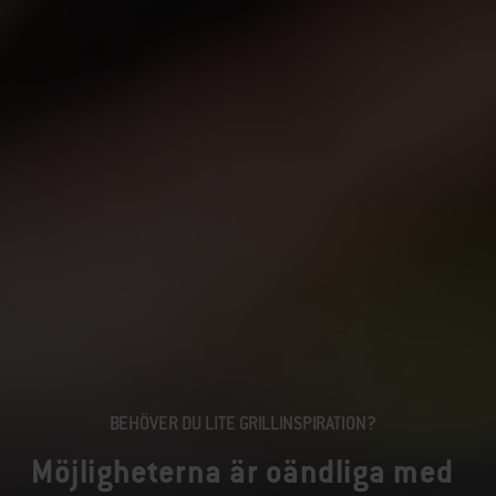
BEHÖVER DU LITE GRILLINSPIRATION?
Möjligheterna är oändliga med