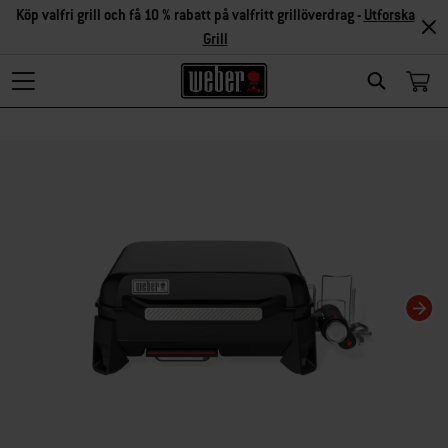
Köp valfri grill och få 10 % rabatt på valfritt grillöverdrag -
Utforska
Grill
Search
Om du ändrar aktuell karusellvisning kommer det att ändra den miniatyrkarusel