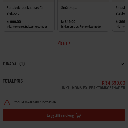
Portabelt redskapsset för
Smältkupa
Smashbu
stekbord
stekbor
kr 999,00
kr 649,00
kr 399,
inkl. moms ex. fraktomkostnader
inkl. moms ex. fraktomkostnader
inkl. mom
Visa allt
Carousel containing list of product recommendations. Please use left and ar
DINA VAL (1)
TOTALPRIS
KR 4.599,00
INKL. MOMS EX. FRAKTOMKOSTNADER
Produktsäkerhetsinformation
Lägg till i varukorg