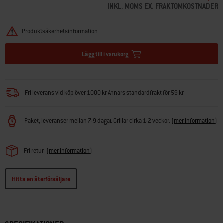
INKL. MOMS EX. FRAKTOMKOSTNADER
Produktsäkerhetsinformation
Lägg till i varukorg
Fri leverans vid köp över 1000 kr Annars standardfrakt för 59 kr
Paket, leveranser mellan 7-9 dagar. Grillar cirka 1-2 veckor.
(
mer information
)
Fri retur
(
mer information
)
Hitta en återförsäljare