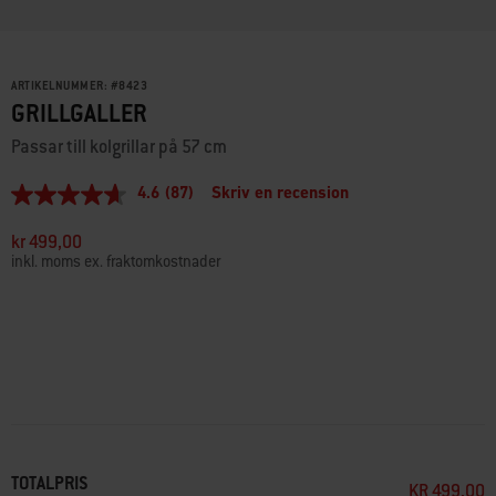
ARTIKELNUMMER:
#
8423
GRILLGALLER
Passar till kolgrillar på 57 cm
4.6
(87)
Skriv en recension
4.6
av
5
kr 499,00
stjärnor,
inkl. moms ex. fraktomkostnader
genomsnittligt
betyg.
Read
87
Reviews.
Länk
till
samma
sida.
TOTALPRIS
KR 499,00