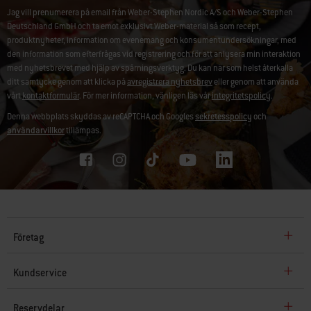
Jag vill prenumerera på email från Weber-Stephen Nordic A/S och Weber-Stephen
Deutschland GmbH och ta emot exklusivt Weber-material så som recept,
produktnyheter, information om evenemang och konsumentundersökningar, med
den information som efterfrågas vid registrering och för att anlysera min interaktion
med nyhetsbrevet med hjälp av spårningsverktyg. Du kan när som helst återkalla
ditt samtycke genom att klicka på
avregistrera nyhetsbrev
eller genom att använda
vårt
kontaktformulär
. För mer information, vänligen läs vår
integritetspolicy
.
Denna webbplats skyddas av reCAPTCHA och Googles
sekretesspolicy
och
användarvillkor
tillämpas.
Företag
Kundservice
Reservdelar