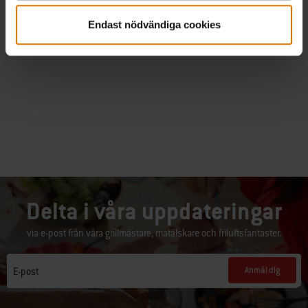
Upp till 15 års garanti
Endast nödvändiga cookies
Delta i våra uppdateringar
via e-post från våra grillmästare, matälskare och friluftsfantaster.
Anmäl dig
E-post