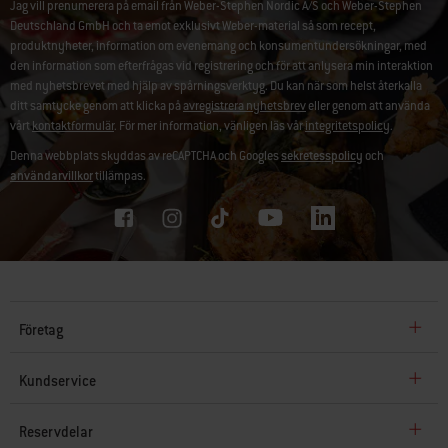
Jag vill prenumerera på email från Weber-Stephen Nordic A/S och Weber-Stephen
Deutschland GmbH och ta emot exklusivt Weber-material så som recept,
produktnyheter, information om evenemang och konsumentundersökningar, med
den information som efterfrågas vid registrering och för att anlysera min interaktion
med nyhetsbrevet med hjälp av spårningsverktyg. Du kan när som helst återkalla
ditt samtycke genom att klicka på
avregistrera nyhetsbrev
eller genom att använda
vårt
kontaktformulär
. För mer information, vänligen läs vår
integritetspolicy
.
Denna webbplats skyddas av reCAPTCHA och Googles
sekretesspolicy
och
användarvillkor
tillämpas.
Företag
Kundservice
Reservdelar