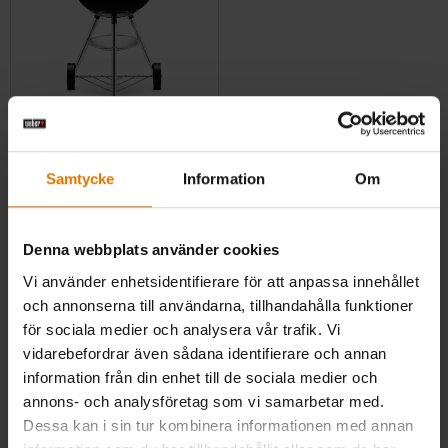
Bar-B-Kettle Kolgrill 47 cm
Samtycke
Information
Om
4.6
(48)
kr 1.499,00
inkl. moms ex. fraktomkostnader
Denna webbplats använder cookies
Color Options
Svart
Vi använder enhetsidentifierare för att anpassa innehållet
och annonserna till användarna, tillhandahålla funktioner
för sociala medier och analysera vår trafik. Vi
vidarebefordrar även sådana identifierare och annan
information från din enhet till de sociala medier och
annons- och analysföretag som vi samarbetar med.
Dessa kan i sin tur kombinera informationen med annan