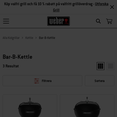
Köp valfri grill och få 10 % rabatt på valfritt grillöverdrag -
Utforska
Grill
Search
Alla Kolgrillar
Kettle
Bar-B-Kettle
Bar-B-Kettle
3 Resultat
Visa två pro
Visa 
Filtrera
Sortera