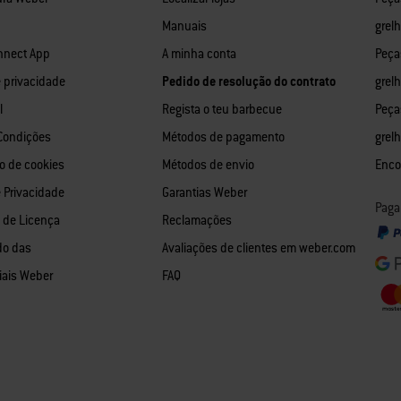
Manuais
grel
nnect App
A minha conta
Peça
e privacidade
Pedido de resolução do contrato
grelh
l
Regista o teu barbecue
Peça
Condições
Métodos de pagamento
grel
o de cookies
Métodos de envio
Enco
e Privacidade
Garantias Weber
Paga
o de Licença
Reclamações
do das
Avaliações de clientes em weber.com
iais Weber
FAQ