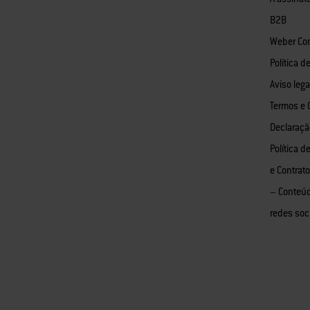
B2B
Weber Co
Política d
Aviso lega
Termos e 
Declaraçã
Política d
e Contrat
– Conteú
redes soc