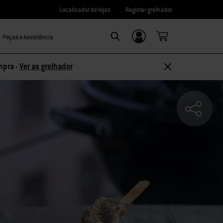
Localizador de lojas
Registar grelhador
Peças e Assistência
Login/Registo
SEARCH
mpra -
Ver as grelhador