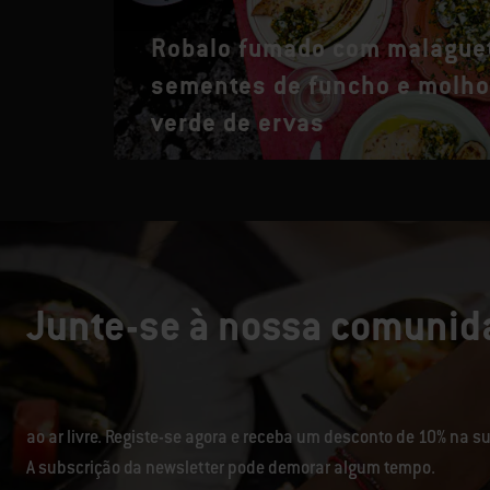
Robalo fumado com malague
sementes de funcho e molh
verde de ervas
Junte-se à nossa comunida
ao ar livre. Registe-se agora e receba um desconto de 10% na 
A subscrição da newsletter pode demorar algum tempo.