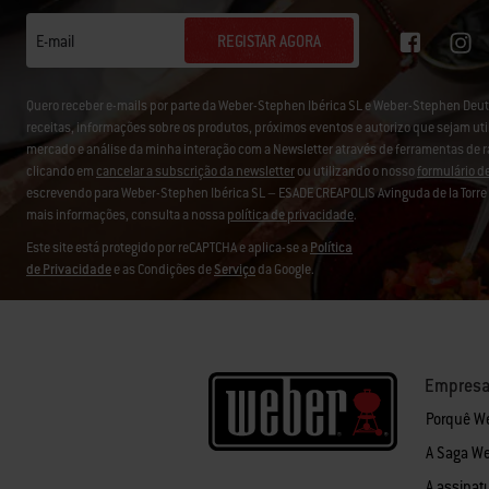
REGISTAR AGORA
E-mail
Quero receber e-mails por parte da Weber-Stephen Ibérica SL e Weber-Stephen D
receitas, informações sobre os produtos, próximos eventos e autorizo que sejam uti
mercado e análise da minha interação com a Newsletter através de ferramentas de 
clicando em
cancelar a subscrição da newsletter
ou utilizando o nosso
formulário d
escrevendo para Weber-Stephen Ibérica SL – ESADE CREAPOLIS Avinguda de la Torre B
mais informações, consulta a nossa
política de privacidade
.
Este site está protegido por reCAPTCHA e aplica-se a
Política
de Privacidade
e as Condições de
Serviço
da Google.
Empres
Porquê W
A Saga W
A assinat