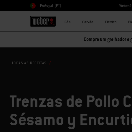
Portugal
(PT)
Weber S
Escolher país
Gás
Carvão
Elétrico
Pl
Compre um grelhador e 
TODAS AS RECEITAS
Trenzas de Pollo 
Sésamo y Encurti