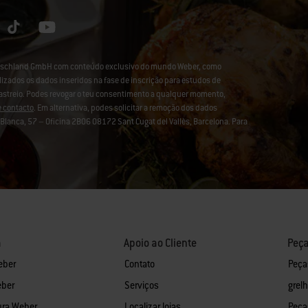
eutschland GmbH com conteúdo exclusivo do mundo Weber, como
lizados os dados inseridos na fase de inscrição para estudos de
rastreio. Podes revogar o teu consentimento a qualquer momento,
e contacto
. Em alternativa, podes solicitar a remoção dos dados
lanca, 57 – Oficina 2B06 08172 Sant Cugat del Vallès, Barcelona. Para
a
Apoio ao Cliente
Peça
eber
Contato
Peça
eber
Serviços
grel
ura Weber
Localizar lojas
Peça