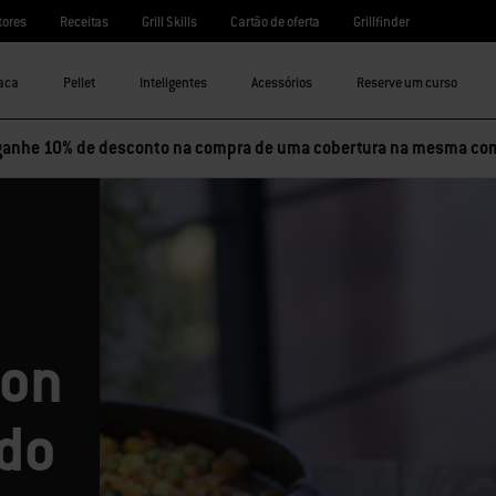
tores
Receitas
Grill Skills
Cartão de oferta
Grillfinder
aca
Pellet
Inteligentes
Acessórios
Reserve um curso
ganhe 10% de desconto na compra de uma cobertura na mesma co
Con
do