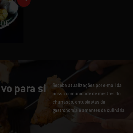
Rodízio de presunto tempera
 DE
com ervas acompanhado de
molho de uísque
vo para si
Receba atualizações por e-mail da
nossa comunidade de mestres do
churrasco, entusiastas da
gastronomia e amantes da culinária