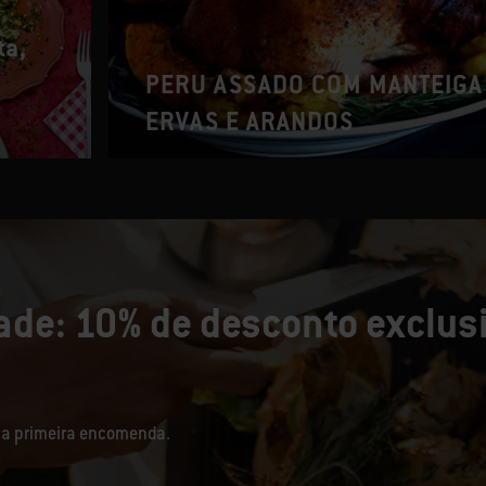
ta,
o
PERU ASSADO COM MANTEIGA
ERVAS E ARANDOS
de: 10% de desconto exclusi
sua primeira encomenda.