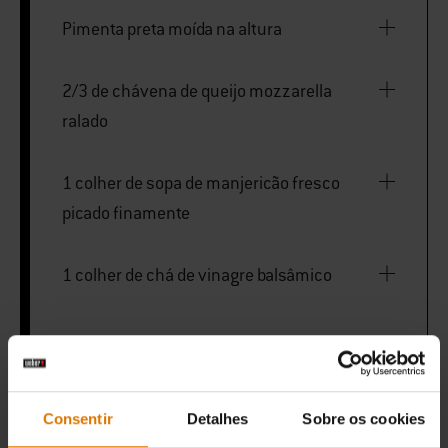
Pimenta preta moída na altura
2/3 de chávena de queijo mozzarella
ralado
1 colher de sopa de manjericão fresco
picado finamente
1 colher de chá de vinagre balsâmico
IMPRIMIR ESTA LISTA
Consentir
Detalhes
Sobre os cookies