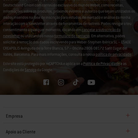
Deutschland GmbH com conteúdo exclusivo do mundo Weber, como receitas,
informações sobre os produtos, próximos eventos e autorizo que sejam utilizados os
dados inseridos na fase de inscrição para estudos de mercado e análise da minha
interação com a Newsletter através de ferramentas de rastreio. Podes revogar o teu
consentimento a qualquer momento, clicando em
cancelar a subscrição da
newsletter
ou utilizando o nosso
formulário de contacto
. Em alternativa, podes
solicitar a remoção dos dados escrevendo para Weber-Stephen Ibérica SL – ESADE
CREAPOLIS Avinguda de la Torre Blanca, 57 – Oficina 2B06 08172 Sant Cugat del
Vallès, Barcelona. Para mais informações, consulta a nossa
política de privacidade
.
Este site está protegido por reCAPTCHA e aplica-se a
Política de Privacidade
e as
Condições de
Serviço
da Google.
Empresa
Apoio ao Cliente