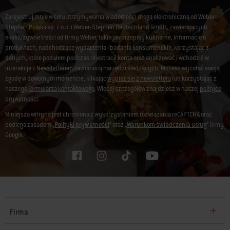
Zarejestruj mnie w celu otrzymywania wiadomości drogą elektroniczną od Weber-
Stephen Polska sp. z o.o. i Weber-Stephen Deutschland GmbH, zawierających
ekskluzywne treści od firmy Weber, takie jak przepisy kulinarne, informacje o
produktach, nadchodzące wydarzenia i badania konsumenckie, korzystając z
danych, które podałem podczas rejestracji konta oraz analizować i wchodzić w
interakcję z Newsletterem za pomocą narzędzi śledzących. Możesz wycofać swoją
zgodę w dowolnym momencie, klikając
wypisz się z newslettera
lub korzystając z
naszego
formularza kontaktowego
. Więcej szczegółów znajdziesz w naszej
polityce
prywatności
.
Niniejsza witryna jest chroniona z wykorzystaniem rozwiązania reCAPTCHA oraz
podlega zasadom „
Polityki prywatności
” oraz „
Warunkom świadczenia usług
” firmy
Google.
Firma