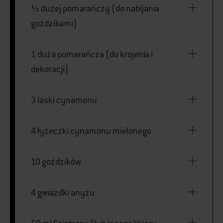
½ dużej pomarańczy (do nabijania
goździkami)
1 duża pomarańcza (do krojenia i
dekoracji)
3 laski cynamonu
4 łyżeczki cynamonu mielonego
10 goździków
4 gwiazdki anyżu