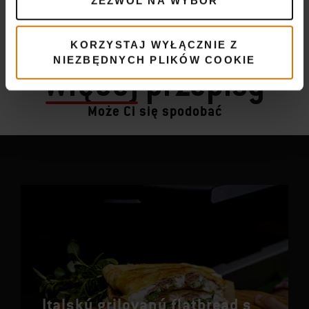
ZEZWÓL NA WYBÓR
KORZYSTAJ WYŁĄCZNIE Z
NIEZBĘDNYCH PLIKÓW COOKIE
Więcej
przepisy
Może Ci się spodobać
Italský grilovaný flatbread s