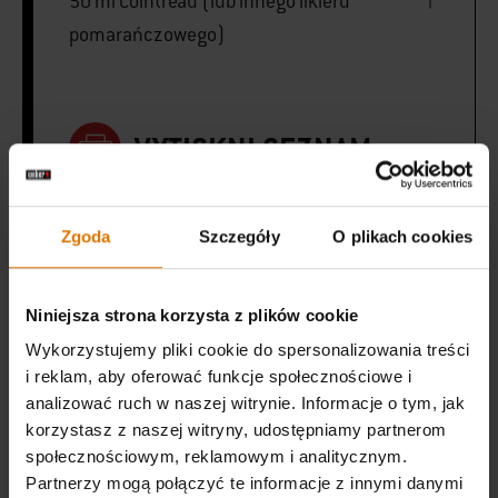
50 ml Cointreau (lub innego likieru
pomarańczowego)
VYTISKNI SEZNAM
Zgoda
Szczegóły
O plikach cookies
Niniejsza strona korzysta z plików cookie
Wyposaż
Wykorzystujemy pliki cookie do spersonalizowania treści
Zalecane narzędzia
i reklam, aby oferować funkcje społecznościowe i
analizować ruch w naszej witrynie. Informacje o tym, jak
korzystasz z naszej witryny, udostępniamy partnerom
społecznościowym, reklamowym i analitycznym.
Kociołek
Pojemnik na
Drewien
Partnerzy mogą połączyć te informacje z innymi danymi
holenderski
drewienka
do wędz