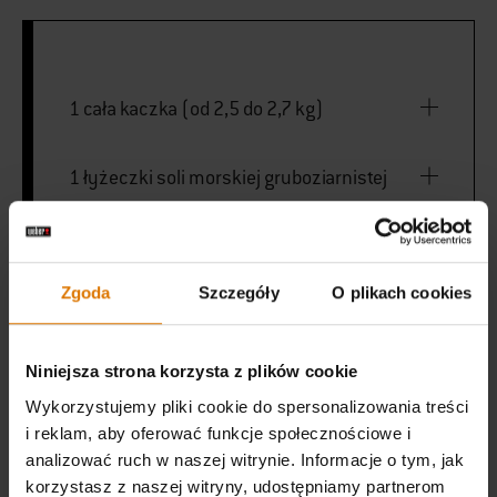
1 cała kaczka (od 2,5 do 2,7 kg)
1 łyżeczki soli morskiej gruboziarnistej
¼ łyżeczki świeżo zmielonego czarnego
pieprzu
Zgoda
Szczegóły
O plikach cookies
180 mililitry sosu hoisin
Niniejsza strona korzysta z plików cookie
Wykorzystujemy pliki cookie do spersonalizowania treści
i reklam, aby oferować funkcje społecznościowe i
VYTISKNI SEZNAM
analizować ruch w naszej witrynie. Informacje o tym, jak
korzystasz z naszej witryny, udostępniamy partnerom