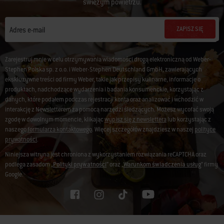
świeżym powietrzu.
ZAPISZ SIĘ
Adres e-mail
Zarejestruj mnie w celu otrzymywania wiadomości drogą elektroniczną od Weber-
Stephen Polska sp. z o.o. i Weber-Stephen Deutschland GmbH, zawierających
ekskluzywne treści od firmy Weber, takie jak przepisy kulinarne, informacje o
produktach, nadchodzące wydarzenia i badania konsumenckie, korzystając z
danych, które podałem podczas rejestracji konta oraz analizować i wchodzić w
interakcję z Newsletterem za pomocą narzędzi śledzących. Możesz wycofać swoją
zgodę w dowolnym momencie, klikając
wypisz się z newslettera
lub korzystając z
naszego
formularza kontaktowego
. Więcej szczegółów znajdziesz w naszej
polityce
prywatności
.
Niniejsza witryna jest chroniona z wykorzystaniem rozwiązania reCAPTCHA oraz
podlega zasadom „
Polityki prywatności
” oraz „
Warunkom świadczenia usług
” firmy
Google.