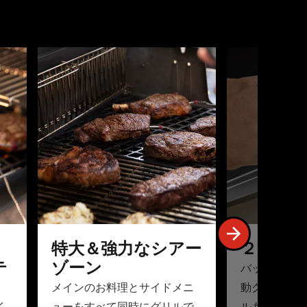
ボタンでナビゲートするか、スライドドットをクリックしてス
特大＆強力なシアー
２つの照
テ
ゾーン
バックライト
メインのお料理とサイドメニ
動グリル照明