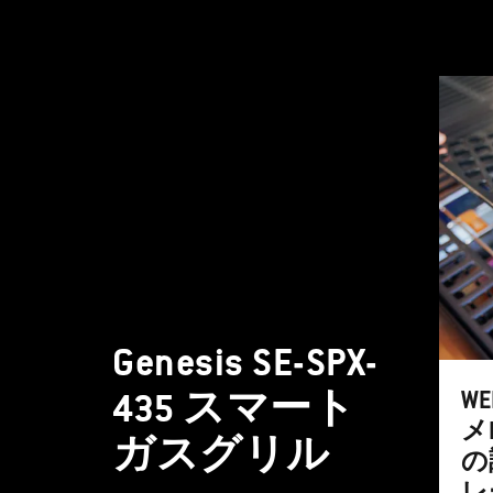
これは
Genesis SE-SPX-
435 スマート
WE
メ
ガスグリル
の
レ