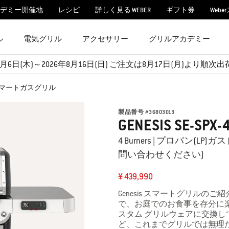
デミー開催地
レシピ
詳しく見る WEBER
ギフト券
Webe
ル
電気グリル
アクセサリー
グリルアカデミー
月6日(木)～2026年8月16日(日) ご注文は8月17日(月)より
-435 スマートガスグリル
製品番号
#
36803013
GENESIS SE
4 Burners | プロパン
問い合わせください)
¥ 439,990
Genesis スマートグリルの
で、お庭でのお食事を存分に楽しめ
スタム グリルウェアに交換
ど、これまでグリルでは無理