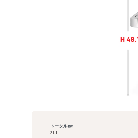
トータル kW
21.1