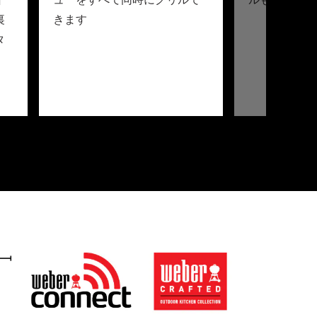
イ
ューをすべて同時にグリルで
ルもお任せで
裏
きます
タ