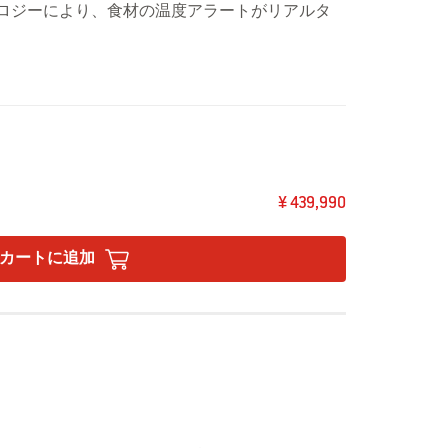
ートテクノロジーにより、食材の温度アラートがリアルタ
ような料理でも、毎回完璧に調理できます。
レーム：カスタム グリルウェアで幅広いメニューの調理が実
ンレススチール製調理用焼き網（ロッド直径 9 mm）
マートテクノロジーが、食材をひっくり返し、食卓に出すタ
一度に何枚ものステーキを調理
HTVISION LED 照明付き。リモコンのノブ照明と
¥ 439,990
性が向上
の保温に役立つサイドバーナー
タートレイ付き）
カートに追加
を使用する際は、AC100Vの電源が必要です。