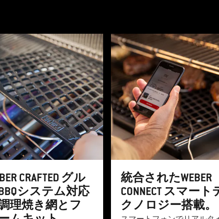
製品リストのバナーカルーセルです。「次へ」および「前へ」
BER CRAFTED グル
統合されたWEBER
BBQシステム対応
CONNECT スマート
調理焼き網とフ
クノロジー搭載。
ームキット