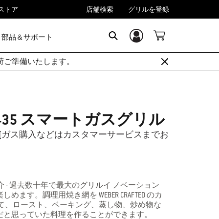
rストア
店舗検索
グリルを登録
部品＆サポート
ログイン／登録
Search
順次出荷ご準備いたします。
-SPX-435 スマートガスグリル
(LP)ガス (ガス購入などはカスタマーサービスまでお
ご紹介 - 過去数十年で最大のグリルイ ノベーション
ます。調理用焼き網を WEBER CRAFTED のカ
して、ロースト、ベーキング、蒸し物、炒め物な
だと思っていた料理を作ることができます。