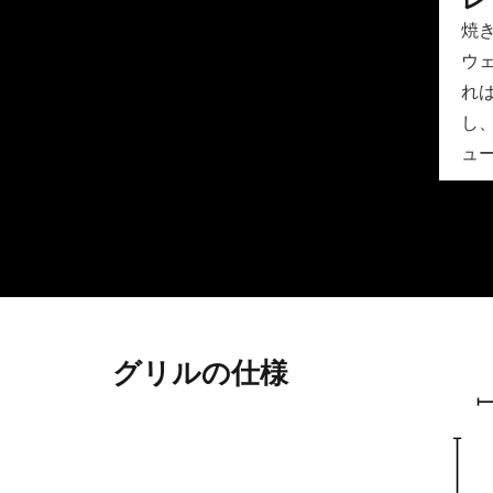
焼き
ウ
れ
し
ュ
グリルの仕様