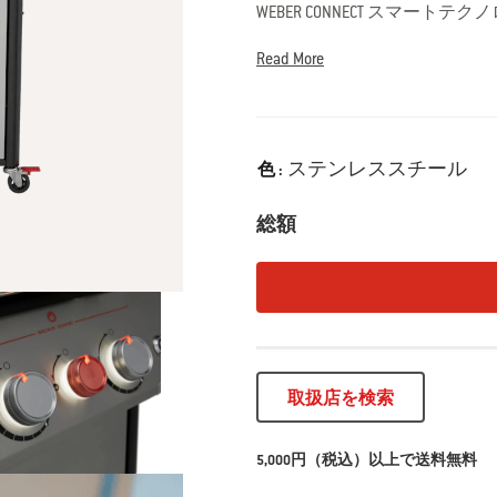
WEBER CONNECT スマ
イムで送信されるため、どの
Read More
• WEBER CRAFTED フ
現
• WEBER CRAFTED ステ
• WEBER CONNECT ス
Color
イミングを通知
ステンレススチール
色 :
• 特大の Sear Zone で、
• グリルの表面全体を照らす NIG
総額
組み合わせると、夜間の視認
• 炒め物、湯沸かし、ソース
• スモークボックス（ウォー
Genesisスマートガスグリル
取扱店を検索
5,000円（税込）以上で送料無料