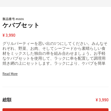
製品番号
#
6606
ケバブセット
¥ 3,990
グリルパーティーを思い出の1つにしてください。みんなそ
れぞれ、野菜、お肉、そしてシーフードから素晴らしい食
材をミックスした独自の串を組み合わせましょう。お手軽
なケバブセットを使用して、ラックに串を配置して調理用
焼き網の上にセットします。ラックにより、ケバブを簡単
に裏返すことができ、いつでも完璧な出来具合の調理を提
供できます。
Read More
総額
¥ 3,990