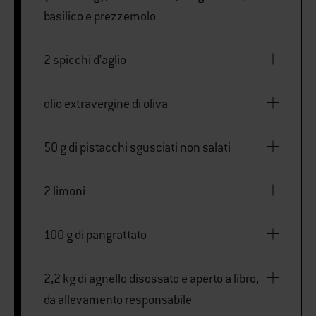
basilico e prezzemolo
2 spicchi d’aglio
olio extravergine di oliva
50 g di pistacchi sgusciati non salati
2 limoni
100 g di pangrattato
2,2 kg di agnello disossato e aperto a libro,
da allevamento responsabile