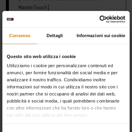
Master-Touch]
1 manciata di Chips per affumicatura alla
mela
Consenso
Dettagli
Informazioni sui cookie
Pinze per Barbecue
Questo sito web utilizza i cookie
Utilizziamo i cookie per personalizzare contenuti ed
Termometro a lettura istantanea Weber
annunci, per fornire funzionalità dei social media e per
analizzare il nostro traffico. Condividiamo inoltre
informazioni sul modo in cui utilizza il nostro sito con i
nostri partner che si occupano di analisi dei dati web,
PRINT THIS LIST
pubblicità e social media, i quali potrebbero combinarle
con altre informazioni che ha fornito loro o che hanno
raccolto dal suo utilizzo dei loro servizi.
Selezione