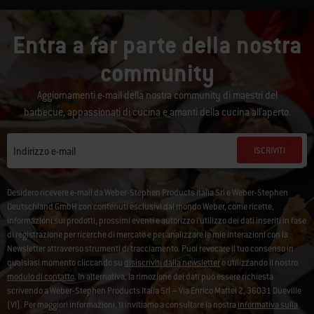
Entra a far parte della nostra
community
Aggiornamenti e-mail della nostra community di maestri del
barbecue, appassionati di cucina e amanti della cucina all'aperto.
ISCRIVITI
Indirizzo e-mail
Desidero ricevere e-mail da Weber-Stephen Products Italia Srl e Weber-Stephen
Deutschland GmbH con contenuti esclusivi dal mondo Weber, come ricette,
informazioni sui prodotti, prossimi eventi e autorizzo l’utilizzo dei dati inseriti in fase
di registrazione per ricerche di mercato e per analizzare le mie interazioni con la
Newsletter attraverso strumenti di tracciamento. Puoi revocare il tuo consenso in
qualsiasi momento cliccando su
disiscriviti dalla newsletter
o utilizzando il nostro
modulo di contatto
. In alternativa, la rimozione dei dati può essere richiesta
scrivendo a Weber-Stephen Products Italia Srl – Via Enrico Mattei 2, 36031 Dueville
(VI). Per maggiori informazioni, ti invitiamo a consultare la nostra
informativa sulla