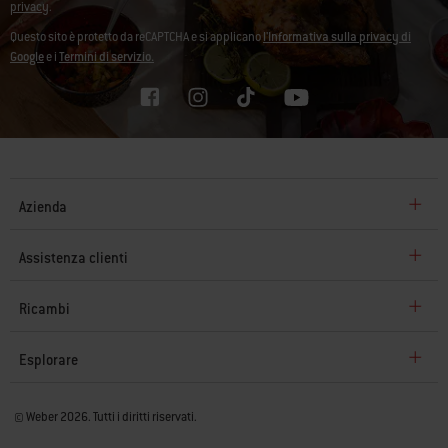
privacy
.
Questo sito è protetto da reCAPTCHA e si applicano
l'Informativa sulla privacy di
Google
e i
Termini di servizio.
Azienda
Assistenza clienti
Ricambi
Esplorare
© Weber 2026. Tutti i diritti riservati.