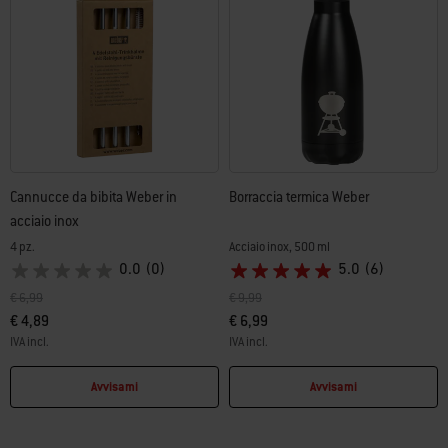
Cannucce da bibita Weber in
Borraccia termica Weber
acciaio inox
4 pz.
Acciaio inox, 500 ml
0.0
(0)
5.0
(6)
Prezzo ridotto da
a
Prezzo ridotto da
a
€ 6,99
€ 9,99
€ 4,89
€ 6,99
IVA incl.
IVA incl.
Color Options
Color Options
Avvisami
Avvisami