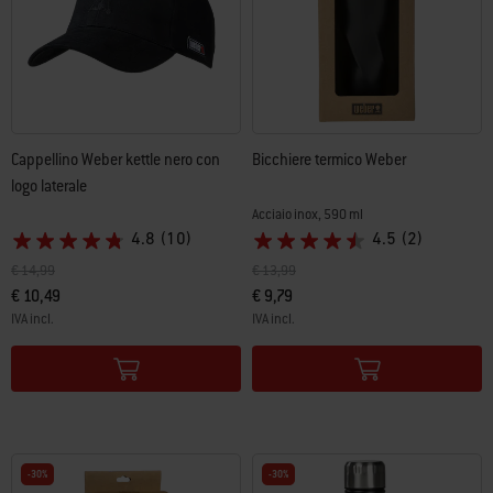
Cappellino Weber kettle nero con
Bicchiere termico Weber
logo laterale
Acciaio inox, 590 ml
4.8
(10)
4.5
(2)
Prezzo ridotto da
a
Prezzo ridotto da
a
€ 14,99
€ 13,99
€ 10,49
€ 9,79
IVA incl.
IVA incl.
Color Options
Color Options
-30%
-30%