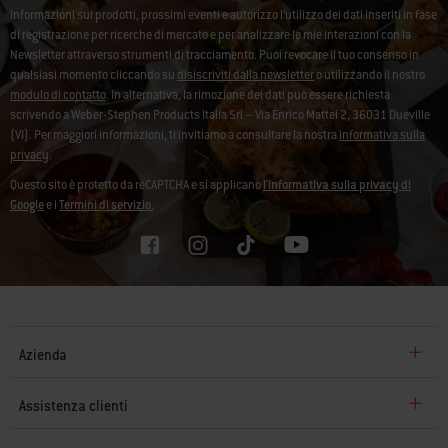
informazioni sui prodotti, prossimi eventi e autorizzo l’utilizzo dei dati inseriti in fase
di registrazione per ricerche di mercato e per analizzare le mie interazioni con la
Newsletter attraverso strumenti di tracciamento. Puoi revocare il tuo consenso in
qualsiasi momento cliccando su
disiscriviti dalla newsletter
o utilizzando il nostro
modulo di contatto
. In alternativa, la rimozione dei dati può essere richiesta
scrivendo a Weber-Stephen Products Italia Srl – Via Enrico Mattei 2, 36031 Dueville
(VI). Per maggiori informazioni, ti invitiamo a consultare la nostra
informativa sulla
privacy
.
Questo sito è protetto da reCAPTCHA e si applicano
l'Informativa sulla privacy di
Google
e i
Termini di servizio.
Azienda
Assistenza clienti