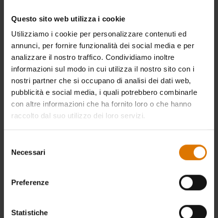
Questo sito web utilizza i cookie
Utilizziamo i cookie per personalizzare contenuti ed
annunci, per fornire funzionalità dei social media e per
analizzare il nostro traffico. Condividiamo inoltre
informazioni sul modo in cui utilizza il nostro sito con i
nostri partner che si occupano di analisi dei dati web,
pubblicità e social media, i quali potrebbero combinarle
con altre informazioni che ha fornito loro o che hanno
raccolto dal suo utilizzo dei loro servizi.
Selezione
Tazza Weber smaltata vintage - "A
Tazza Weber smaltata vintage - "Red
Necessari
del
legend is born"
Kettle"
consenso
5.0
(3)
4.8
(6)
Preferenze
€ 8,99
€ 8,99
IVA incl.
IVA incl.
Color Options
Color Options
Statistiche