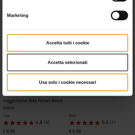
Avvisami
Avvisami
Marketing
Accetta tutti i cookie
Accetta selezionati
Usa solo i cookie necessari
Set di posate da campeggio e da
Set di due strofinacci Weber
viaggio Koziol, Klikk Pocket, Weber
Edition
3 pz.
Nero
4.8
(4)
5.0
(1)
€ 8,99
€ 9,99