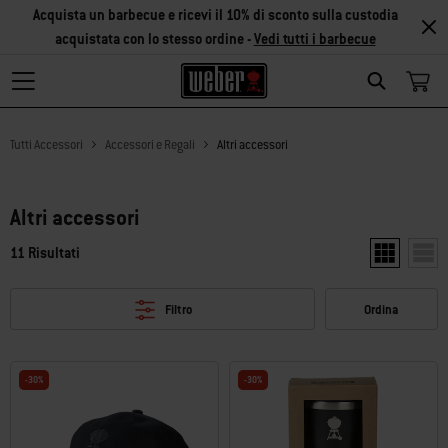
Acquista un barbecue e ricevi il 10% di sconto sulla custodia
acquistata con lo stesso ordine -
Vedi tutti i barbecue
Search
Tutti Accessori
Accessori e Regali
Altri accessori
Altri accessori
11 Risultati
Mostra due p
Mostr
Filtro
Ordina
-30%
-30%