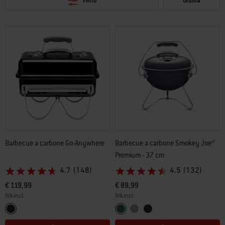
Filtro
Ordina
Barbecue a carbone Go-Anywhere
Barbecue a carbone Smokey Joe®
Premium - 37 cm
4.7
(148)
4.5
(132)
€ 119,99
€ 89,99
IVA incl.
IVA incl.
Color Options
Color Options
Nero
Slate Blue
Smoke
Nero