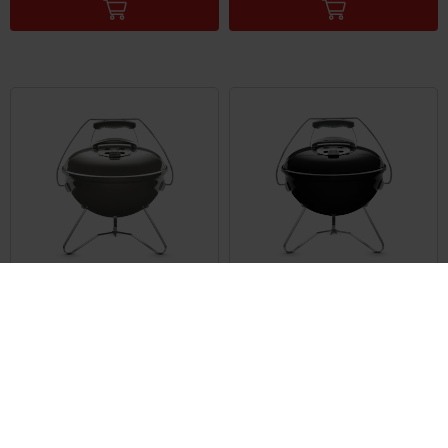
Barbecue a carbone Smokey Joe®
Barbecue a carbone Smokey Joe®
Premium - 37 cm
Premium - 37 cm
4.5
(132)
4.5
(132)
€ 89,99
€ 89,99
IVA incl.
IVA incl.