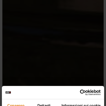
PORTALO SEMPRE CON TE
A carbone, portatile
Consenso
Dettagli
Informazioni sui cookie