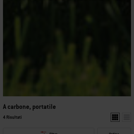
A carbone, portatile
4 Risultati
Mostra due p
Mostr