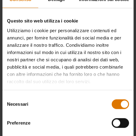
Non uscire mai di casa senza il tuo barbecue a carbone.
Carica l'auto e mettiti in viaggio con un barbecue a carbone
Questo sito web utilizza i cookie
portatile Weber, per preparare un pranzo delizioso ovunque
Utilizziamo i cookie per personalizzare contenuti ed
tu decida di andare.
annunci, per fornire funzionalità dei social media e per
analizzare il nostro traffico. Condividiamo inoltre
informazioni sul modo in cui utilizza il nostro sito con i
nostri partner che si occupano di analisi dei dati web,
pubblicità e social media, i quali potrebbero combinarle
con altre informazioni che ha fornito loro o che hanno
raccolto dal suo utilizzo dei loro servizi.
Selezione
Necessari
del
consenso
Preferenze