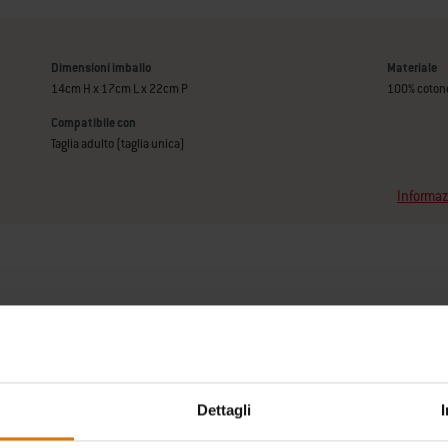
Dimensioni imballo
Materiale
14cm H x 17cm L x 22cm P
100% coton
Compatibile con
Taglia adulto (taglia unica)
Informaz
Dettagli
no da dire gli altri appassi