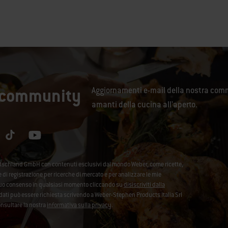
a community
Aggiornamenti e-mail della nostra comm
amanti della cucina all'aperto.
utschland GmbH con contenuti esclusivi dal mondo Weber, come ricette,
se di registrazione per ricerche di mercato e per analizzare le mie
l tuo consenso in qualsiasi momento cliccando su
disiscriviti dalla
ei dati può essere richiesta scrivendo a Weber-Stephen Products Italia Srl
onsultare la nostra
informativa sulla privacy
.