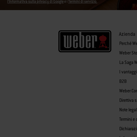
l'Informativa sulla privacy di Google
e i
Termini di servizio.
Azienda
Perché W
Weber Sto
La Saga 
I vantagg
B2B
Weber Co
Direttiva 
Note legal
Termini e 
Dichiaraz