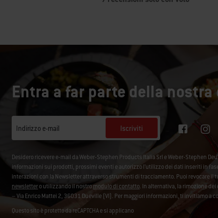
Entra a far parte della nostr
Iscriviti
Indirizzo e-mail
Desidero ricevere e-mail da Weber-Stephen Products Italia Srl e Weber-Stephen De
informazioni sui prodotti, prossimi eventi e autorizzo l’utilizzo dei dati inseriti in fa
interazioni con la Newsletter attraverso strumenti di tracciamento. Puoi revocare i
newsletter
o utilizzando il nostro
modulo di contatto
. In alternativa, la rimozione d
– Via Enrico Mattei 2, 36031 Dueville (VI). Per maggiori informazioni, ti invitiamo a c
Questo sito è protetto da reCAPTCHA e si applicano