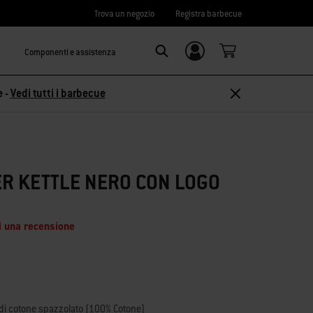
Trova un negozio
Registra barbecue
Componenti e assistenza
Accedi/
Search
Registrati
e -
Vedi tutti i barbecue
R KETTLE NERO CON LOGO
i una recensione
ll di cotone spazzolato (100% Cotone)