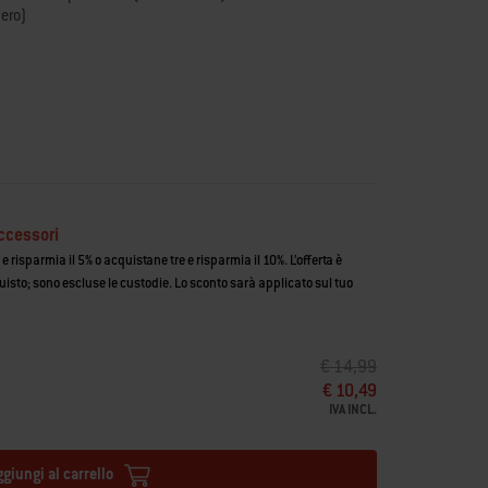
nero)
à è ridotto all'essenziale: l'inconfondibile WEBER kettle
ccessori
 risparmia il 5% o acquistane tre e risparmia il 10%. L’offerta è
uisto; sono escluse le custodie. Lo sconto sarà applicato sul tuo
PREZZO RIDOTTO DA
A
€ 14,99
€ 10,49
IVA INCL.
ggiungi al carrello