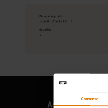
Dimensioni prodotto
14cm H x 17cm L x 26cm P
Quantità
1
Consenso
Ascolta cosa han