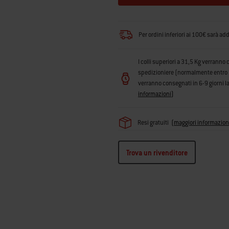
Per ordini inferiori ai 100€ sarà ad
I colli superiori a 31,5 Kg verranno 
spedizioniere (normalmente entro 3 g
verranno consegnati in 6-9 giorni la
informazioni
)
Resi gratuiti
(
maggiori informazion
Trova un rivenditore