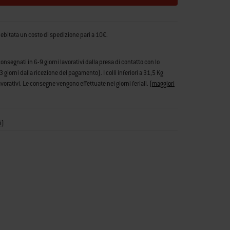
debitata un costo di spedizione pari a 10€.
consegnati in 6-9 giorni lavorativi dalla presa di contatto con lo
iorni dalla ricezione del pagamento). I colli inferiori a 31,5 Kg
vorativi. Le consegne vengono effettuate nei giorni feriali.
(
maggiori
i
)