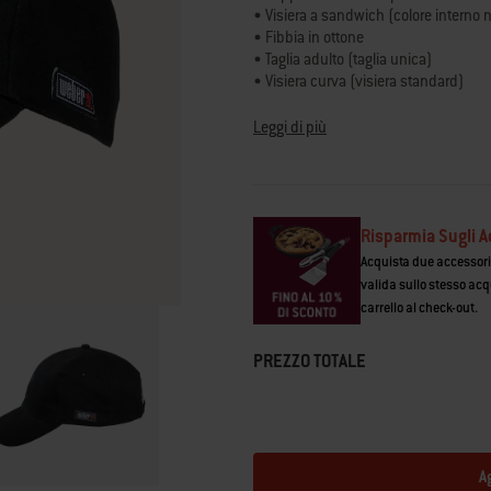
medio.
• Visiera a sandwich (colore interno 
Read
• Fibbia in ottone
10
• Taglia adulto (taglia unica)
Reviews.
• Visiera curva (visiera standard)
Stesso
link
• Il ricamo tono su tono di alta qualit
alla
• Logo laterale WEBER
Leggi di più
pagina.
Risparmia Sugli A
Acquista due accessori e
valida sullo stesso acq
carrello al check-out.
PREZZO TOTALE
A