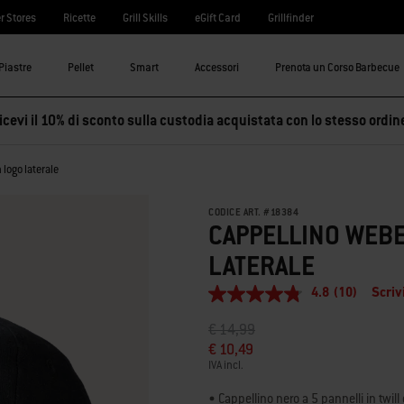
r Stores
Ricette
Grill Skills
eGift Card
Grillfinder
Piastre
Pellet
Smart
Accessori
Prenota un Corso Barbecue
cevi il 10% di sconto sulla custodia acquistata con lo stesso ordin
 logo laterale
CODICE ART.
#
18384
CAPPELLINO WEBE
LATERALE
4.8
(10)
Scriv
4.8
stelle
Prezzo ridotto da
a
€ 14,99
su
5
€ 10,49
,
IVA incl.
valore
di
• Cappellino nero a 5 pannelli in twi
valutazione