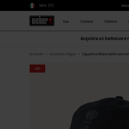
Italia
(IT)
Webe
Scegli paese
Gas
Carbone
Elettrico
Acquista un barbecue e ri
Accessori
Accessori e Regali
Cappellino Weber kettle nero con
-30%