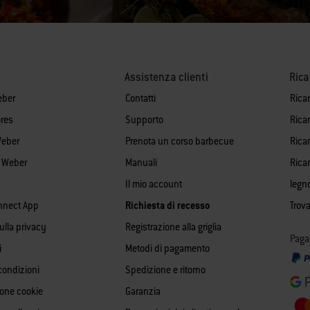
Assistenza clienti
Ric
eber
Contatti
Rica
res
Supporto
Rica
Weber
Prenota un corso barbecue
Ricam
i Weber
Manuali
Rica
Il mio account
legn
nnect App
Richiesta di recesso
Trova
sulla privacy
Registrazione alla griglia
Paga
i
Metodi di pagamento
condizioni
Spedizione e ritorno
ione cookie
Garanzia