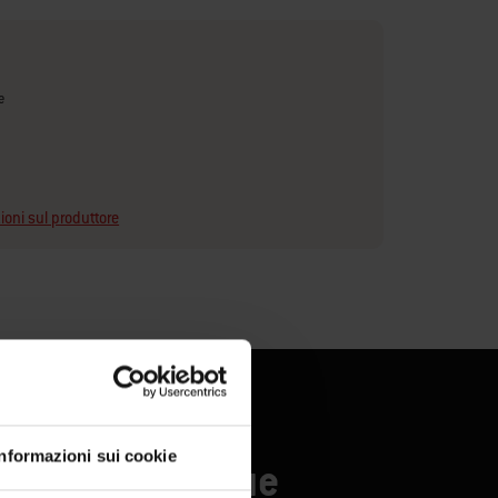
e
ioni sul produttore
Informazioni sui cookie
onati di barbecue