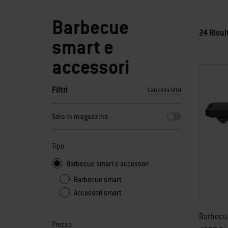
Barbecue
24 Risul
smart e
accessori
Filtri
Cancella filtri
Selezionando uno dei filtri, la pagina verrà aggiornata con nuo
Solo in magazzino
Tipo
Barbecue smart e accessori
Barbecue smart
Accessori smart
Barbecue
Prezzo