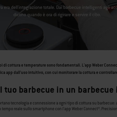
a era dell'integrazione totale. Dai barbecue intelligenti agli ac
dicono quando è ora di rigirare e servire il cibo.
empi di cottura e temperature sono fondamentali. L'app Weber Conne
a app dall'uso intuitivo, con cui monitorare la cottura e controllare
l tuo barbecue in un barbecue 
rtano tecnologia e connessione a ogni tipo di cottura su barbecue: a 
 in tempo reale sullo smartphone con l'app Weber Connect®. Precisione, 