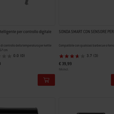
telligente per controllo digitale
SONDA SMART CON SENSORE PER 
 di controllo della temperatura per kettle
Compatibile con qualsiasi barbecue o forn
 57 cm
0.0
(0)
3.7
(3)
0
€ 39,99
IVA incl.
tions
Color Options