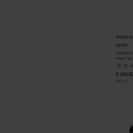
Anello in
kettle
Dispositivo
Weber® da
€ 299,0
IVA incl.
Color Op