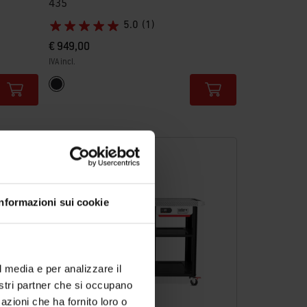
435
5.0
(1)
€ 949,00
IVA incl.
Color Options
Nero
Informazioni sui cookie
l media e per analizzare il
nostri partner che si occupano
azioni che ha fornito loro o