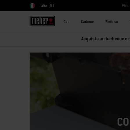
Italia
(IT)
Webe
Scegli paese
Gas
Carbone
Elettrico
Acquista un barbecue e ri
CO