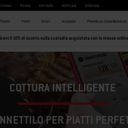
r Stores
Ricette
Grill Skills
eGift Card
Grillfinder
Piastre
Pellet
Smart
Accessori
Prenota un Corso Barbecue
cevi il 10% di sconto sulla custodia acquistata con lo stesso ordin
COTTURA INTELLIGENTE
NNETTILO PER PIATTI PERFE