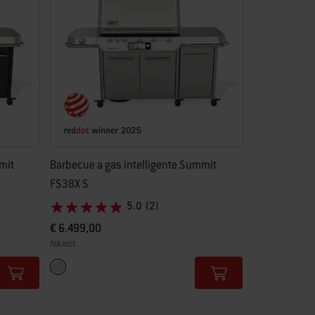
mit
Barbecue a gas intelligente Summit
FS38X S
5.0
(2)
€ 6.499,00
IVA incl.
Color Options
Acciaio inox