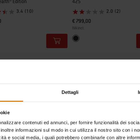
alth® Edition
425
3.4
(10)
2.0
(2)
0
€ 799,00
IVA incl.
tions
Color Options
Nero
Dettagli
ookie
nalizzare contenuti ed annunci, per fornire funzionalità dei socia
inoltre informazioni sul modo in cui utilizza il nostro sito con i 
icità e social media, i quali potrebbero combinarle con altre inform