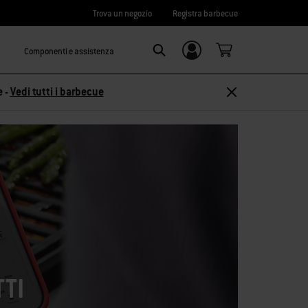
Trova un negozio
Registra barbecue
Componenti e assistenza
Accedi/
Search
Registrati
e -
Vedi tutti i barbecue
TTI