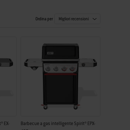
Ordina per
t® EX-
Barbecue a gas intelligente Spirit® EPX-