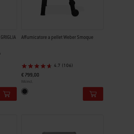
GRIGLIA
Affumicatore a pellet Weber Smoque
o
4.7
(106)
€ 799,00
IVA incl.
Color Options
Nero