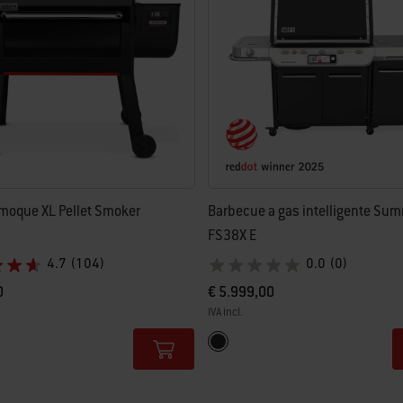
moque XL Pellet Smoker
Barbecue a gas intelligente Sum
FS38X E
4.7
(104)
0.0
(0)
0
€ 5.999,00
IVA incl.
tions
Color Options
Nero