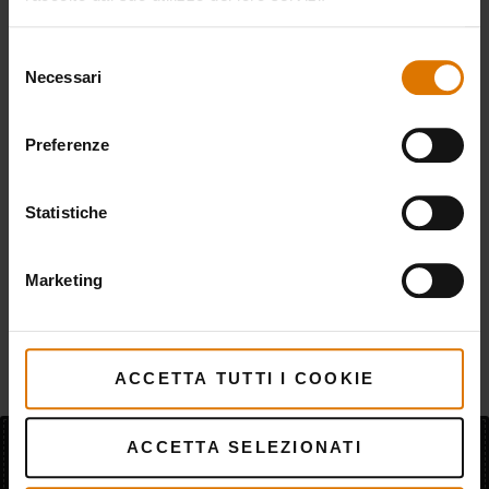
risultato, con un tempo di cottura ridotto. Se si
utilizzano i bricchetti, occorreranno circa 8
Selezione
minuti per la pizza, ma la combustione durerà
Necessari
del
anche per un paio d’ore. D’altra parte, se si usa il
consenso
carbone, è possibile ridurre ulteriormente i
Preferenze
tempi di cottura a soli 4–5 minuti, in quanto la
temperatura nel barbecue sarà più alta, ma
Statistiche
bisognerà aggiungere un mezzo cestino di
carbone acceso ogni 20 minuti. Se si utilizza un
barbecue a gas bisognerà aumentare al
Marketing
massimo la temperatura del bruciatore in
corrispondenza della pietra. Buon appetito!
ACCETTA TUTTI I COOKIE
ACCETTA SELEZIONATI