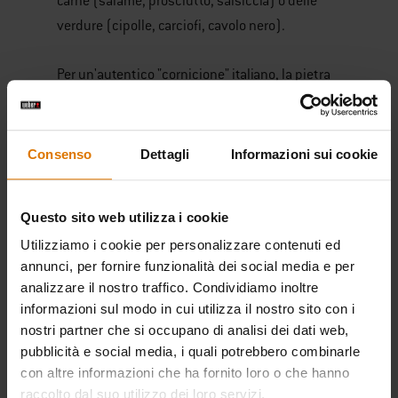
carne (salame, prosciutto, salsiccia) o delle
verdure (cipolle, carciofi, cavolo nero).
Per un'autentico "cornicione" italiano, la pietra
per pizza Gourmet BBQ System Weber è l’alleata
ideale di ogni grillmaster. La pietra assorbe
l’umidità, creando una pizza cotta alla
Consenso
Dettagli
Informazioni sui cookie
perfezione, leggera e croccante, senza
bruciarla. La pietra è ottima anche per cuocere
Questo sito web utilizza i cookie
pane, biscotti e persino patatine.
Utilizziamo i cookie per personalizzare contenuti ed
annunci, per fornire funzionalità dei social media e per
I nostri consigli per cucinare una pizza
analizzare il nostro traffico. Condividiamo inoltre
napoletana perfetta? Il tempo di cottura della
informazioni sul modo in cui utilizza il nostro sito con i
pizza tradizionale in un forno a legna è di 90
nostri partner che si occupano di analisi dei dati web,
secondi a 450° C, quindi più alta è la
pubblicità e social media, i quali potrebbero combinarle
temperatura del barbecue, migliore sarà il
con altre informazioni che ha fornito loro o che hanno
raccolto dal suo utilizzo dei loro servizi.