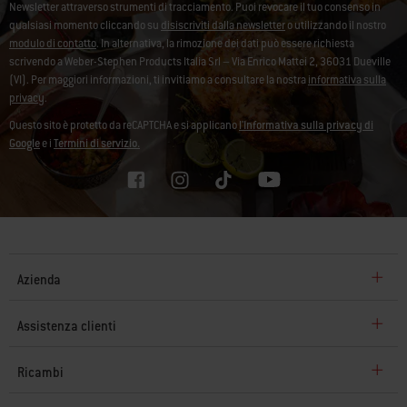
Newsletter attraverso strumenti di tracciamento. Puoi revocare il tuo consenso in
qualsiasi momento cliccando su
disiscriviti dalla newsletter
o utilizzando il nostro
modulo di contatto
. In alternativa, la rimozione dei dati può essere richiesta
scrivendo a Weber-Stephen Products Italia Srl – Via Enrico Mattei 2, 36031 Dueville
(VI). Per maggiori informazioni, ti invitiamo a consultare la nostra
informativa sulla
privacy
.
Questo sito è protetto da reCAPTCHA e si applicano
l'Informativa sulla privacy di
Google
e i
Termini di servizio.
Azienda
Assistenza clienti
Ricambi