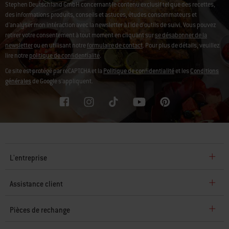
Stephen Deutschland GmbH concernant le contenu exclusif tel que des recettes,
des informations produits, conseils et astuces, études consommateurs et
d'analyser mon intéraction avec la newsletter à l'ide d'outils de suivi. Vous pouvez
retirer votre consentement à tout moment en cliquant sur
se désabonner de la
newsletter
ou en utilisant notre
formulaire de contact
. Pour plus de détails, veuillez
lire notre
politique de confidentialité
.
Ce site est protégé par reCAPTCHA et la
Politique de confidentialité
et les
Conditions
générales
de Google s’appliquent.
L'entreprise
Assistance client
Pièces de rechange