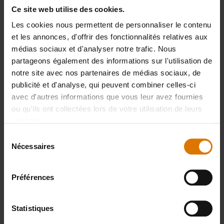
Ce site web utilise des cookies.
Les cookies nous permettent de personnaliser le contenu
et les annonces, d'offrir des fonctionnalités relatives aux
Préparons-nous
médias sociaux et d'analyser notre trafic. Nous
partageons également des informations sur l'utilisation de
Accessoires
notre site avec nos partenaires de médias sociaux, de
publicité et d'analyse, qui peuvent combiner celles-ci
recommandés
avec d'autres informations que vous leur avez fournies
ou qu'ils ont collectées lors de votre utilisation de leurs
services.
Sélection
Pierre à
Tablier
Gants
Nécessaires
du
17,99 €
pizza
Premiu
consentement
13,49 €
vitrifiée
TVA incluse
Préférences
Voir
WEBER
Voir
détai
CRAFTED
détails
Statistiques
Gourmet