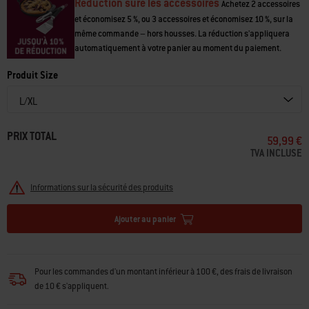
tous vos ustensiles de barbecue et à assurer votre confort lors de vos
grillades. Les paumes antidérapantes en silicone vous permettent de
Réduction sure les accessoires
Achetez 2 accessoires
tourner, retourner et déplacer des spatules et poêles sans craindre qu’ils
et économisez 5 %, ou 3 accessoires et économisez 10 %, sur la
ne vous glissent des mains. Avec leurs poignets longs et leur touches de
même commande – hors housses. La réduction s'appliquera
automatiquement à votre panier au moment du paiement.
rouge pour le contraste, les gants Premium vous couvrent bien les
poignets, vous protégeant avec élégance.
Produit Size
PRIX TOTAL
59,99 €
TVA INCLUSE
Informations sur la sécurité des produits
Ajouter au panier
Pour les commandes d'un montant inférieur à 100 €, des frais de livraison
de 10 € s'appliquent.