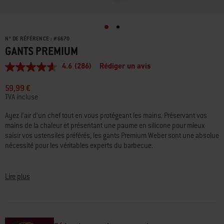
N° DE RÉFÉRENCE :
#
6670
GANTS PREMIUM
4.6
(286)
Rédiger un avis
4.6
étoiles
sur
59,99 €
5,
TVA incluse
valeur
de
Ayez l’air d’un chef tout en vous protégeant les mains. Préservant vos
la
mains de la chaleur et présentant une paume en silicone pour mieux
note
moyenne.
saisir vos ustensiles préférés, les gants Premium Weber sont une absolue
Read
nécessité pour les véritables experts du barbecue.
286
Reviews.
Protégez vos mains de la chaleur, que ce soit en retournant une longue
Lien
sur
série d’aliments de petite taille, ou en retirant des poêles chaudes des
Lire plus
la
grilles de cuisson. Les gants Premium sont constitués d’un matériau
même
page.
souple et résistant à la chaleur pour vous aider à manipuler facilement