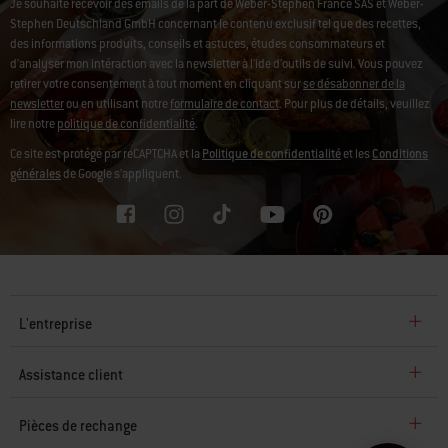
Je souhaite recevoir des emails de la part de Weber-Stephen France SAS et Weber-
Stephen Deutschland GmbH concernant le contenu exclusif tel que des recettes,
des informations produits, conseils et astuces, études consommateurs et
d'analyser mon intéraction avec la newsletter à l'ide d'outils de suivi. Vous pouvez
retirer votre consentement à tout moment en cliquant sur
se désabonner de la
newsletter
ou en utilisant notre
formulaire de contact
. Pour plus de détails, veuillez
lire notre
politique de confidentialité
.
Ce site est protégé par reCAPTCHA et la
Politique de confidentialité
et les
Conditions
générales
de Google s’appliquent.
L'entreprise
Assistance client