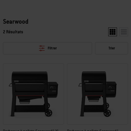
somptueux sans attendre.
Searwood
2 Résultats
Afficher deu
Affic
Filtrer
Trier