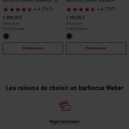
Barbecue à pellets Searwood® XL
Barbecue à pellets Searwood®
4.6
(741)
4.6
(707)
1.499,00 €
1.199,00 €
TVA incluse
TVA incluse
0,36 € Écotaxe
0,36 € Écotaxe
Color Options
Color Options
Noir
Noir
Prévenez-moi
Prévenez-moi
Les raisons de choisir un barbecue Weber
Payez facilement