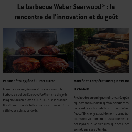
Le barbecue Weber Searwood® : la
rencontre de l’innovation et du goût
Pas de détour grâce à DirectFlame
Montée en température rapide et mai
la chaleur
Fumez, saisissez, rôtissez et plus encore sur le
barbecue à pellets Searwood®, offrant une plage de
Préchauffez en quelques minutes, récupérez
température complète de 80 à 315 °C et la cuisson
rapidement la chaleur après ouverture et mai
DirectFlame pour de belles marques de saisie et une
constante avec le contrôleur de température 
délicieuse coloration dorée.
React PID. Atteignez rapidement la températu
pour saisir vos aliments plus rapidement et c
des repas du quotidien ainsi que des dîners