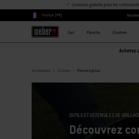
Livraison gratuite pour les command
France
(FR)
Recett
Choisir un pays
Gaz
Plancha
Charbon
Accessoires
Cuisson
Pierres à pizza
OUTILS ET USTENSILES DE GRILLAD
Découvrez co