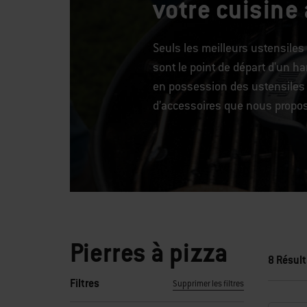
votre cuisine
Seuls les meilleurs ustensiles
sont le point de départ d'un ha
en possession des ustensiles 
d’accessoires que nous proposo
Pierres à pizza
8 Résult
Filtres
Supprimer les filtres
En sélectionnant l’un des filtres, la page s'actualise en aff