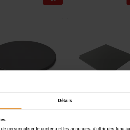
tions
Color Options
Détails
erre de cuisson vitrifiée, ronde
Pierre à pizza vitrifiée WEBER CR
ies.
5.0
(4)
4.8
(194)
99,99 €
e personnaliser le contenu et les annonces, d'offrir des fonctio