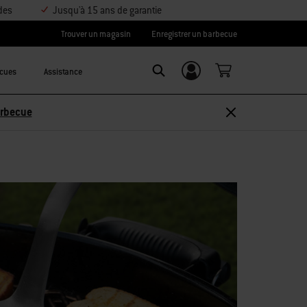
des
Jusqu'à 15 ans de garantie
Trouver un magasin
Enregistrer un barbecue
ecues
Assistance
Se connecter/
Search
S’inscrire
Découvrir les accessoires