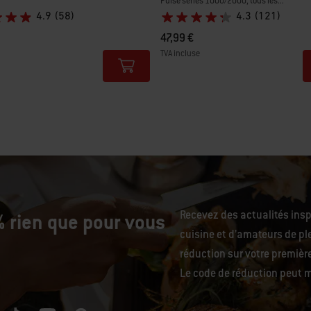
Pulse séries 1000/2000, tous les...
4.9
(58)
4.3
(121)
47,99 €
TVA incluse
tions
Color Options
Recevez des actualités ins
 rien que pour vous
cuisine et d’amateurs de ple
réduction sur votre premiè
Le code de réduction peut m