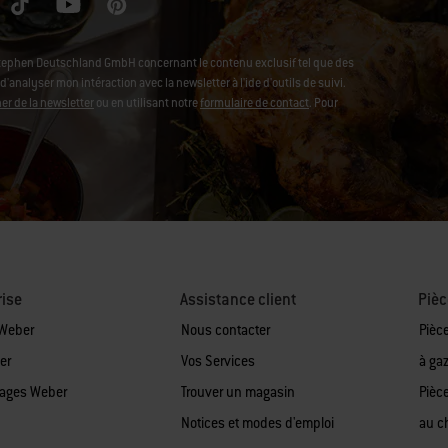
Stephen Deutschland GmbH concernant le contenu exclusif tel que des
analyser mon intéraction avec la newsletter à l'ide d'outils de suivi.
r de la newsletter
ou en utilisant notre
formulaire de contact
. Pour
rise
Assistance client
Pièc
 Weber
Nous contacter
Pièc
er
Vos Services
à ga
tages Weber
Trouver un magasin
Pièc
Notices et modes d'emploi
au c