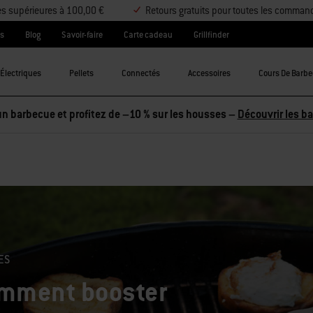
es supérieures à 100,00 €
Retours gratuits pour toutes les comman
es
Blog
Savoir-faire
Carte cadeau
Grillfinder
Électriques
Pellets
Connectés
Accessoires
Cours De Barb
ES
mment booster