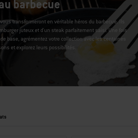
 au barbecue
 vous transformeront en véritable héros du barbecue. Ils
mburger juteux et d'un steak parfaitement saisi. Une fois
de base, agrémentez votre collection avec les centaines
ns et explorez leurs possibilités.
ats
ichant de nouveaux résultats.