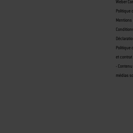
Weber Co
Politique 
Mentions 
Condition
Déclaratio
Politique 
et contrat
- Contenu
médias s