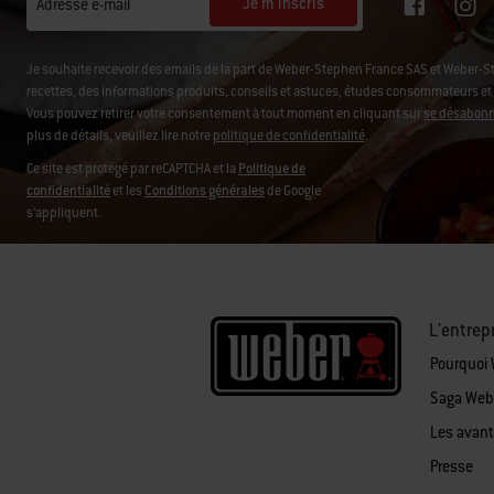
Je m'inscris
Adresse e-mail
Je souhaite recevoir des emails de la part de Weber-Stephen France SAS et Weber-
recettes, des informations produits, conseils et astuces, études consommateurs et d'
Vous pouvez retirer votre consentement à tout moment en cliquant sur
se désabonne
plus de détails, veuillez lire notre
politique de confidentialité
.
Ce site est protégé par reCAPTCHA et la
Politique de
confidentialité
et les
Conditions générales
de Google
s’appliquent.
L'entrep
Pourquoi
Saga Web
Les avan
Presse