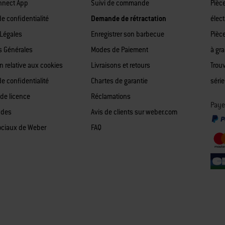
nnect App
Suivi de commande
Pièc
de confidentialité
Demande de rétractation
élect
Légales
Enregistrer son barbecue
Pièc
s Générales
Modes de Paiement
à gr
n relative aux cookies
Livraisons et retours
Trou
de confidentialité
Chartes de garantie
série
 de licence
Réclamations
Paye
 des
Avis de clients sur weber.com
ociaux de Weber
FAQ