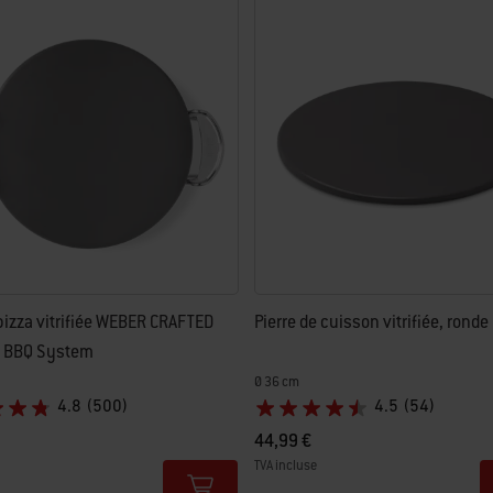
 pizza vitrifiée WEBER CRAFTED
Pierre de cuisson vitrifiée, ronde
 BBQ System
Ø 36 cm
4.8
(500)
4.5
(54)
44,99 €
TVA incluse