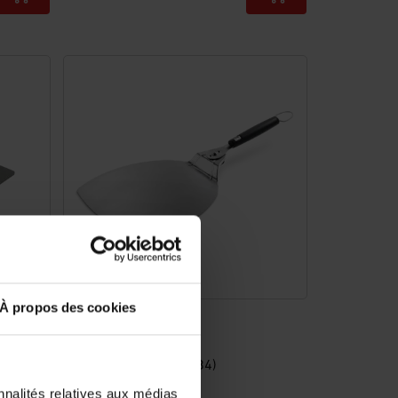
Color Options
À propos des cookies
AFTED​
Pelle à pizza
Acier inoxydable, 57 x 32 cm
4.7
(284)
39,99 €
nnalités relatives aux médias