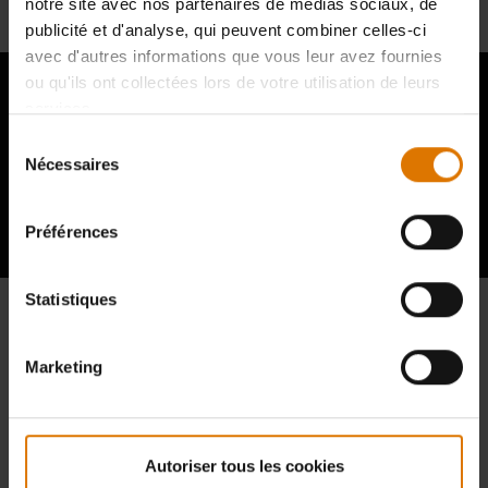
notre site avec nos partenaires de médias sociaux, de
publicité et d'analyse, qui peuvent combiner celles-ci
avec d'autres informations que vous leur avez fournies
ou qu'ils ont collectées lors de votre utilisation de leurs
services.
Sélection
Témoignages d'autres amateurs de
Nécessaires
du
consentement
barbecue
Préférences
Statistiques
Marketing
Autoriser tous les cookies