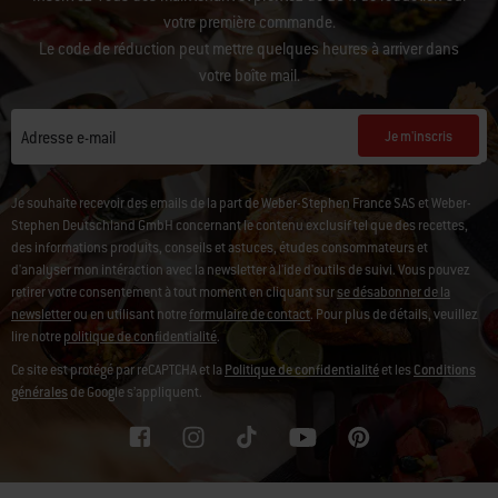
votre première commande.
Le code de réduction peut mettre quelques heures à arriver dans
votre boîte mail.
Je m'inscris
Adresse e-mail
Je souhaite recevoir des emails de la part de Weber-Stephen France SAS et Weber-
Stephen Deutschland GmbH concernant le contenu exclusif tel que des recettes,
des informations produits, conseils et astuces, études consommateurs et
d'analyser mon intéraction avec la newsletter à l'ide d'outils de suivi. Vous pouvez
retirer votre consentement à tout moment en cliquant sur
se désabonner de la
newsletter
ou en utilisant notre
formulaire de contact
. Pour plus de détails, veuillez
lire notre
politique de confidentialité
.
Ce site est protégé par reCAPTCHA et la
Politique de confidentialité
et les
Conditions
générales
de Google s’appliquent.