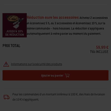
• Pour obtenir un croustillant parfait de la pâte à pizza, des biscuits, des
page.
pains traditionnels et bien plus encore
• La pierre en cordiérite absorbe, retient et répartit efficacement la
chaleur
Réduction sure les accessoires
Achetez 2 accessoires
et économisez 5 %, ou 3 accessoires et économisez 10 %, sur la
même commande – hors housses. La réduction s'appliquera
automatiquement à votre panier au moment du paiement.
PRIX TOTAL
59,99 €
TVA INCLUSE
Informations sur la sécurité des produits
Ajouter au panier
Pour les commandes d'un montant inférieur à 100 €, des frais de livraison
de 10 € s'appliquent.