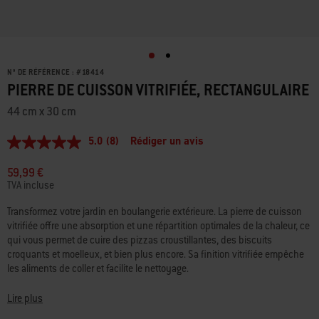
N° DE RÉFÉRENCE :
#
18414
PIERRE DE CUISSON VITRIFIÉE, RECTANGULAIRE
44 cm x 30 cm
5.0
(8)
Rédiger un avis
5.0
étoiles
sur
59,99 €
5,
TVA incluse
valeur
de
Transformez votre jardin en boulangerie extérieure. La pierre de cuisson
la
vitrifiée offre une absorption et une répartition optimales de la chaleur, ce
note
moyenne.
qui vous permet de cuire des pizzas croustillantes, des biscuits
Read
croquants et moelleux, et bien plus encore. Sa finition vitrifiée empêche
8
les aliments de coller et facilite le nettoyage.
Reviews.
Lien
sur
• La finition vitrifiée offre une surface anti-adhésive et se nettoie
Lire plus
la
facilement
même