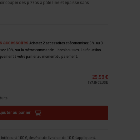
oir couper des pizzas à pâte fine et épaisse sans
s accessoires
Achetez 2 accessoires et économisez 5 %, ou 3
isez 10 %, sur la même commande – hors housses. La réduction
quement à votre panier au moment du paiement.
29,99 €
TVA INCLUSE
duits
Ajouter au panier
férieur à 100 €, des frais de livraison de 10 € s'appliquent.