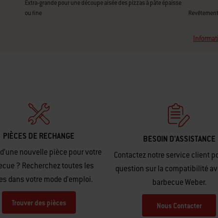
Extra-grande pour une découpe aisée des pizzas à pâte épaisse
ou fine
Revêtement 
Informat
PIÈCES DE RECHANGE
BESOIN D'ASSISTANCE
d’une nouvelle pièce pour votre
Contactez notre service client p
ecue ? Recherchez toutes les
question sur la compatibilité av
es dans votre mode d'emploi.
barbecue Weber.
Trouver des pièces
Nous Contacter