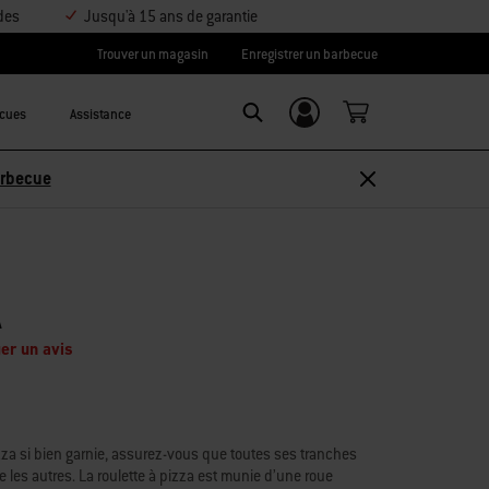
des
Jusqu'à 15 ans de garantie
Trouver un magasin
Enregistrer un barbecue
ecues
Assistance
Se connecter/
Search
S’inscrire
Découvrir les accessoires
A
er un avis
zza si bien garnie, assurez-vous que toutes ses tranches
 les autres. La roulette à pizza est munie d’une roue