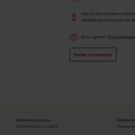
Pour les colis, la livraison s'effec
ouvrables (par transporteur, sur r
Retours gratuits
(
Plus d'informati
Trouver un revendeur
Dimensions du carton
Conseils de
27cm H x 4.6cm L x 13cm P
Passe au la