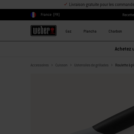
Livraison gratuite pour les command
France
(FR)
Recett
Choisir un pays
Gaz
Plancha
Charbon
Accessoires
Cuisson
Ustensiles de grillades
Roulette à p