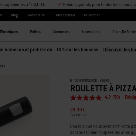
es supérieures à 100,00 €
Retours gratuits pour toutes les comman
es
Blog
Savoir-faire
Carte cadeau
Grillfinder
Électriques
Pellets
Connectés
Accessoires
Cours De Barb
izza
N° DE RÉFÉRENCE :
#
6690
ROULETTE À PIZZ
4.9
(58)
Rédig
4.9
étoiles
29,99 €
sur
5,
TVA incluse
valeur
de
Une fois que vous avez sorti votre pi
la
sont aussi bien coupées les unes que
note