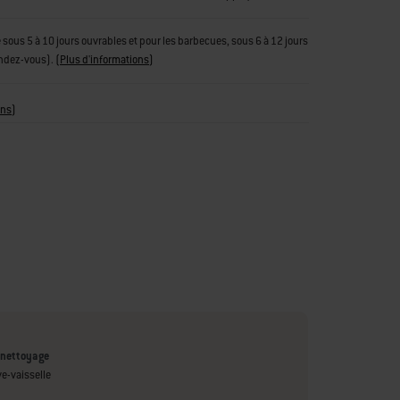
tue sous 5 à 10 jours ouvrables et pour les barbecues, sous 6 à 12 jours
endez-vous).
(
Plus d'informations
)
ons
)
 nettoyage
ve-vaisselle