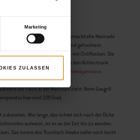
erfekt
Marketing
ter Schritt: marinieren. Für eine schmackhafte Marinade
 mit einem Spritzer Zitronensaft und gehacktem
’s in Richtung spicy gehen soll – mit Chiliflocken. Die
inade in einen Beutel und dann in den Kühlschrank
OKIES ZULASSEN
rillten Thunfisch
mit dieser Zitronenmayonnaise
.
ährend der Fisch in der Marinade zieht. Beim Gasgrill
Temperatur hier sind 220 Grad.
zubereiten. Wie lange, das richtet sich nach der Dicke
rillstreifen aufweist, ist es an der Zeit ihn zu wenden.
cken. Das Innere des Thunfisch-Steaks sollte noch leicht