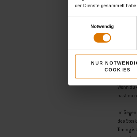
der Dienste gesammelt habe
So g
Einwilligungsauswahl
Notwendig
Die frisc
nimmst d
Rosmarin.
Gewürze 
NUR NOTWENDI
COOKIES
geben, wo
Wenn du e
hast du n
Im Gegens
des Steak
Timing is