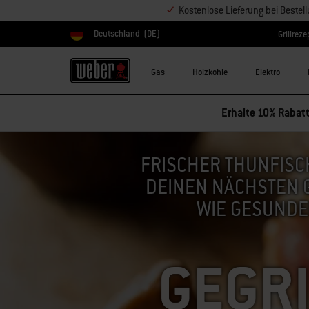
Kostenlose Lieferung bei Bestel
Deutschland
(DE)
Grillreze
Land auswählen
Gas
Holzkohle
Elektro
Erhalte 10% Rabatt
FRISCHER THUNFISC
DEINEN NÄCHSTEN G
WIE GESUNDE
GEGRI