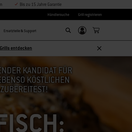
en
Bis zu 15 Jahre Garantie
Händlersuche
Grill registrieren
Ersatzteile & Support
Einloggen/
SEARCH
Weber-ID
Grills entdecken
ENDER KANDIDAT FÜR
 EBENSO KÖSTLICHEN
ZUBEREITEST!
FISCH: