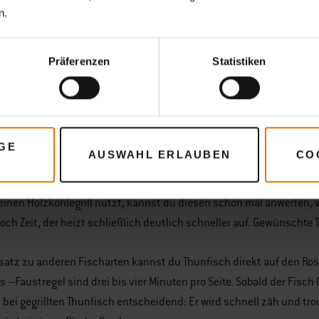
n.
p
elingt dein gegrillter Thunfisch
Präferenzen
Statistiken
hen Thunfischsteaks sind gekauft und harren ihrer Zubereitung. Ers
u zum Beispiel etwas Olivenöl und Sojasoße und vermengst beides
 Anschließend würzt du den Fisch mit Salz und Pfeffer sowie – wenn
leicht einmassieren und dann den Thunfisch zusammen mit der Mar
GE
AUSWAHL ERLAUBEN
CO
 er für mindestens eine Stunde zieht. Oder du probierst einmal geg
inen Holzkohlegrill nutzt, kannst du diesen schon mal anwerfen, w
och Zeit, der heizt schließlich deutlich schneller auf. Gewünschte 
atz zu anderen Fischarten kannst du Thunfisch direkt auf den Rost 
s –Faustregel sind drei bis vier Minuten pro Seite. Sobald der Fisch G
t bei gegrillten Thunfisch entscheidend: Er wird schnell zäh und tro