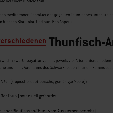
 wie bei einem Rinder-Steak.
en mediterranen Charakter des gegrillten Thunfisches unterstreich
 frischen Blattsalat. Und nun: Bon Appetit!
Thunfisch-A
verschiedenen
 wird in zwei Untergattungen mit jeweils vier Arten unterschieden:
sche und – mit Ausnahme des Schwarzflossen-Thuns – zumindest al
Arten
:
(tropische, subtropische, gemäßigte Meere)
ßer Thun (potenziell gefährdet)
dlicher Blauflossen-Thun (vom Aussterben bedroht)