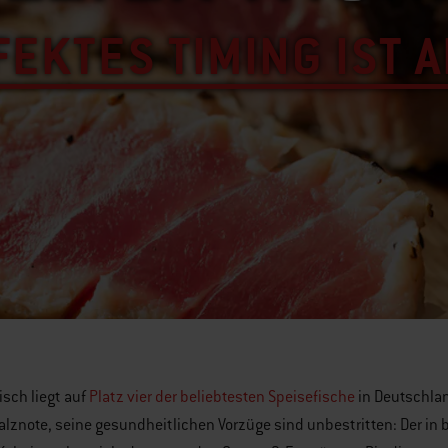
EKTES TIMING IST 
isch liegt auf
Platz vier der beliebtesten Speisefische
in Deutschlan
Salznote, seine gesundheitlichen Vorzüge sind unbestritten: Der i