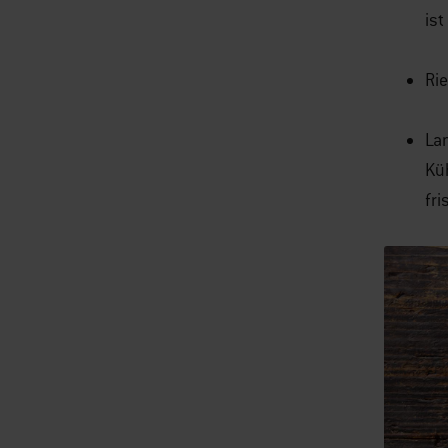
ist
Rie
Lan
Küh
fri