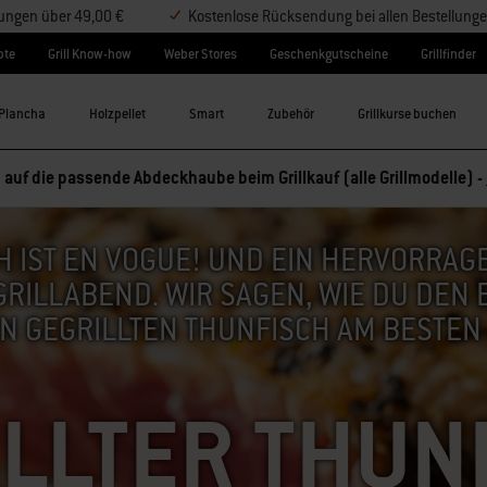
lungen über 49,00 €
Kostenlose Rücksendung bei allen Bestellung
pte
Grill Know-how
Weber Stores
Geschenkgutscheine
Grillfinder
Plancha
Holzpellet
Smart
Zubehör
Grillkurse buchen
 auf die passende Abdeckhaube beim Grillkauf (alle Grillmodelle) -
H IST EN VOGUE! UND EIN HERVORRAG
RILLABEND. WIR SAGEN, WIE DU DEN
N GEGRILLTEN THUNFISCH AM BESTEN 
LLTER THUN