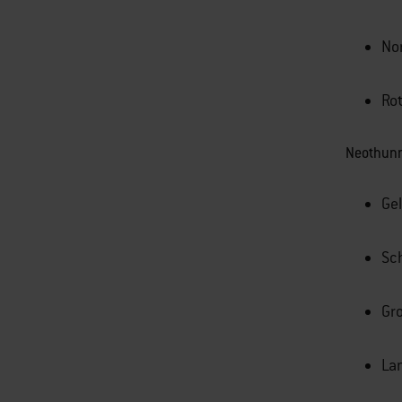
No
Rot
Neothunn
Gel
Sc
Gr
La