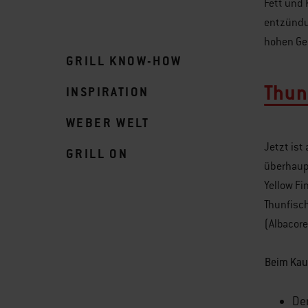
Fett und 
entzündu
hohen Geh
GRILL KNOW-HOW
Thun
INSPIRATION
WEBER WELT
Jetzt ist
GRILL ON
überhaupt
Yellow Fi
Thunfisch
(Albacore
Beim Kauf
Der