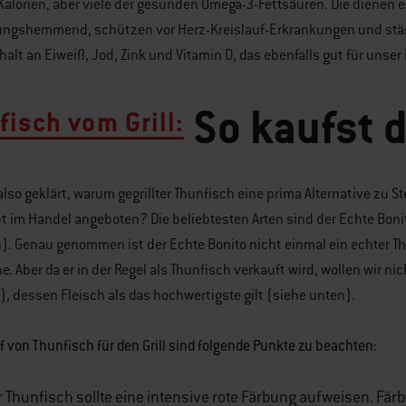
Kalorien, aber viele der gesunden Omega-3-Fettsäuren. Die dienen 
ngshemmend, schützen vor Herz-Kreislauf-Erkrankungen und stä
alt an Eiweiß, Jod, Zink und Vitamin D, das ebenfalls gut für unse
So kaufst d
fisch vom Grill:
 also geklärt, warum gegrillter Thunfisch eine prima Alternative zu 
 im Handel angeboten? Die beliebtesten Arten sind der Echte Boni
n). Genau genommen ist der Echte Bonito nicht einmal ein echter Thu
e. Aber da er in der Regel als Thunfisch verkauft wird, wollen wir nic
), dessen Fleisch als das hochwertigste gilt (siehe unten).
 von Thunfisch für den Grill sind folgende Punkte zu beachten:
 Thunfisch sollte eine intensive rote Färbung aufweisen. Färbt