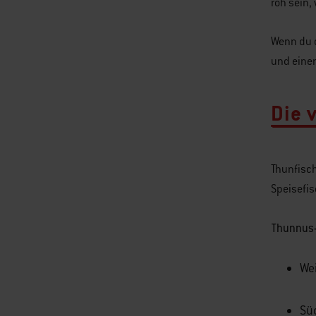
roh sein,
Wenn du d
und einem
Die 
Thunfisch
Speisefi
Thunnus-
Wei
Sü