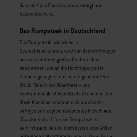
dass dort das Fleisch anders zerlegt und
bezeichnet wird.
Das Rumpsteak in Deutschland
Das Rumpsteak, wie wir es in
Deutschland
kennen, wird von deinem Metzger
aus dem hinteren großen Rinderrücken
geschnitten, der an die Hochrippe grenzt.
Genauer gesagt ist das herausgeschnittene
Stück Fleisch das Roastbeef – und
R
umpsteak ist Roastbeef in Scheibe
n
ein
. Der
Steak-Klassiker zeichnet sich durch sehr
saftiges und zugleich bissfestes Fleisch aus.
Charakteristisch für das Rumpsteak ist
Fettrand
sein
, den du beim Braten oder Grillen
uf keinen Fall entfernen
a
solltest. Denn Fett ist