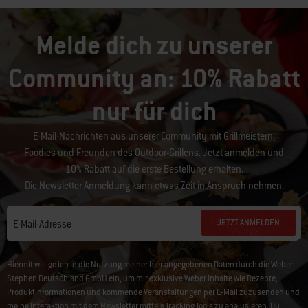
Melde dich zu unserer
Community an: 10% Rabatt
nur für dich
E-Mail-Nachrichten aus unserer Community mit Grillmeistern,
Foodies und Freunden des Outdoor-Grillens. Jetzt anmelden und
10% Rabatt auf die erste Bestellung erhalten.
Die Newsletter Anmeldung kann etwas Zeit in Anspruch nehmen.
JETZT ANMELDEN
E-Mail-Adresse
Hiermit willige ich in die Nutzung meiner hier angegebenen Daten durch die Weber-
Stephen Deutschland GmbH ein, um mir exklusive Weber Inhalte wie Rezepte,
Produktinformationen und kommende Veranstaltungen per E-Mail zuzusenden und
meine Interaktion mit dem Newsletter mittels Tracking Tools zu analysieren. Du