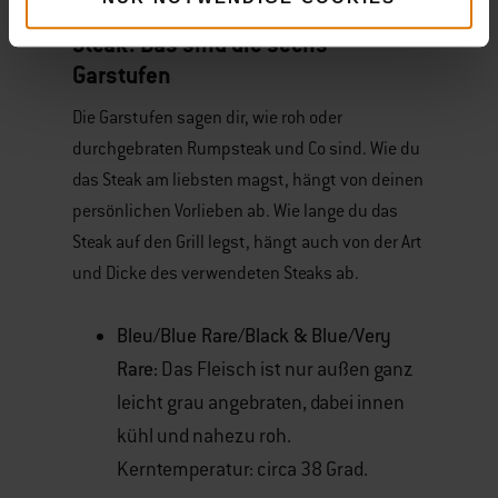
Steak: Das sind die sechs
Garstufen
Die Garstufen sagen dir, wie roh oder
durchgebraten Rumpsteak und Co sind. Wie du
das Steak am liebsten magst, hängt von deinen
persönlichen Vorlieben ab. Wie lange du das
Steak auf den Grill legst, hängt auch von der Art
und Dicke des verwendeten Steaks ab.
Bleu/Blue Rare/Black & Blue/Very
Rare:
Das Fleisch ist nur außen ganz
leicht grau angebraten, dabei innen
kühl und nahezu roh.
Kerntemperatur: circa 38 Grad.