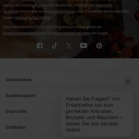
kannst die Einwilligung jederzeit widerrufen, indem du auf
Newsletter
abmelden
klickst oder unser
Kontaktformular
nutzt. Für weitere Details lies bitte
unsere
Datenschutzrichtlinie
.
Diese Website ist durch reCAPTCHA geschützt und es gelten die
Datenschutzerklärung
und die
Nutzungsbedingungen
von Google.
Unternehmen
Kundensupport
Ersatzteile
Entdecken