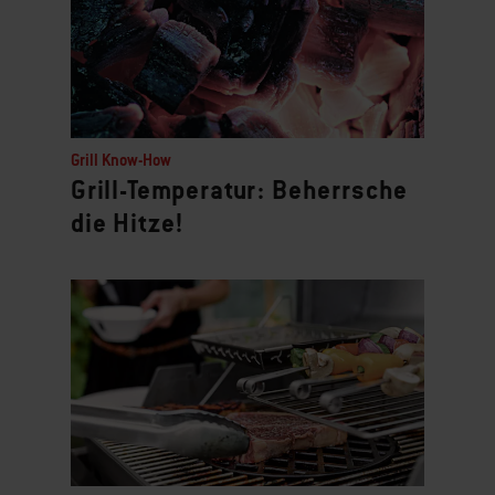
Next
and
Previous
buttons
to
Grill Know-How
navigate.
Grill-Temperatur: Beherrsche
die Hitze!