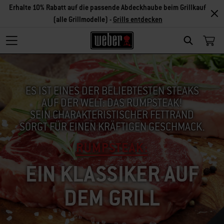
Erhalte 10% Rabatt auf die passende Abdeckhaube beim Grillkauf
(alle Grillmodelle) -
Grills entdecken
SEARCH
ES IST EINES DER BELIEBTESTEN STEAKS
AUF DER WELT: DAS RUMPSTEAK!
SEIN CHARAKTERISTISCHER FETTRAND
SORGT FÜR EINEN KRÄFTIGEN GESCHMACK.
RUMPSTEAK:
EIN KLASSIKER AUF
DEM GRILL