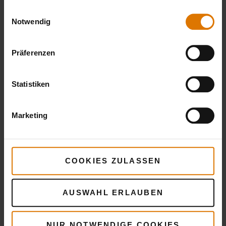
gesammelt haben.
Einwilligungsauswahl
Notwendig
Wenn du eher auf große Braten stehst: Natürlich
Präferenzen
Roastbeef auch als Ganzes
kannst du das
grillen
. Dafür stellst du zunächst deinen Grill
Statistiken
auf 80 Grad indirekte Hitze ein. Anschließend
lässt du das Roastbeef garen, bis es die
Marketing
gewünschte Kerntemperatur hat. Bei Medium
sind es beispielsweise 55 bis 59 Grad (s.a.
Infobox zu den sechs Garstufen). Nun noch
COOKIES ZULASSEN
drei bis fünf Minuten ruhen lassen,
anschneiden – guten Appetit.
AUSWAHL ERLAUBEN
Tipp
: Besonders gleichmäßig gelingt das
Roastbeef als Ganzes mit einem
Drehspieß
.
NUR NOTWENDIGE COOKIES