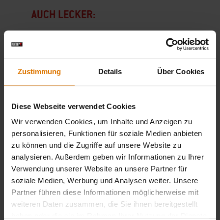
AUCH LECKER:
Roastbeef in Gänze grillen
Zustimmung
Details
Über Cookies
Diese Webseite verwendet Cookies
Wir verwenden Cookies, um Inhalte und Anzeigen zu
personalisieren, Funktionen für soziale Medien anbieten
zu können und die Zugriffe auf unsere Website zu
analysieren. Außerdem geben wir Informationen zu Ihrer
Verwendung unserer Website an unsere Partner für
soziale Medien, Werbung und Analysen weiter. Unsere
Partner führen diese Informationen möglicherweise mit
Roastbeef an einem Stück grillen
weiteren Daten zusammen, die Sie ihnen bereitgestellt
Passende Drehspieße für deinen Weber Grill
haben oder die sie im Rahmen Ihrer Nutzung der Dienste