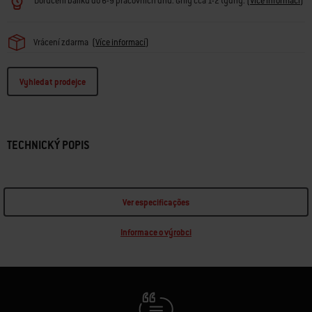
Doručení balíků do 6-9 pracovních dnů. Grily cca 1-2 týdny.
(
Více informací
)
Vrácení zdarma
(
Více informací
)
Vyhledat prodejce
TECHNICKÝ POPIS
Ver especificações
Informace o výrobci