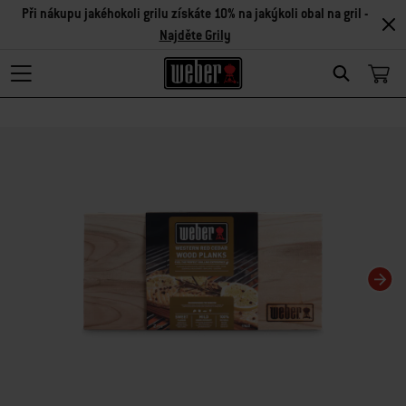
Při nákupu jakéhokoli grilu získáte 10% na jakýkoli obal na gril -
Najděte Grily
Search
Changing this current slide of this carousel will change the current slide of t