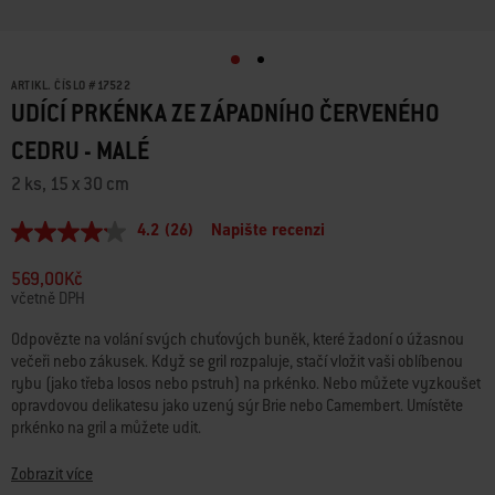
ARTIKL. ČÍSLO
#
17522
UDÍCÍ PRKÉNKA ZE ZÁPADNÍHO ČERVENÉHO
CEDRU - MALÉ
2 ks, 15 x 30 cm
4.2
(26)
Napište recenzi
Průměrné
hodnocení:
4.2
569,00Kč
z
včetně DPH
5
hvězdiček.
Odpovězte na volání svých chuťových buněk, které žadoní o úžasnou
Read
večeři nebo zákusek. Když se gril rozpaluje, stačí vložit vaši oblíbenou
26
Reviews.
rybu (jako třeba losos nebo pstruh) na prkénko. Nebo můžete vyzkoušet
Stejný
opravdovou delikatesu jako uzený sýr Brie nebo Camembert. Umístěte
odkaz
prkénko na gril a můžete udit.
na
stránku.
Zobrazit více