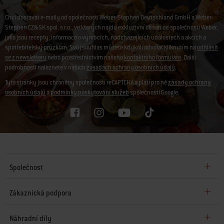
Chci dostávat e-maily od společnosti Weber-Stephen Deutschland GmbH a Weber-
Stephen CZ&SK spol. s r.o., ve kterých najdu exkluzivní obsah od společnosti Weber,
jako jsou recepty, informace o výrobcích, nadcházejících událostech a akcích a
spotřebitelský průzkum. Svůj souhlas můžete kdykoli odvolat kliknutím na
odhlásit
se z newsletteru
nebo prostřednictvím našeho
kontaktního formuláře
. Další
podrobnosti naleznete v našich
zásadách ochrany osobních údajů
.
Tyto stránky jsou chráněny společností reCAPTCHA a platí pro ně
zásady ochrany
osobních údajů
a
podmínky poskytování služeb
společnosti Google.
Společnost
Zákaznická podpora
Náhradní díly