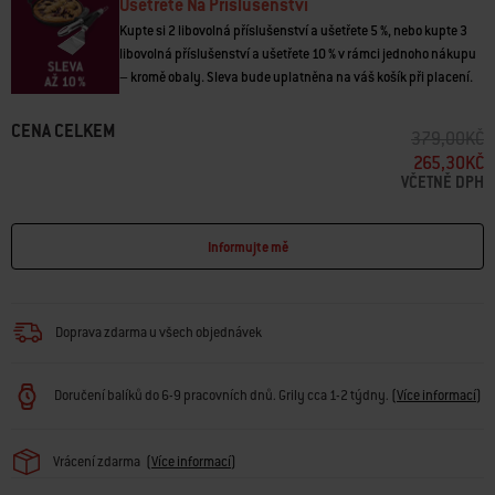
Ušetřete Na Příslušenství
Kupte si 2 libovolná příslušenství a ušetřete 5 %, nebo kupte 3
libovolná příslušenství a ušetřete 10 % v rámci jednoho nákupu
– kromě obaly. Sleva bude uplatněna na váš košík při placení.
CENA CELKEM
SNÍŽENÍ CEN
D
379,00KČ
265,30KČ
VČETNĚ DPH
Informujte mě
Doprava zdarma u všech objednávek
Doručení balíků do 6-9 pracovních dnů. Grily cca 1-2 týdny.
(
Více informací
)
Vrácení zdarma
(
Více informací
)