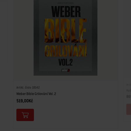
Arti
Artikl. číslo 18142
Kož
Weber Bible Grilování Vol. 2
86
519,00Kč