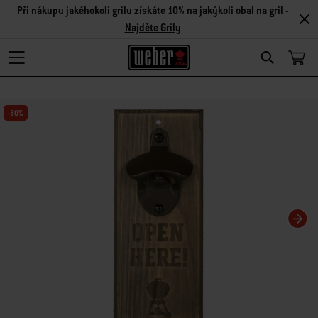
Při nákupu jakéhokoli grilu získáte 10% na jakýkoli obal na gril -
Najděte Grily
Search
Changing this current slide of this carousel will change the current slide of t
-30%