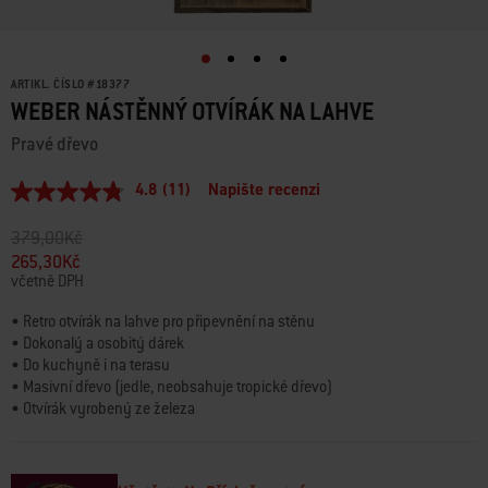
ARTIKL. ČÍSLO
#
18377
WEBER NÁSTĚNNÝ OTVÍRÁK NA LAHVE
Pravé dřevo
4.8
(11)
Napište recenzi
Průměrné
hodnocení:
4.8
Snížení ceny z
do
379,00Kč
z
265,30Kč
5
včetně DPH
hvězdiček.
Read
11
• Retro otvírák na lahve pro připevnění na stěnu
Reviews.
• Dokonalý a osobitý dárek
Stejný
• Do kuchyně i na terasu
odkaz
• Masivní dřevo (jedle, neobsahuje tropické dřevo)
na
stránku.
• Otvírák vyrobený ze železa
• Rustikální logo vypálené laserem
• Velikost přibližně 20,5 × 8,5 × 4,5 cm