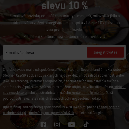
slevu 10 %
E-mailové novinky od naší komunity grillmasterů, milovníků jídla a
outdoorového vaření. Zaregistrujte se nyní a získejte 10% slevu na
svou první objednávku.
Přihlášení k odběru newsletteru může chvíli trvat.
Zaregistrovat se
E-mailová adresa
Chci dostávat e-maily od společnosti Weber-Stephen Deutschland GmbH a Weber-
Stephen CZ&SK spol. s r.o., ve kterých najdu exkluzivní obsah od společnosti Weber,
jako jsou recepty, informace o výrobcích, nadcházejících událostech a akcích a
spotřebitelský průzkum. Svůj souhlas můžete kdykoli odvolat kliknutím na
odhlásit
se z newsletteru
nebo prostřednictvím našeho
kontaktního formuláře
. Další
podrobnosti naleznete v našich
zásadách ochrany osobních údajů
.
Tyto stránky jsou chráněny společností reCAPTCHA a platí pro ně
zásady ochrany
osobních údajů
a
podmínky poskytování služeb
společnosti Google.