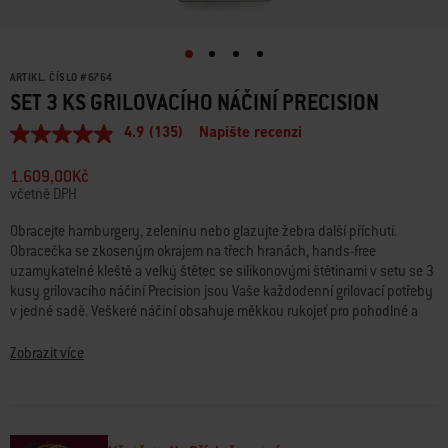
ARTIKL. ČÍSLO
#
6764
SET 3 KS GRILOVACÍHO NÁČINÍ PRECISION
4.9
(135)
Napište recenzi
Průměrné
hodnocení:
4.9
1.609,00Kč
z
včetně DPH
5
hvězdiček.
Obracejte hamburgery, zeleninu nebo glazujte žebra další příchutí.
Read
Obracečka se zkoseným okrajem na třech hranách, hands-free
135
Reviews.
uzamykatelné kleště a velký štětec se silikonovými štětinami v setu se 3
Stejný
kusy grilovacího náčiní Precision jsou Vaše každodenní grilovací potřeby
odkaz
v jedné sadě. Veškeré náčiní obsahuje měkkou rukojeť pro pohodlné a
na
bezpečné uchopení.
stránku.
Zobrazit více
• Obsahuje grilovací kleště, obracečku a štětec Precision
• Navrženo pro pevné uchopení a lepší manipulaci s jídlem
• Zkosený okraj na třech hranách pro snadné podebírání a sebejisté
obracení jídla