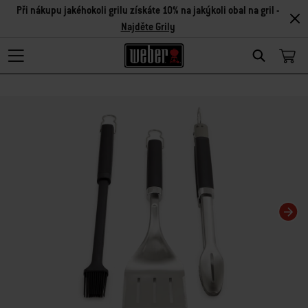
Při nákupu jakéhokoli grilu získáte 10% na jakýkoli obal na gril -
Najděte Grily
Search
Changing this current slide of this carousel will change the current slide of t