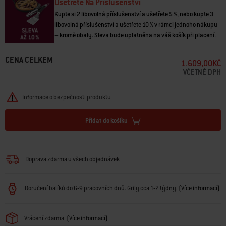
• Hands-free uzamykatelné kleště pro snadné použití a kompaktní
Ušetřete Na Příslušenství
skladování
Kupte si 2 libovolná příslušenství a ušetřete 5 %, nebo kupte 3
• Velký štětec se silikonovými štětinami
libovolná příslušenství a ušetřete 10 % v rámci jednoho nákupu
• Měkká rukojeť konstruovaná pro pevné uchopení
– kromě obaly. Sleva bude uplatněna na váš košík při placení.
• Snadné mytí v myčce na nádobí
• Kovové očko na pověšení na háček grilu
CENA CELKEM
1.609,00KČ
VČETNĚ DPH
Informace o bezpečnosti produktu
Přidat do košíku
Doprava zdarma u všech objednávek
Doručení balíků do 6-9 pracovních dnů. Grily cca 1-2 týdny.
(
Více informací
)
Vrácení zdarma
(
Více informací
)