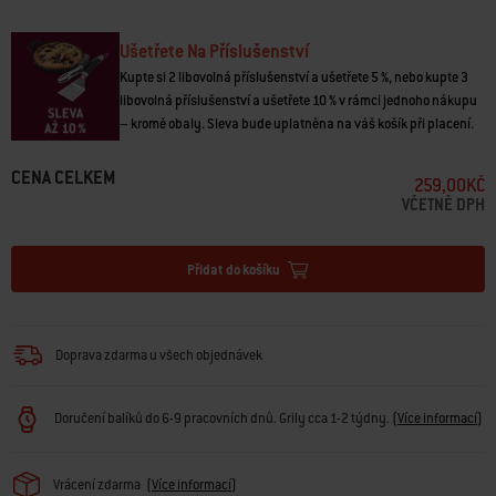
• Uvolňuje prostor na postranním stolku
• Lze mýt v myčce na nádobí
Ušetřete Na Příslušenství
Kupte si 2 libovolná příslušenství a ušetřete 5 %, nebo kupte 3
libovolná příslušenství a ušetřete 10 % v rámci jednoho nákupu
– kromě obaly. Sleva bude uplatněna na váš košík při placení.
CENA CELKEM
259,00KČ
VČETNĚ DPH
Přidat do košíku
Doprava zdarma u všech objednávek
Doručení balíků do 6-9 pracovních dnů. Grily cca 1-2 týdny.
(
Více informací
)
Vrácení zdarma
(
Více informací
)