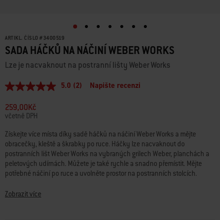
ARTIKL. ČÍSLO
#
3400519
SADA HÁČKŮ NA NÁČINÍ WEBER WORKS
Lze je nacvaknout na postranní lišty Weber Works
5.0
(2)
Napište recenzi
Průměrné
hodnocení:
5.0
259,00Kč
z
včetně DPH
5
hvězdiček.
Získejte více místa díky sadě háčků na náčiní Weber Works a mějte
Read
obracečky, kleště a škrabky po ruce. Háčky lze nacvaknout do
2
Reviews.
postranních lišt Weber Works na vybraných grilech Weber, planchách a
Stejný
peletových udírnách. Můžete je také rychle a snadno přemístit. Mějte
odkaz
potřebné náčiní po ruce a uvolněte prostor na postranních stolcích.
na
stránku.
• Sada 3 přemístitelných háčků
Zobrazit více
• Lze je nacvaknout na postranní lišty Weber Works
• Udržuje náčiní uspořádané a přístupné