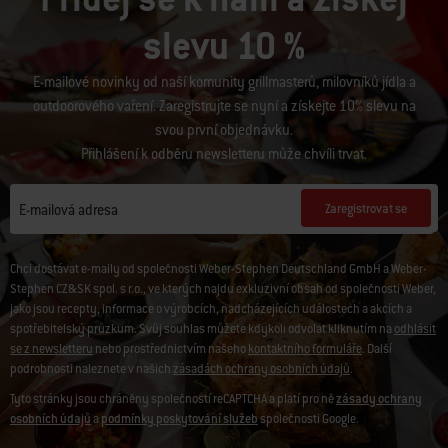
slevu 10 %
E-mailové novinky od naší komunity grillmasterů, milovníků jídla a
outdoorového vaření. Zaregistrujte se nyní a získejte 10% slevu na
svou první objednávku.
Přihlášení k odběru newsletteru může chvíli trvat.
Zaregistrovat se
E-mailová adresa
Chci dostávat e-maily od společnosti Weber-Stephen Deutschland GmbH a Weber-
Stephen CZ&SK spol. s r.o., ve kterých najdu exkluzivní obsah od společnosti Weber,
jako jsou recepty, informace o výrobcích, nadcházejících událostech a akcích a
spotřebitelský průzkum. Svůj souhlas můžete kdykoli odvolat kliknutím na
odhlásit
se z newsletteru
nebo prostřednictvím našeho
kontaktního formuláře
. Další
podrobnosti naleznete v našich
zásadách ochrany osobních údajů
.
Tyto stránky jsou chráněny společností reCAPTCHA a platí pro ně
zásady ochrany
osobních údajů
a
podmínky poskytování služeb
společnosti Google.