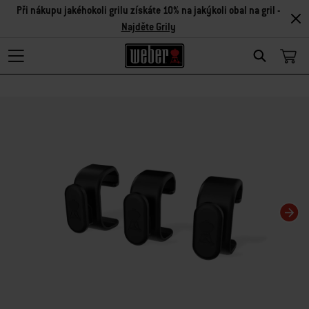
Při nákupu jakéhokoli grilu získáte 10% na jakýkoli obal na gril -
Najděte Grily
Search
Changing this current slide of this carousel will change the current slide of t