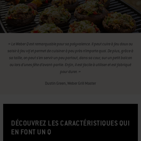
« Le Weber Q est remarquable pour sa polyvalence. Il peut cuire à feu doux ou
saisir à feu vif et permet de cuisiner à peu près n’importe quoi. De plus, grâce à
sa taille, on peut s’en servir un peu partout, dans sa cour, sur un petit balcon
ou lors d’unes fête d’avant-partie. Enfin, il est facile à utiliser et est fabriqué
pour durer. »
Dustin Green, Weber Grill Master
DÉCOUVREZ LES CARACTÉRISTIQUES QUI
EN FONT UN Q