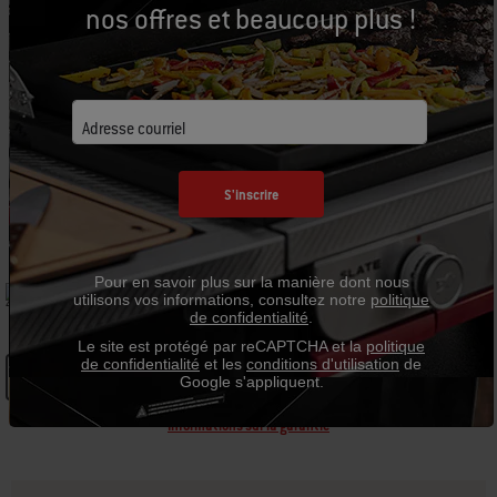
nos offres et beaucoup plus !
3400264
3400249
Panier pour barbecue
Pa
Rôtissoire
Lampe Grill ’n Go
49,99 $ CA
De
189,99 $ CA
69,99 $ CA
31
Adresse courriel
S'inscrire
GRILL SPECIFICATIONS
Pour en savoir plus sur la manière dont nous
utilisons vos informations, consultez notre
politique
30,00“ L
42,80“ H
de confidentialité
.
Le site est protégé par reCAPTCHA et la
politique
de confidentialité
et les
conditions d'utilisation
de
See Details
Google s'appliquent.
Informations sur la garantie