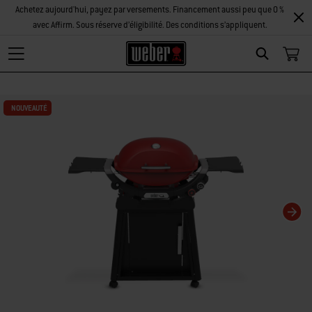
Achetez aujourd'hui, payez par versements. Financement aussi peu que 0 %
avec Affirm. Sous réserve d’éligibilité. Des conditions s’appliquent.
Search
La modification de la diapositive actuelle de ce carrousel modifiera la diaposi
NOUVEAUTÉ
NOUVEAUTÉ