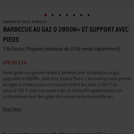
NUMÉRO DE PIÈCE:
#
1500391
BARBECUE AU GAZ Q 2800N+ ET SUPPORT AVEC
PIEDS
2 Brûleurs | Propane (réservoir de 20 lb vendu séparément)
679,00 $ CA
Faites griller une grande variété d’aliments avec le barbecue au gaz
polyvalent Q 2800N+, doté d’un brûleur Plus (+) exclusif qui vous permet
de régler la chaleur pour une cuisson lente à feu doux à 250 °F ou
jusqu’à 700 °F pour une saisie à feu vif. Il chauffe rapidement et cuit
uniformément avec des grilles de cuisson en fonte émaillée qui
retiennent la chaleur pour une saisie impressionnante. Ajoutez une
plancha encastrable (vendue séparément) et créez vos déjeuners
Read More
préférés avec du bacon, des œufs, des crêpes et bien plus encore.
Profitez des performances d’un barbecue grand format dans un design
léger et compact qui s’adapte facilement à n’importe quel balcon ou
véranda.