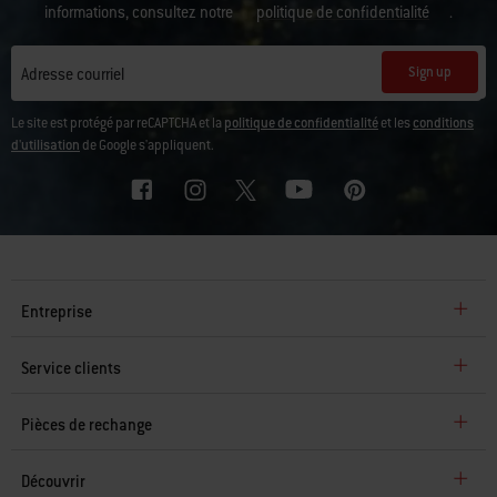
informations, consultez notre
politique de confidentialité
.
Sign up
Adresse courriel
Le site est protégé par reCAPTCHA et la
politique de confidentialité
et les
conditions
d'utilisation
de Google s'appliquent.
Entreprise
Service clients
Pièces de rechange
Découvrir