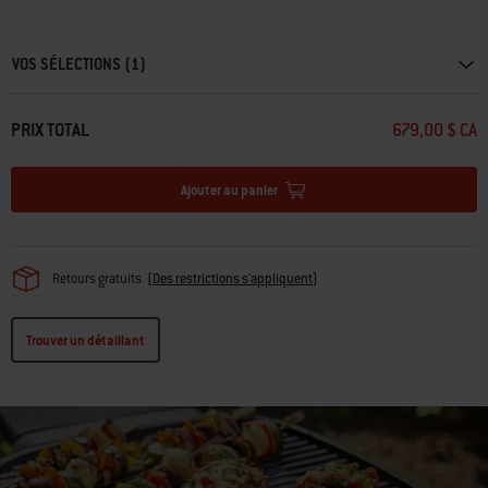
Carousel containing list of product recommendations. Please use left and ar
VOS SÉLECTIONS (1)
PRIX TOTAL
679,00 $ CA
Ajouter au panier
Retours gratuits
(
Des restrictions s'appliquent
)
Trouver un détaillant