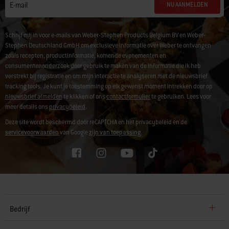
NU AANMELDEN
E-mail
Schrijf mij in voor e-mails van Weber-Stephen Products Belgium BV en Weber-
Stephen Deutschland GmbH om exclusieve informatie over Weber te ontvangen
zoals recepten, productinformatie, komende evenementen en
consumentenonderzoek door gebruik te maken van de informatie die ik heb
verstrekt bij registratie en om mijn interactie te analyseren met de nieuwsbrief
tracking tools. Je kunt je toestemming op elk gewenst moment intrekken door op
nieuwsbrief afmelden
te klikken of ons
contactformulier
te gebruiken. Lees voor
meer details ons
privacybeleid
.
Deze site wordt beschermd door reCAPTCHA en het privacybeleid en de
servicevoorwaarden
van Google
zijn van toepassing.
Bedrijf