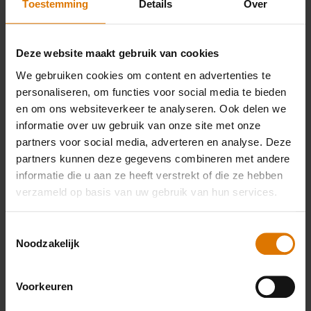
Toestemming
Details
Over
PRINT THIS LIST
Deze website maakt gebruik van cookies
We gebruiken cookies om content en advertenties te
personaliseren, om functies voor social media te bieden
en om ons websiteverkeer te analyseren. Ook delen we
informatie over uw gebruik van onze site met onze
partners voor social media, adverteren en analyse. Deze
Wat heb je nodig?
partners kunnen deze gegevens combineren met andere
informatie die u aan ze heeft verstrekt of die ze hebben
Aanbevolen
verzameld op basis van uw gebruik van hun services.
accessoires
Toestemmingsselectie
Noodzakelijk
Premium
Salade- of
Olie-en
Voorkeuren
tang
soepkom
azijnste