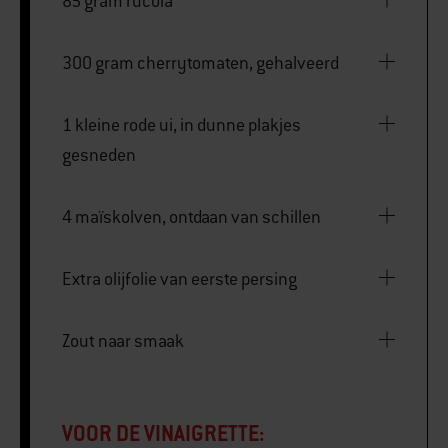
85 gram rucola
300 gram cherrytomaten, gehalveerd
1 kleine rode ui, in dunne plakjes
gesneden
4 maïskolven, ontdaan van schillen
Extra olijfolie van eerste persing
Zout naar smaak
VOOR DE VINAIGRETTE: