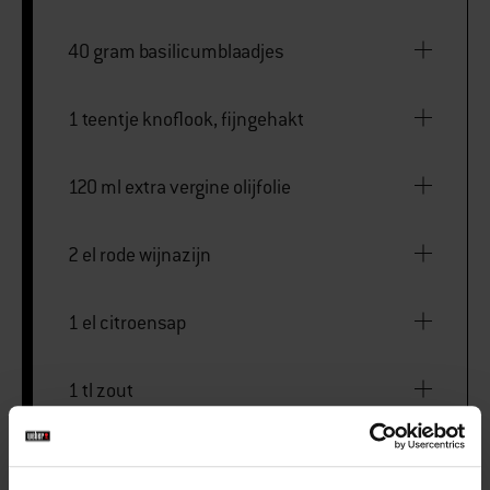
40 gram basilicumblaadjes
1 teentje knoflook, fijngehakt
120 ml extra vergine olijfolie
2 el rode wijnazijn
1 el citroensap
1 tl zout
1/2 tl versgemalen zwarte peper