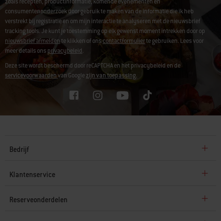
zoals recepten, productinformatie, komende evenementen en
consumentenonderzoek door gebruik te maken van de informatie die ik heb
verstrekt bij registratie en om mijn interactie te analyseren met de nieuwsbrief
tracking tools. Je kunt je toestemming op elk gewenst moment intrekken door op
nieuwsbrief afmelden
te klikken of ons
contactformulier
te gebruiken. Lees voor
meer details ons
privacybeleid
.
Deze site wordt beschermd door reCAPTCHA en het privacybeleid en de
servicevoorwaarden
van Google
zijn van toepassing.
Bedrijf
Klantenservice
Reserveonderdelen