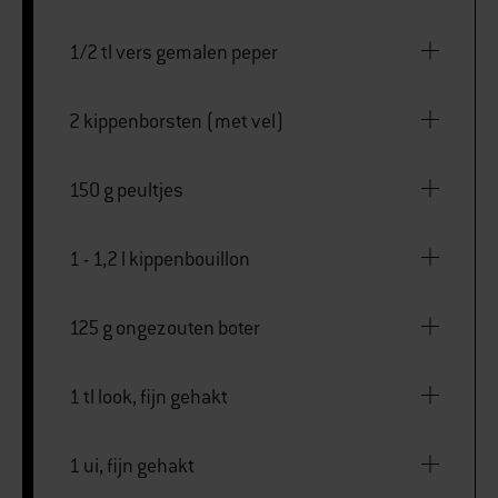
1/2 tl vers gemalen peper
2 kippenborsten (met vel)
150 g peultjes
1 - 1,2 l kippenbouillon
125 g ongezouten boter
1 tl look, fijn gehakt
1 ui, fijn gehakt