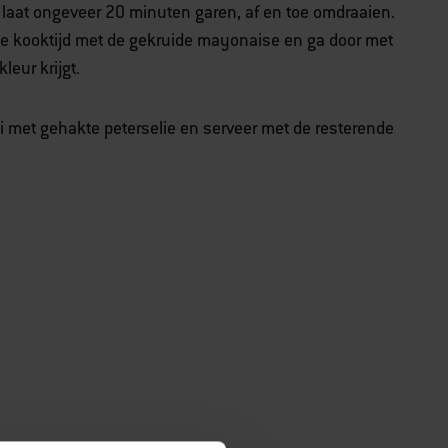
n laat ongeveer 20 minuten garen, af en toe omdraaien.
 de kooktijd met de gekruide mayonaise en ga door met
leur krijgt.
 met gehakte peterselie en serveer met de resterende