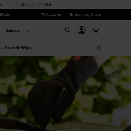
en
Tot 15 jaar garantie
llfinder
Winkelzoeker
Barbecue registreren
Ondersteuning
Inloggen/
SEARCH
aanmelden
Ontdek accessoires