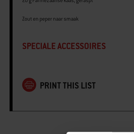
20 g Parmezaanse kaas, geraspt
Zout en peper naar smaak
SPECIALE ACCESSOIRES
PRINT THIS LIST