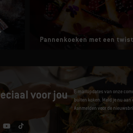
,
Pannenkoeken met een twis
eciaal voor jou
E-mailupdates van onze comm
buiten koken. Meld je nu aan 
Aanmelden voor de nieuwsbrie