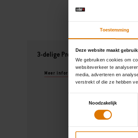
Toestemming
Deze website maakt gebruik
3-delige Precision barbecueset
We gebruiken cookies om cont
websiteverkeer te analyseren
Meer informatie
media, adverteren en analys
verstrekt of die ze hebben v
Toestemmingsselectie
Noodzakelijk