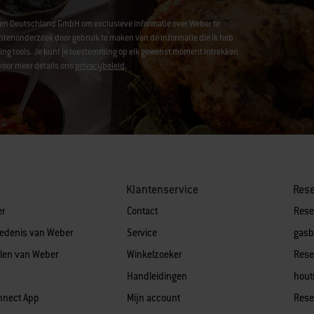
hen Deutschland GmbH om exclusieve informatie over Weber te
enonderzoek door gebruik te maken van de informatie die ik heb
acking tools. Je kunt je toestemming op elk gewenst moment intrekken
voor meer details ons
privacybeleid
.
Klantenservice
Res
er
Contact
Rese
iedenis van Weber
Service
gasb
len van Weber
Winkelzoeker
Rese
Handleidingen
hout
nnect App
Mijn account
Rese