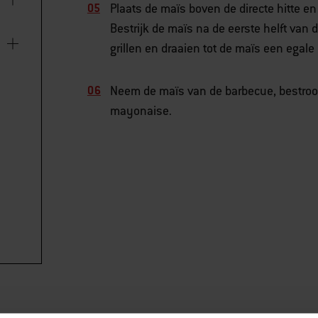
Plaats de maïs boven de directe hitte e
Bestrijk de maïs na de eerste helft van
grillen en draaien tot de maïs een egale k
Neem de maïs van de barbecue, bestrooi
mayonaise.