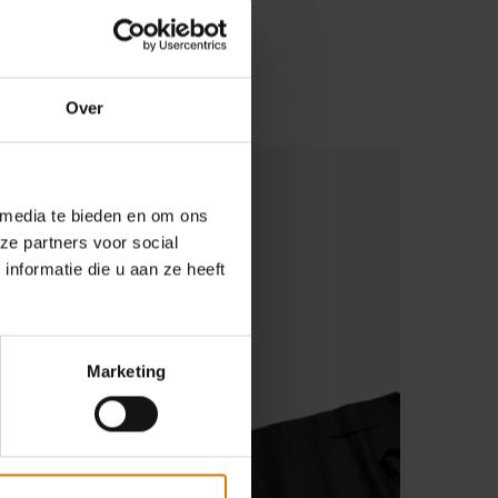
s
Over
Schort
 media te bieden en om ons
17,99 €
ze partners voor social
13,49 €
incl. BTW
nformatie die u aan ze heeft
Meer informatie
Marketing