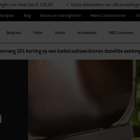
llingen van meer dan € 100,00
Gratis retourneren van alle bestelling
Recepten
Blog
Barbecues-vaardigheden
Weber Cadeaubonnen
Gri
Bakplaat
Pellet
Smart
Accessoires
BBQ Cursussen
n