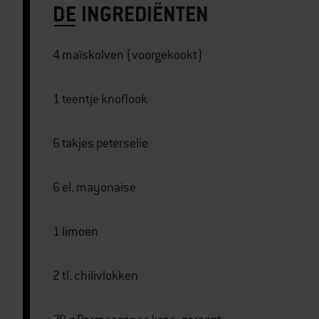
DE
INGREDIËNTEN
4 maïskolven (voorgekookt)
1 teentje knoflook
6 takjes peterselie
6 el. mayonaise
1 limoen
2 tl. chilivlokken