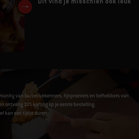
Dit vind je misschien ook leuk
t
Hele kip met groenten
unity van barbecuekenners, fijnproevers en liefhebbers van
en ontvang 10% korting op je eerste bestelling.
f kan een tijdje duren.