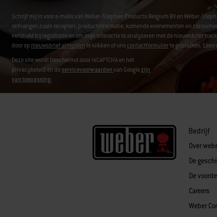
Schrijf mij in voor e-mails van Weber-Stephen Products Belgium BV en Weber-Step
ontvangen zoals recepten, productinformatie, komende evenementen en consument
verstrekt bij registratie en om mijn interactie te analyseren met de nieuwsbrief tr
door op
nieuwsbrief afmelden
te klikken of ons
contactformulier
te gebruiken. Lees 
Deze site wordt beschermd door reCAPTCHA en het
privacybeleid en de
servicevoorwaarden
van Google
zijn
van toepassing.
Bedrijf
Over web
De gesch
De voorde
Careers
Weber Co