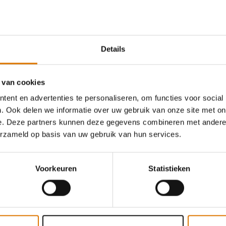
Wat heb je nodig?
Aanbevolen accessoire
Details
 van cookies
Premium handschoenen
ent en advertenties te personaliseren, om functies voor social
. Ook delen we informatie over uw gebruik van onze site met on
Meer informatie
e. Deze partners kunnen deze gegevens combineren met andere i
erzameld op basis van uw gebruik van hun services.
Voorkeuren
Statistieken