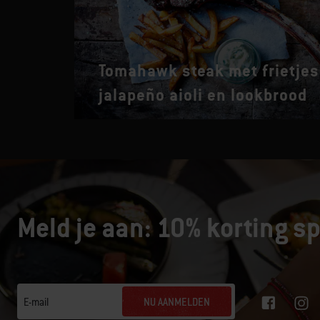
Tomahawk steak met frietjes
jalapeño aioli en lookbrood
Meld je aan: 10% korting sp
NU AANMELDEN
E-mail