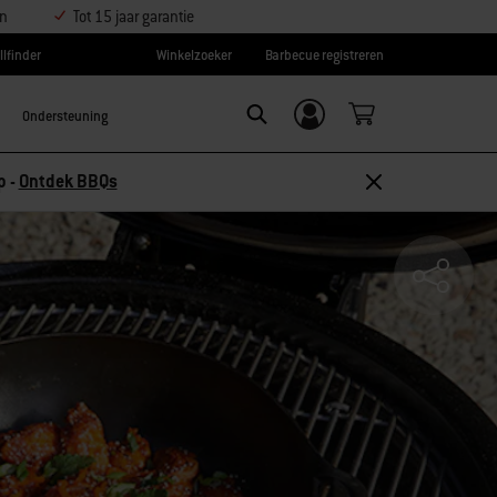
en
Tot 15 jaar garantie
llfinder
Winkelzoeker
Barbecue registreren
Ondersteuning
Inloggen/
SEARCH
aanmelden
 10% korting –
Ontdek accessoires