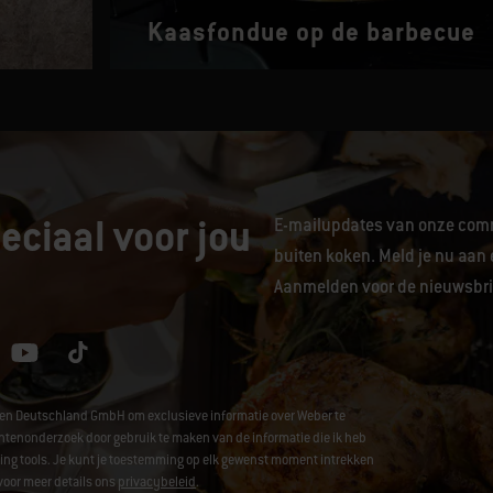
Kaasfondue op de barbecue
eciaal voor jou
E-mailupdates van onze comm
buiten koken. Meld je nu aan 
Aanmelden voor de nieuwsbrie
hen Deutschland GmbH om exclusieve informatie over Weber te
enonderzoek door gebruik te maken van de informatie die ik heb
acking tools. Je kunt je toestemming op elk gewenst moment intrekken
voor meer details ons
privacybeleid
.