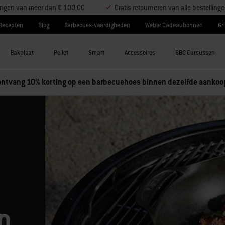
llingen van meer dan € 100,00
Gratis retourneren van alle bestelling
Recepten
Blog
Barbecues-vaardigheden
Weber Cadeaubonnen
Gri
Bakplaat
Pellet
Smart
Accessoires
BBQ Cursussen
essoires en ontvang 5% korting, of koop 3 accessoires en ontvang
n