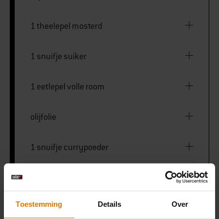
1 theelepel mosterd
1 snuifje suiker
1 eetlepel volle room
olijfolie
1 snuifje currypoeder
Peper en zout
Toestemming
Details
Over