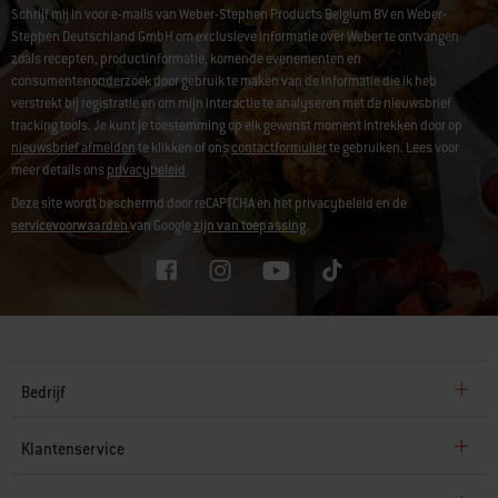
Schrijf mij in voor e-mails van Weber-Stephen Products Belgium BV en Weber-
Stephen Deutschland GmbH om exclusieve informatie over Weber te ontvangen
zoals recepten, productinformatie, komende evenementen en
consumentenonderzoek door gebruik te maken van de informatie die ik heb
verstrekt bij registratie en om mijn interactie te analyseren met de nieuwsbrief
tracking tools. Je kunt je toestemming op elk gewenst moment intrekken door op
nieuwsbrief afmelden
te klikken of ons
contactformulier
te gebruiken. Lees voor
meer details ons
privacybeleid
.
Deze site wordt beschermd door reCAPTCHA en het privacybeleid en de
servicevoorwaarden
van Google
zijn van toepassing.
Bedrijf
Klantenservice