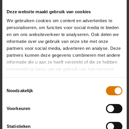
PRINT THIS LIST
Deze website maakt gebruik van cookies
We gebruiken cookies om content en advertenties te
personaliseren, om functies voor social media te bieden
en om ons websiteverkeer te analyseren. Ook delen we
informatie over uw gebruik van onze site met onze
partners voor social media, adverteren en analyse. Deze
Wat heb je nodig?
partners kunnen deze gegevens combineren met andere
Aanbevolen
informatie die u aan ze heeft verstrekt of die ze hebben
verzameld op basis van uw gebruik van hun services.
accessoires
Toestemmingsselectie
Noodzakelijk
Premium
Barbecuewant
Bakplaa
Voorkeuren
tang
Meer
Meer
informatie
infor
Meer
Statistieken